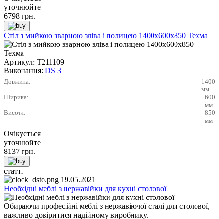
уточнюйте
6798
грн.
Стіл з мийкою зварною зліва і полицею 1400х600х850 Техма
Артикул:
Т211109
Виконання:
DS 3
Довжина:
1400
мм
Ширина:
600
мм
Висота:
850
мм
Очікується
уточнюйте
8137
грн.
статті
19.05.2021
Необхідні меблі з нержавійки для кухні столової
Обираючи професійні меблі з нержавіючої сталі для столової,
важливо довіритися надійному виробнику.