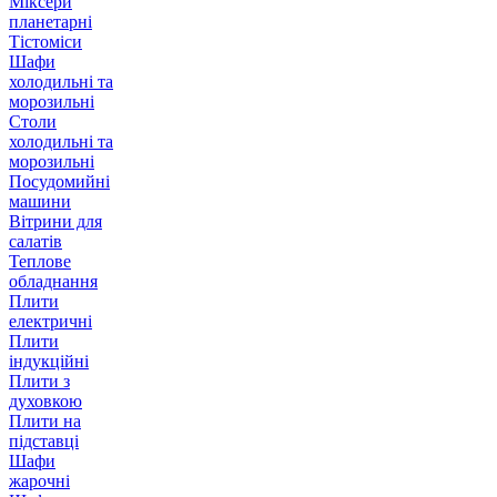
Міксери
планетарні
Тістоміси
Шафи
холодильні та
морозильні
Столи
холодильні та
морозильні
Посудомийні
машини
Вітрини для
салатів
Теплове
обладнання
Плити
електричні
Плити
індукційні
Плити з
духовкою
Плити на
підставці
Шафи
жарочні