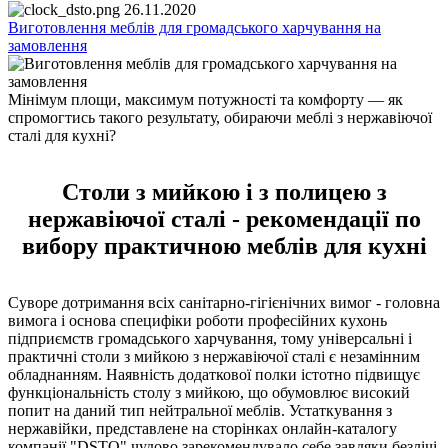
26.11.2020
Виготовлення меблів для громадського харчування на
замовлення
Мінімум площи, максимум потужності та комфорту — як
спромогтись такого результату, обираючи меблі з нержавіючої
сталі для кухні?
Столи з мийкою і з полицею з
нержавіючої сталі - рекомендації по
вибору практичною меблів для кухні
Суворе дотримання всіх санітарно-гігієнічних вимог - головна
вимога і основа специфіки роботи професійних кухонь
підприємств громадського харчування, тому універсальні і
практичні столи з мийкою з нержавіючої сталі є незамінним
обладнанням. Наявність додаткової полки істотно підвищує
функціональність столу з мийкою, що обумовлює високий
попит на даний тип нейтральної меблів. Устаткування з
нержавійки, представлене на сторінках онлайн-каталогу
компанії "DSTO" чудово зарекомендувало себе завдяки безлічі