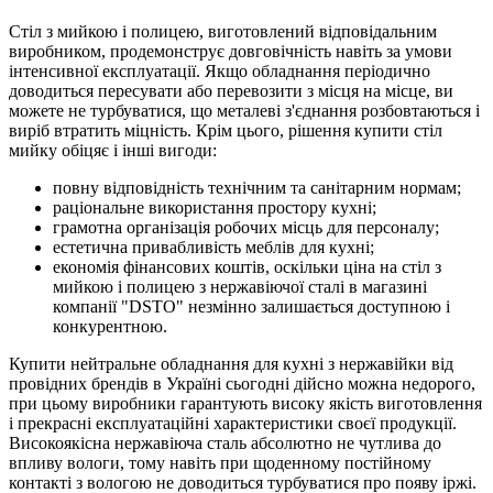
Стіл з мийкою і полицею, виготовлений відповідальним
виробником, продемонструє довговічність навіть за умови
інтенсивної експлуатації. Якщо обладнання періодично
доводиться пересувати або перевозити з місця на місце, ви
можете не турбуватися, що металеві з'єднання розбовтаються і
виріб втратить міцність. Крім цього, рішення купити стіл
мийку обіцяє і інші вигоди:
повну відповідність технічним та санітарним нормам;
раціональне використання простору кухні;
грамотна організація робочих місць для персоналу;
естетична привабливість меблів для кухні;
економія фінансових коштів, оскільки ціна на стіл з
мийкою і полицею з нержавіючої сталі в магазині
компанії "DSTO" незмінно залишається доступною і
конкурентною.
Купити нейтральне обладнання для кухні з нержавійки від
провідних брендів в Україні сьогодні дійсно можна недорого,
при цьому виробники гарантують високу якість виготовлення
і прекрасні експлуатаційні характеристики своєї продукції.
Високоякісна нержавіюча сталь абсолютно не чутлива до
впливу вологи, тому навіть при щоденному постійному
контакті з вологою не доводиться турбуватися про появу іржі.