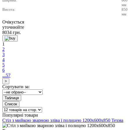
Ширина:
600
мм
Висота:
850
мм
Очікується
уточнюйте
8034
грн.
1
2
3
4
5
6
...57
Сортувати за:
Популярні товари
Стіл з мийкою зварною зліва і полицею 1200х600х850 Техма