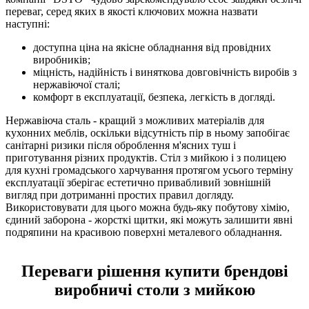
переваг, серед яких в якості ключових можна назвати
наступні:
доступна ціна на якісне обладнання від провідних
виробників;
міцність, надійність і виняткова довговічність виробів з
нержавіючої сталі;
комфорт в експлуатації, безпека, легкість в догляді.
Нержавіюча сталь - кращий з можливих матеріалів для
кухонних меблів, оскільки відсутність пір в ньому запобігає
санітарні ризики після оброблення м'ясних туш і
приготування різних продуктів. Стіл з мийкою і з полицею
для кухні громадського харчування протягом усього терміну
експлуатації зберігає естетично привабливий зовнішній
вигляд при дотриманні простих правил догляду.
Використовувати для цього можна будь-яку побутову хімію,
єдиний заборона - жорсткі щитки, які можуть залишити явні
подряпини на красивою поверхні металевого обладнання.
Переваги рішення купити брендові
виробничі столи з мийкою