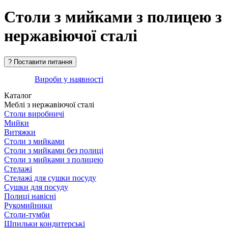
Столи з мийками з полицею з
нержавіючої сталі
Вироби у наявності
Каталог
Меблі з нержавіючої сталі
Столи виробничі
Мийки
Витяжки
Столи з мийками
Столи з мийками без полиці
Столи з мийками з полицею
Стелажі
Стелажі для сушки посуду
Сушки для посуду
Полиці навісні
Рукомийники
Столи-тумби
Шпильки кондитерські