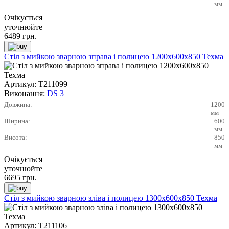
мм
Очікується
уточнюйте
6489
грн.
Стіл з мийкою зварною зправа і полицею 1200х600х850 Техма
Артикул:
Т211099
Виконання:
DS 3
Довжина:
1200
мм
Ширина:
600
мм
Висота:
850
мм
Очікується
уточнюйте
6695
грн.
Стіл з мийкою зварною зліва і полицею 1300х600х850 Техма
Артикул:
Т211106