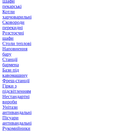
Шафи
пекарські
Котли
харчоварильні
Сковороди
перекидні
Розстоєчні
шафи
Столи теплові
Наповнення
бару
Станції
бармена
Бази під
кавомашину
Фреш-станції
Гірки з
підсвітленням
Нестандартні
вироби
Унітази
антивандальні
Пісуари
антивандальні
Рукомийники