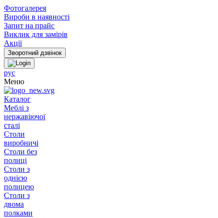
Фотогалерея
Вироби в наявності
Запит на прайс
Виклик для замірів
Акції
рус
Меню
Каталог
Меблі з
нержавіючої
сталі
Столи
виробничі
Столи без
полиці
Столи з
однією
полицею
Столи з
двома
полками