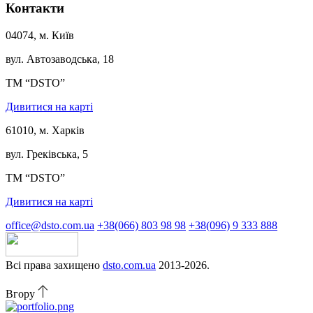
Контакти
04074, м. Київ
вул. Автозаводська, 18
ТМ “DSTO”
Дивитися на карті
61010, м. Харків
вул. Греківська, 5
ТМ “DSTO”
Дивитися на карті
office@dsto.com.ua
+38(066) 803 98 98
+38(096) 9 333 888
Всі права захищено
dsto.com.ua
2013-2026.
Вгору