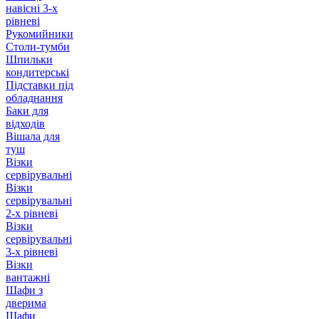
навісні 3-х
рівневі
Рукомийники
Столи-тумби
Шпильки
кондитерські
Підставки під
обладнання
Баки для
відходів
Вішала для
туш
Візки
сервірувальні
Візки
сервірувальні
2-х рівневі
Візки
сервірувальні
3-х рівневі
Візки
вантажні
Шафи з
дверима
Шафи