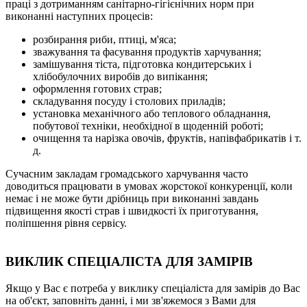
праці з дотриманням санітарно-гігієнічних норм при
виконанні наступних процесів:
розбирання риби, птиці, м'яса;
зважування та фасування продуктів харчування;
замішування тіста, підготовка кондитерських і
хлібобулочних виробів до випікання;
оформлення готових страв;
складування посуду і столових приладів;
установка механічного або теплового обладнання,
побутової техніки, необхідної в щоденній роботі;
очищення та нарізка овочів, фруктів, напівфабрикатів і т.
д.
Сучасним закладам громадського харчування часто
доводиться працювати в умовах жорстокої конкуренції, коли
немає і не може бути дрібниць при виконанні завдань
підвищення якості страв і швидкості їх приготування,
поліпшення рівня сервісу.
ВИКЛИК СПЕЦІАЛІСТА ДЛЯ ЗАМІРІВ
Якщо у Вас є потреба у виклику спеціаліста для замірів до Вас
на об'єкт, заповніть данні, і ми зв'яжемося з Вами для