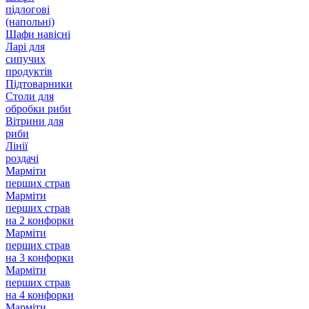
підлогові
(напольні)
Шафи навісні
Ларі для
сипучих
продуктів
Підтоварники
Столи для
обробки риби
Вітрини для
риби
Лінії
роздачі
Марміти
перших страв
Марміти
перших страв
на 2 конфорки
Марміти
перших страв
на 3 конфорки
Марміти
перших страв
на 4 конфорки
Марміти