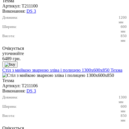
Артикул:
Т211100
Виконання:
DS 3
Довжина:
1200
мм
Ширина:
600
мм
Висота:
850
мм
Очікується
уточнюйте
6489
грн.
Стіл з мийкою зварною зліва і полицею 1300х600х850 Техма
Артикул:
Т211106
Виконання:
DS 3
Довжина:
1300
мм
Ширина:
600
мм
Висота:
850
мм
Очікується