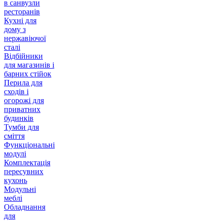
в санвузли
ресторанів
Кухні для
дому з
нержавіючої
сталі
Відбійники
для магазинів і
барних стійок
Перила для
сходів і
огорожі для
приватних
будинків
Тумби для
сміття
Функціональні
модулі
Комплектація
пересувних
кухонь
Модульні
меблі
Обладнання
для