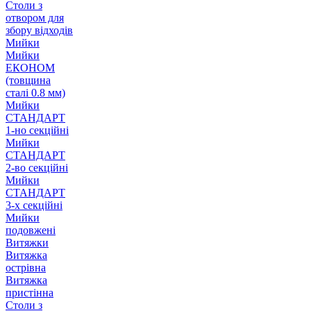
Столи з
отвором для
збору відходів
Мийки
Мийки
ЕКОНОМ
(товщина
сталі 0.8 мм)
Мийки
СТАНДАРТ
1-но секційні
Мийки
СТАНДАРТ
2-во секційні
Мийки
СТАНДАРТ
3-х секційні
Мийки
подовжені
Витяжки
Витяжка
острівна
Витяжка
пристінна
Столи з