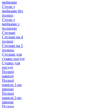
мийками
Столи з
мийками без
полиці
Столи з
мийками з
полицею
Стелажі
Стелажі на 4
полиці
Стелажі на 5
полиць
Стелажі для
сушки посуду
Сушки для
посуду
Полиці
навісні
Полиці
навісні 1-но
рівневі
Полиці
навісні 2-во
рівневі
Полиці