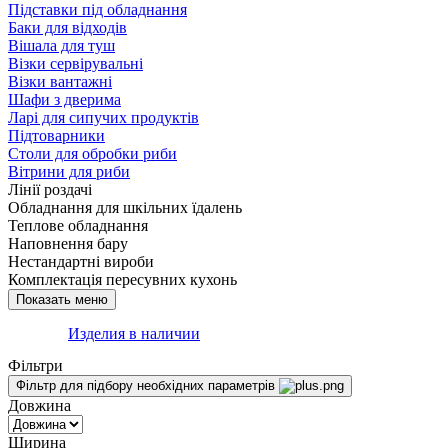
Підставки під обладнання
Баки для відходів
Вішала для туш
Візки сервірувальні
Візки вантажні
Шафи з дверима
Ларі для сипучих продуктів
Підтоварники
Столи для обробки риби
Вітрини для риби
Лінії роздачі
Обладнання для шкільних їдалень
Теплове обладнання
Наповнення бару
Нестандартні вироби
Комплектація пересувних кухонь
Изделия в наличии
Фільтри
Фільтр для підбору необхідних параметрів
Довжина
Ширина