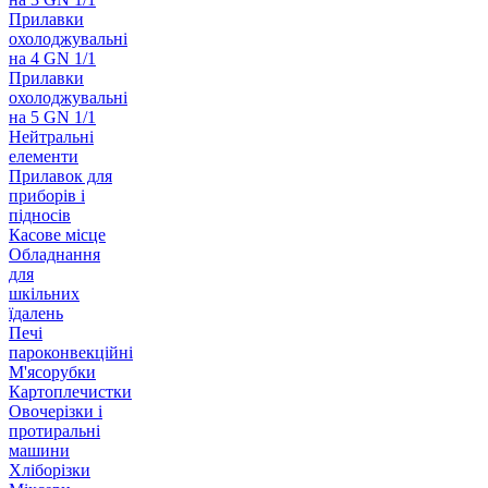
Прилавки
охолоджувальні
на 4 GN 1/1
Прилавки
охолоджувальні
на 5 GN 1/1
Нейтральні
елементи
Прилавок для
приборів і
підносів
Касове місце
Обладнання
для
шкільних
їдалень
Печі
пароконвекційні
М'ясорубки
Картоплечистки
Овочерізки і
протиральні
машини
Хліборізки