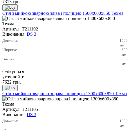
7313
грн.
Стіл з мийкою зварною зліва і полицею 1500х600х850 Техма
Артикул:
Т211102
Виконання:
DS 3
Довжина:
1500
мм
Ширина:
600
мм
Висота:
850
мм
Очікується
уточнюйте
7622
грн.
Стіл з мийкою зварною зправа і полицею 1300х600х850 Техма
Артикул:
Т211105
Виконання:
DS 3
Довжина:
1300
мм