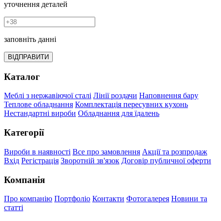
уточнення деталей
заповніть данні
ВІДПРАВИТИ
Каталог
Меблі з нержавіючої сталі
Лінії роздачи
Наповнення бару
Теплове обладнання
Комплектація пересувних кухонь
Нестандартні вироби
Обладнання для їдалень
Категорії
Вироби в наявності
Все про замовлення
Акції та розпродаж
Вхід
Регістрація
Зворотній зв'язок
Договір публичної оферти
Компанія
Про компанію
Портфоліо
Контакти
Фотогалерея
Новини та
статті