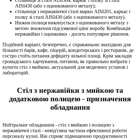
стільниця зі сталі AISI304, каркас і полку зі сталі
AISI430 (або з оцинкованого металу);
стільниця з нержавіючої сталі марки AISI201, каркас і
полку зі сталі AISI430 (або з оцинкованого металу).
Нижня полиця виконується з оцинкованого металу з
метою зниження підсумкової ціни виробу. Комбінація
нержавійки і оцинковки - досить популярне рішення.
Подібний варіант, безперечно, є справжньою знахідкою для
більшості барів, кафе, піцерій, кондитерських і ресторанів, де
гостро стоїть питання дефіциту вільної площі. Крім закладів
громадського харчування, питання, як правильно вибрати і
купити стіл з мийкою, актуальний для медичних установ і
лабораторій.
Стіл з нержавійки з мийкою та
додатковою полицею - призначення
обладнання
Нейтральне обладнання - стіл з мийкою і полицею з
нержавіючої сталі - невід'ємна частина ефективної роботи
персоналу кухні. Він сприяє підвищенню продуктивності