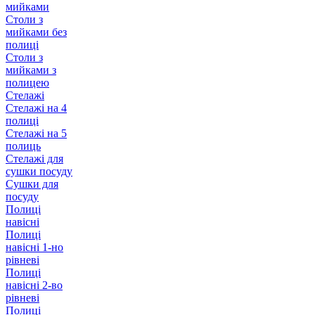
мийками
Столи з
мийками без
полиці
Столи з
мийками з
полицею
Стелажі
Стелажі на 4
полиці
Стелажі на 5
полиць
Стелажі для
сушки посуду
Сушки для
посуду
Полиці
навісні
Полиці
навісні 1-но
рівневі
Полиці
навісні 2-во
рівневі
Полиці