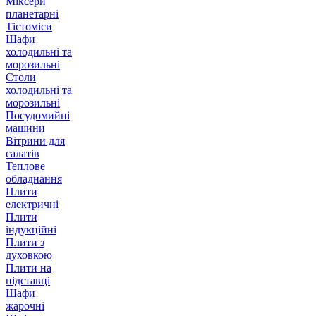
Міксери
планетарні
Тістоміси
Шафи
холодильні та
морозильні
Столи
холодильні та
морозильні
Посудомийні
машини
Вітрини для
салатів
Теплове
обладнання
Плити
електричні
Плити
індукційні
Плити з
духовкою
Плити на
підставці
Шафи
жарочні