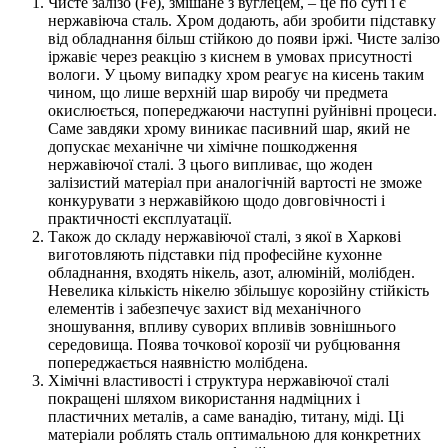
Чисте залізо (Fe), змішане з вуглецем, – це по суті і є
нержавіюча сталь. Хром додають, аби зробити підставку
від обладнання більш стійкою до появи іржі. Чисте залізо
іржавіє через реакцію з киснем в умовах присутності
вологи. У цьому випадку хром реагує на кисень таким
чином, що лише верхній шар виробу чи предмета
окислюється, попереджаючи наступні руйнівні процеси.
Саме завдяки хрому виникає пасивний шар, який не
допускає механічне чи хімічне пошкодження
нержавіючої сталі. З цього випливає, що жоден
залізистий матеріал при аналогічній вартості не зможе
конкурувати з нержавійкою щодо довговічності і
практичності експлуатації.
Також до складу нержавіючої сталі, з якої в Харкові
виготовляють підставки під професійне кухонне
обладнання, входять нікель, азот, алюміній, молібден.
Невелика кількість нікелю збільшує корозійну стійкість
елементів і забезпечує захист від механічного
зношування, впливу суворих впливів зовнішнього
середовища. Поява точкової корозії чи рубцювання
попереджається наявністю молібдена.
Хімічні властивості і структура нержавіючої сталі
покращені шляхом використання надміцних і
пластичних металів, а саме ванадію, титану, міді. Ці
матеріали роблять сталь оптимальною для конкретних