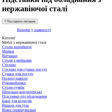
нержавіючої сталі
Вироби у наявності
Каталог
Меблі з нержавіючої сталі
Столи виробничі
Мийки
Витяжки
Столи з мийками
Стелажі
Стелажі для сушки посуду
Сушки для посуду
Полиці навісні
Рукомийники
Столи-тумби
Шпильки кондитерські
Підставки під обладнання
Баки для відходів
Вішала для туш
Візки сервірувальні