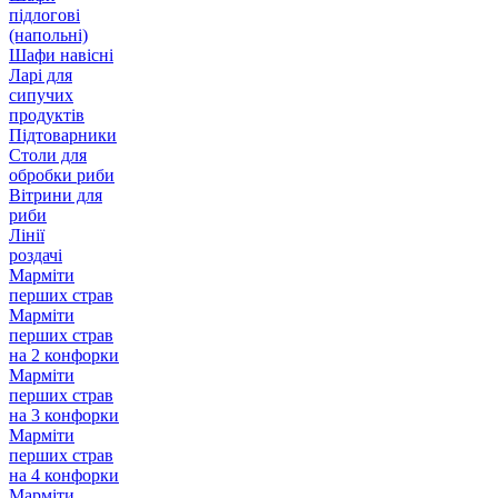
підлогові
(напольні)
Шафи навісні
Ларі для
сипучих
продуктів
Підтоварники
Столи для
обробки риби
Вітрини для
риби
Лінії
роздачі
Марміти
перших страв
Марміти
перших страв
на 2 конфорки
Марміти
перших страв
на 3 конфорки
Марміти
перших страв
на 4 конфорки
Марміти