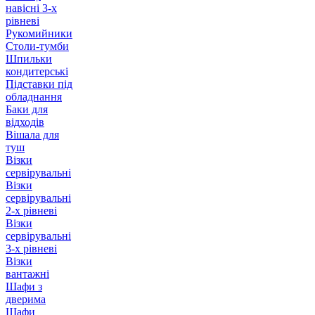
навісні 3-х
рівневі
Рукомийники
Столи-тумби
Шпильки
кондитерські
Підставки під
обладнання
Баки для
відходів
Вішала для
туш
Візки
сервірувальні
Візки
сервірувальні
2-х рівневі
Візки
сервірувальні
3-х рівневі
Візки
вантажні
Шафи з
дверима
Шафи