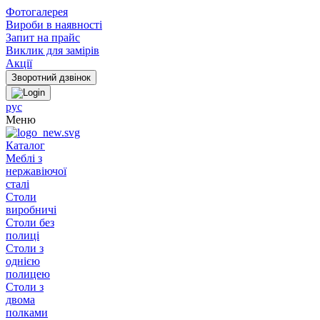
Фотогалерея
Вироби в наявності
Запит на прайс
Виклик для замірів
Акції
рус
Меню
Каталог
Меблі з
нержавіючої
сталі
Столи
виробничі
Столи без
полиці
Столи з
однією
полицею
Столи з
двома
полками