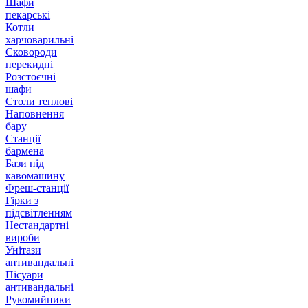
Шафи
пекарські
Котли
харчоварильні
Сковороди
перекидні
Розстоєчні
шафи
Столи теплові
Наповнення
бару
Станції
бармена
Бази під
кавомашину
Фреш-станції
Гірки з
підсвітленням
Нестандартні
вироби
Унітази
антивандальні
Пісуари
антивандальні
Рукомийники