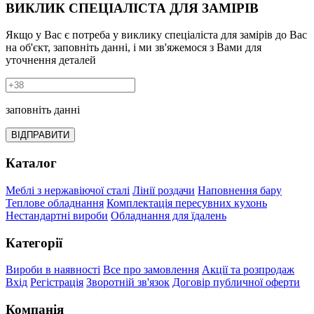
ВИКЛИК СПЕЦІАЛІСТА ДЛЯ ЗАМІРІВ
Якщо у Вас є потреба у виклику спеціаліста для замірів до Вас
на об'єкт, заповніть данні, і ми зв'яжемося з Вами для
уточнення деталей
заповніть данні
ВІДПРАВИТИ
Каталог
Меблі з нержавіючої сталі
Лінії роздачи
Наповнення бару
Теплове обладнання
Комплектація пересувних кухонь
Нестандартні вироби
Обладнання для їдалень
Категорії
Вироби в наявності
Все про замовлення
Акції та розпродаж
Вхід
Регістрація
Зворотній зв'язок
Договір публичної оферти
Компанія