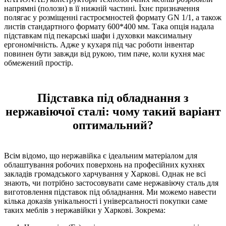
напрямні (полози) в її нижній частині. Їхнє призначення
полягає у розміщенні гастроємностей формату GN 1/1, а також
листів стандартного формату 600*400 мм. Така опція надала
підставкам під пекарські шафи і духовки максимальну
ергономічність. Адже у кухаря під час роботи інвентар
повинен бути завжди від рукою, тим паче, коли кухня має
обмежений простір.
Підставка під обладнання з
нержавіючої сталі: чому такий варіант
оптимальний?
Всім відомо, що нержавійка є ідеальним матеріалом для
облаштування робочих поверхонь на професійних кухнях
закладів громадського харчування у Харкові. Однак не всі
знають, чи потрібно застосовувати саме нержавіючу сталь для
виготовлення підставок під обладнання. Ми можемо навести
кілька доказів унікальності і універсальності покупки саме
таких меблів з нержавійки у Харкові. Зокрема: