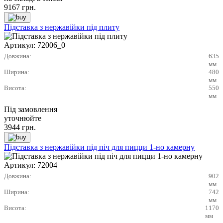
9167
грн.
Підставка з нержавійки під плиту
Артикул:
72006_0
Довжина:
635
мм
Ширина:
480
мм
Висота:
550
мм
Під замовлення
уточнюйте
3944
грн.
Підставка з нержавійки під піч для пицци 1-но камерну
Артикул:
72004
Довжина:
902
мм
Ширина:
742
мм
Висота:
1170
мм