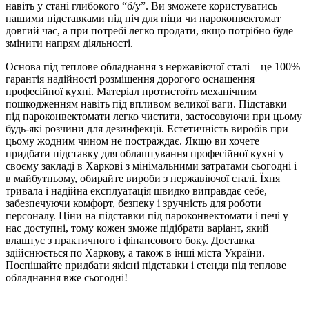
навіть у стані глибокого “б/у”. Ви зможете користуватись
нашими підставками під піч для піци чи пароконвектомат
довгий час, а при потребі легко продати, якщо потрібно буде
змінити напрям діяльності.
Основа під теплове обладнання з нержавіючої сталі – це 100%
гарантія надійності розміщення дорогого оснащення
професійної кухні. Матеріал протистоїть механічним
пошкодженням навіть під впливом великої ваги. Підставки
під пароконвектомати легко чистити, застосовуючи при цьому
будь-які розчини для дезинфекції. Естетичність виробів при
цьому жодним чином не постраждає. Якщо ви хочете
придбати підставку для облаштування професійної кухні у
своєму закладі в Харкові з мінімальними затратами сьогодні і
в майбутньому, обирайте вироби з нержавіючої сталі. Їхня
тривала і надійна експлуатація швидко виправдає себе,
забезпечуючи комфорт, безпеку і зручність для роботи
персоналу. Ціни на підставки під пароконвектомати і печі у
нас доступні, тому кожен зможе підібрати варіант, який
влаштує з практичного і фінансового боку. Доставка
здійснюється по Харкову, а також в інші міста України.
Поспішайте придбати якісні підставки і стенди під теплове
обладнання вже сьогодні!