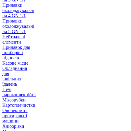
Прилавки
охолоджувальні
на 4 GN 1/1
Прилавки
охолоджувальні
на 5 GN 1/1
Нейтральні
елементи
Прилавок для
приборів і
підносів
Касове місце
Обладнання
для
шкільних
їдалень
Печі
пароконвекційні
М'ясорубки
Картоплечистки
Овочерізки і
протиральні
машини
Хліборізки