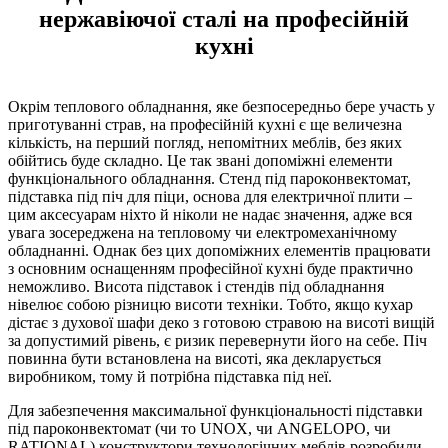
нержавіючої сталі на професійній
кухні
Окрім теплового обладнання, яке безпосередньо бере участь у
приготуванні страв, на професійній кухні є ще величезна
кількість, на перший погляд, непомітних меблів, без яких
обійтись буде складно. Це так звані допоміжні елементи
функціонального обладнання. Стенд під пароконвектомат,
підставка під піч для піци, основа для електричної плити –
цим аксесуарам ніхто й ніколи не надає значення, адже вся
увага зосереджена на тепловому чи електромеханічному
обладнанні. Однак без цих допоміжних елементів працювати
з основним оснащенням професійної кухні буде практично
неможливо. Висота підставок і стендів під обладнання
нівелює собою різницю висоти техніки. Тобто, якщо кухар
дістає з духової шафи деко з готовою стравою на висоті вищій
за допустимий рівень, є ризик перевернути його на себе. Піч
повинна бути встановлена на висоті, яка декларується
виробником, тому й потрібна підставка під неї.
Для забезпечення максимальної функціональності підставки
під пароконвектомат (чи то UNOX, чи ANGELOPO, чи
RATIONAL) конструктори технологічних меблів розробили