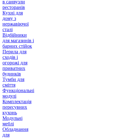
в санвузли
ресторанів
Кухні для
дому з
нержавіючої
сталі
Відбійники
для магазинів і
барних стійок
Перила для
сходів і
огорожі для
приватних
будинків
Тумби для
сміття
Функціональні
модулі
Комплектація
пересувних
кухонь
Модульні
меблі
Обладнання
для