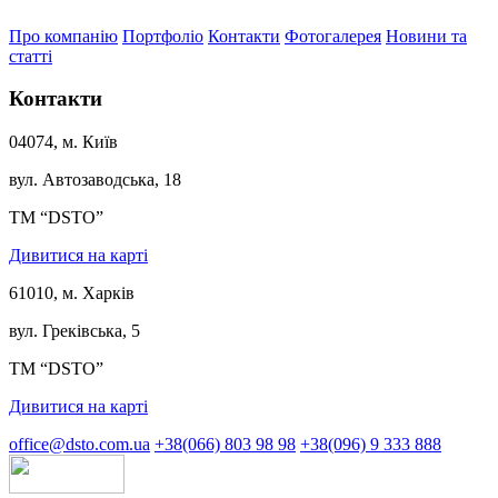
Про компанію
Портфоліо
Контакти
Фотогалерея
Новини та
статті
Контакти
04074, м. Київ
вул. Автозаводська, 18
ТМ “DSTO”
Дивитися на карті
61010, м. Харків
вул. Греківська, 5
ТМ “DSTO”
Дивитися на карті
office@dsto.com.ua
+38(066) 803 98 98
+38(096) 9 333 888