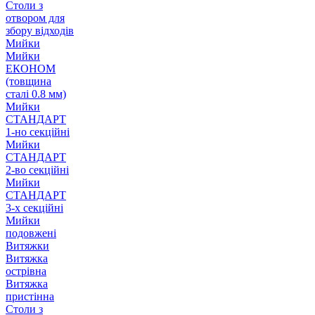
Столи з
отвором для
збору відходів
Мийки
Мийки
ЕКОНОМ
(товщина
сталі 0.8 мм)
Мийки
СТАНДАРТ
1-но секційні
Мийки
СТАНДАРТ
2-во секційні
Мийки
СТАНДАРТ
3-х секційні
Мийки
подовжені
Витяжки
Витяжка
острівна
Витяжка
пристінна
Столи з