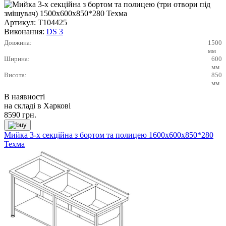
Артикул:
Т104425
Виконання:
DS 3
Довжина:
1500
мм
Ширина:
600
мм
Висота:
850
мм
В наявності
на складі в Харкові
8590
грн.
Мийка 3-х секційна з бортом та полицею 1600х600х850*280
Техма