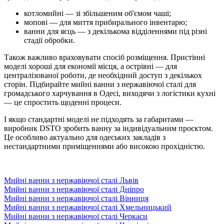
котломийні — зі збільшеним об'ємом чаші;
мопові — для миття прибирального інвентарю;
ванни для яєць — з декількома відділеннями під різні
стадії обробки.
Також важливо враховувати спосіб розміщення. Пристінні
моделі хороші для економії місця, а острівні — для
централізованої роботи, де необхідний доступ з декількох
сторін. Підбирайте мийні ванни з нержавіючої сталі для
громадського харчування в Одесі, виходячи з логістики кухні
— це спростить щоденні процеси.
І якщо стандартні моделі не підходять за габаритами —
виробник DSTO зробить ванну за індивідуальним проєктом.
Це особливо актуально для одеських закладів з
нестандартними приміщеннями або високою прохідністю.
Мийні ванни з нержавіючої сталі Львів
Мийні ванни з нержавіючої сталі Дніпро
Мийні ванни з нержавіючої сталі Вінниця
Мийні ванни з нержавіючої сталі Хмельницький
Мийні ванни з нержавіючої сталі Черкаси