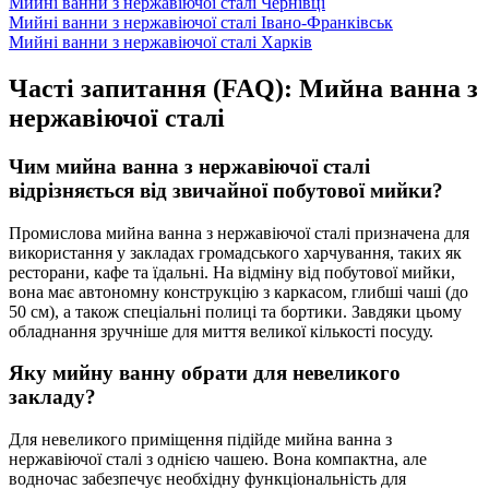
Мийні ванни з нержавіючої сталі Чернівці
Мийні ванни з нержавіючої сталі Івано-Франківськ
Мийні ванни з нержавіючої сталі Харків
Часті запитання (FAQ): Мийна ванна з
нержавіючої сталі
Чим мийна ванна з нержавіючої сталі
відрізняється від звичайної побутової мийки?
Промислова мийна ванна з нержавіючої сталі призначена для
використання у закладах громадського харчування, таких як
ресторани, кафе та їдальні. На відміну від побутової мийки,
вона має автономну конструкцію з каркасом, глибші чаші (до
50 см), а також спеціальні полиці та бортики. Завдяки цьому
обладнання зручніше для миття великої кількості посуду.
Яку мийну ванну обрати для невеликого
закладу?
Для невеликого приміщення підійде мийна ванна з
нержавіючої сталі з однією чашею. Вона компактна, але
водночас забезпечує необхідну функціональність для