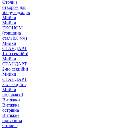
Столи з
отвором для
збору відходів
Мийки
Мийки
ЕКОНОМ
(товщина
сталі 0.8 мм)
Мийки
СТАНДАРТ
1-но секційні
Мийки
СТАНДАРТ
2-во секційні
Мийки
СТАНДАРТ
3-х секційні
Мийки
подовжені
Витяжки
Витяжка
острівна
Витяжка
пристінна
Столи з