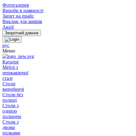
Фотогалерея
Вироби в наявності
Запит на прайс
Виклик для замірів
Акції
рус
Меню
Каталог
Меблі з
нержавіючої
сталі
Столи
виробничі
Столи без
полиці
Столи з
однією
полицею
Столи з
двома
полками