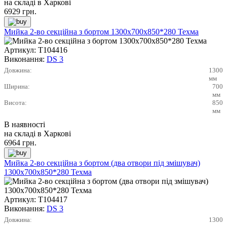
на складі в Харкові
6929
грн.
Мийка 2-во секційна з бортом 1300х700х850*280 Техма
Артикул:
Т104416
Виконання:
DS 3
Довжина:
1300
мм
Ширина:
700
мм
Висота:
850
мм
В наявності
на складі в Харкові
6964
грн.
Мийка 2-во секційна з бортом (два отвори під змішувач)
1300х700х850*280 Техма
Артикул:
Т104417
Виконання:
DS 3
Довжина:
1300