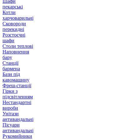
Шафи
пекарські
Котли
харчоварильні
Сковороди
перекидні
Розстоєчні
шафи
Столи теплові
Наповнення
бару
Станції
бармена
Бази під
кавомашину
Фреш-станції
Гірки з
підсвітленням
Нестандартні
вироби
Унітази
антивандальні
Пісуари
антивандальні
Рукомийники