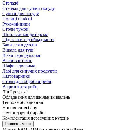
Стелажі
Стелажі для сушки посуду
Сушки для посуду
Полиці навісні
Рукомийники
Столи-тумби
Шпильки кондитерські
Підставки під обладнання
Баки для відходів
Вішала для туш
Візки сервірувальні
Візки вантажні
Шафи з дверима
Ларі для сипучих продуктів
Підтоварники
Столи для обробки риби
Вітрини для риби
Лінії роздачі
Обладнання для шкільних їдалень
Теплове обладнання
Наповнення бару
Нестандартні вироби
Комплектація пересувних кухонь
Мийки ЕКОНОМ (товщина сталі 0.8 мм)