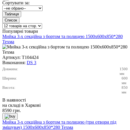
Сортувати за:
Популярні товари
Мийка 3-х секційна з бортом та полицею 1500х600х850*280
Техма
Артикул:
Т104424
Виконання:
DS 3
Довжина:
1500
мм
Ширина:
600
мм
Висота:
850
мм
В наявності
на складі в Харкові
8590
грн.
Мийка 3-х секційна з бортом та полицею (три отвори під
змішувач) 1500х600х850*280 Техма