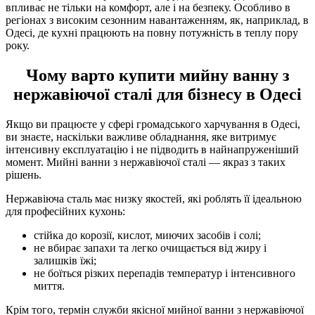
впливає не тільки на комфорт, але і на безпеку. Особливо в
регіонах з високим сезонним навантаженням, як, наприклад, в
Одесі, де кухні працюють на повну потужність в теплу пору
року.
Чому варто купити мийну ванну з
нержавіючої сталі для бізнесу в Одесі
Якщо ви працюєте у сфері громадського харчування в Одесі,
ви знаєте, наскільки важливе обладнання, яке витримує
інтенсивну експлуатацію і не підводить в найнапруженіший
момент. Мийні ванни з нержавіючої сталі — якраз з таких
рішень.
Нержавіюча сталь має низку якостей, які роблять її ідеальною
для професійних кухонь:
стійка до корозії, кислот, миючих засобів і солі;
не вбирає запахи та легко очищається від жиру і
залишків їжі;
не боїться різких перепадів температур і інтенсивного
миття.
Крім того, термін служби якісної мийної ванни з нержавіючої