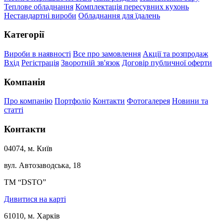
Теплове обладнання
Комплектація пересувних кухонь
Нестандартні вироби
Обладнання для їдалень
Категорії
Вироби в наявності
Все про замовлення
Акції та розпродаж
Вхід
Регістрація
Зворотній зв'язок
Договір публичної оферти
Компанія
Про компанію
Портфоліо
Контакти
Фотогалерея
Новини та
статті
Контакти
04074, м. Київ
вул. Автозаводська, 18
ТМ “DSTO”
Дивитися на карті
61010, м. Харків