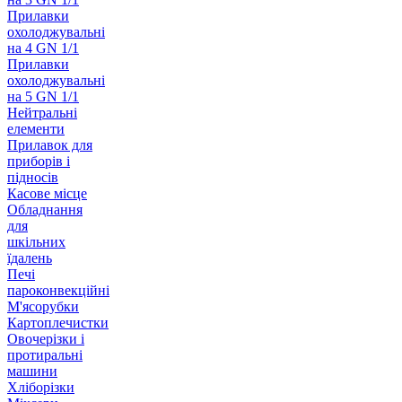
Прилавки
охолоджувальні
на 4 GN 1/1
Прилавки
охолоджувальні
на 5 GN 1/1
Нейтральні
елементи
Прилавок для
приборів і
підносів
Касове місце
Обладнання
для
шкільних
їдалень
Печі
пароконвекційні
М'ясорубки
Картоплечистки
Овочерізки і
протиральні
машини
Хліборізки