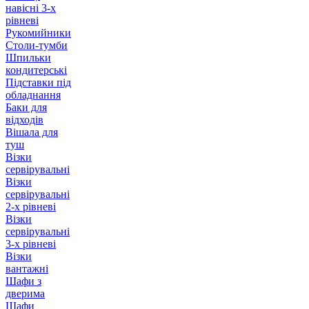
навісні 3-х
рівневі
Рукомийники
Столи-тумби
Шпильки
кондитерські
Підставки під
обладнання
Баки для
відходів
Вішала для
туш
Візки
сервірувальні
Візки
сервірувальні
2-х рівневі
Візки
сервірувальні
3-х рівневі
Візки
вантажні
Шафи з
дверима
Шафи