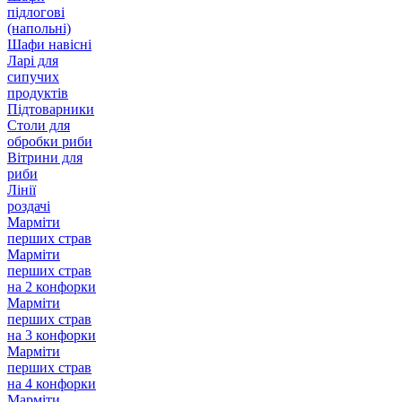
підлогові
(напольні)
Шафи навісні
Ларі для
сипучих
продуктів
Підтоварники
Столи для
обробки риби
Вітрини для
риби
Лінії
роздачі
Марміти
перших страв
Марміти
перших страв
на 2 конфорки
Марміти
перших страв
на 3 конфорки
Марміти
перших страв
на 4 конфорки
Марміти