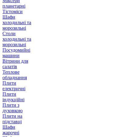
Міксери
планетарні
Тістоміси
Шафи
холодильні та
морозильні
Столи
холодильні та
морозильні
Посудомийні
машини
Вітрини для
салатів
Теплове
обладнання
Плити
електричні
Плити
індукційні
Плити з
духовкою
Плити на
підставці
Шафи
жарочні