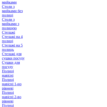
мийками
Столи з
мийками без
полиці
Столи з
мийками з
полицею
Стелажі
Стелажі на 4
полиці
Стелажі на 5
полиць
Стелажі для
сушки посуду
Сушки для
посуду
Полиці
навісні
Полиці
навісні 1-но
рівневі
Полиці
навісні 2-во
рівневі
Полиці