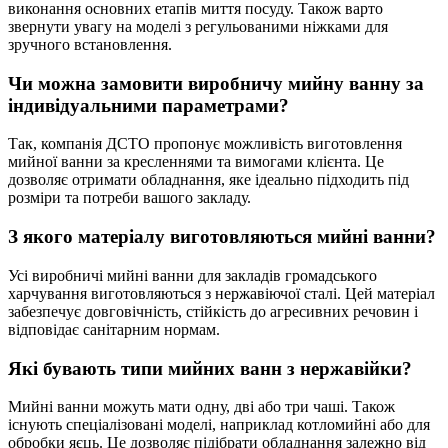
виконання основних етапів миття посуду. Також варто
звернути увагу на моделі з регульованими ніжками для
зручного встановлення.
Чи можна замовити виробничу мийну ванну за
індивідуальними параметрами?
Так, компанія ДСТО пропонує можливість виготовлення
мийної ванни за кресленнями та вимогами клієнта. Це
дозволяє отримати обладнання, яке ідеально підходить під
розміри та потреби вашого закладу.
З якого матеріалу виготовляються мийні ванни?
Усі виробничі мийні ванни для закладів громадського
харчування виготовляються з нержавіючої сталі. Цей матеріал
забезпечує довговічність, стійкість до агресивних речовин і
відповідає санітарним нормам.
Які бувають типи мийних ванн з нержавійки?
Мийні ванни можуть мати одну, дві або три чаші. Також
існують спеціалізовані моделі, наприклад котломийні або для
обробки яєць. Це дозволяє підібрати обладнання залежно від