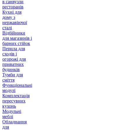
в санвузли
ресторанів
Кухні для
дому з
нержавіючої
сталі
Відбійники
для магазинів і
барних стійок
Перила для
сходів і
огорожі для
приватних
будинків
Тумби для
сміття
Функціональні
модулі
Комплектація
пересувних
кухонь
Модульні
меблі
Обладнання
для