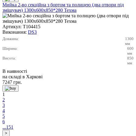
Мийка 2-во секційна з бортом та полицею (два отвори під
змішувач) 1300х600х850*280 Техма
Артикул:
Т104415
Виконання:
DS3
Довжина:
1300
мм
Ширина:
600
мм
Висота:
850
мм
В наявності
на складі в Харкові
7247
грн.
1
2
3
4
5
6
...151