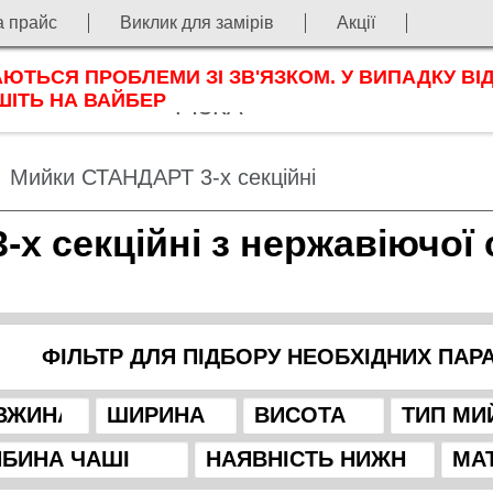
а прайс
Виклик для замірів
Акції
ЛАЗЕРНА
ЮТЬСЯ ПРОБЛЕМИ ЗІ ЗВ'ЯЗКОМ. У ВИПАДКУ ВІ
ОРТФОЛІО
ЗАМОВЛЕННЯ
ШІТЬ НА ВАЙБЕР
РІЗКА
Мийки СТАНДАРТ 3-х секційні
х секційні з нержавіючої 
ФІЛЬТР ДЛЯ ПІДБОРУ НЕОБХІДНИХ ПАР