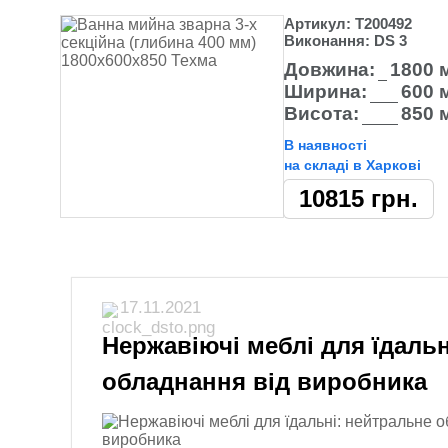
Артикул:
Т200492
Виконання:
DS 3
Довжина:
1800 
Ширина:
600 
Висота:
850 
В наявності
на складі в Харкові
10815
грн.
17.11.2021
Нержавіючі меблі для їдаль
обладнання від виробника