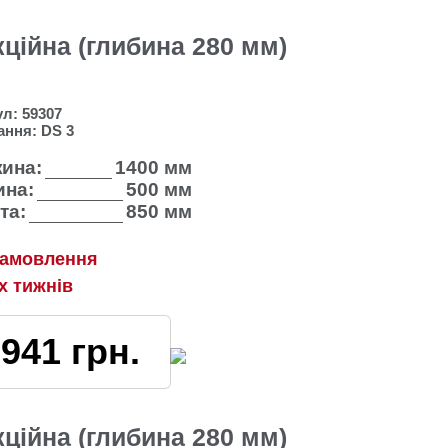
кційна (глибина 280 мм)
ул:
59307
ання:
DS 3
ина:
1400 мм
на:
500 мм
та:
850 мм
замовлення
2х тижнів
6941
грн.
кційна (глибина 280 мм)