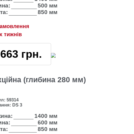
на:
500 мм
та:
850 мм
замовлення
2х тижнів
7663
грн.
кційна (глибина 280 мм)
ул:
59314
ання:
DS 3
ина:
1400 мм
на:
600 мм
та:
850 мм