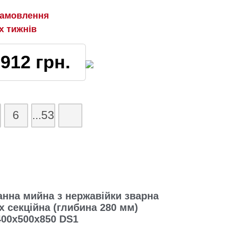
замовлення
2х тижнів
7912
грн.
6
...53
анна мийна з нержавійки зварна
-х секційна (глибина 280 мм)
400х500х850 DS1