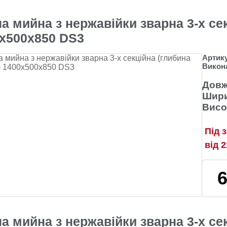
а мийна з нержавійки зварна 3-х се
х500х850 DS3
Артик
Викон
Довж
Шири
Висо
Під 
від 
а мийна з нержавійки зварна 3-х се