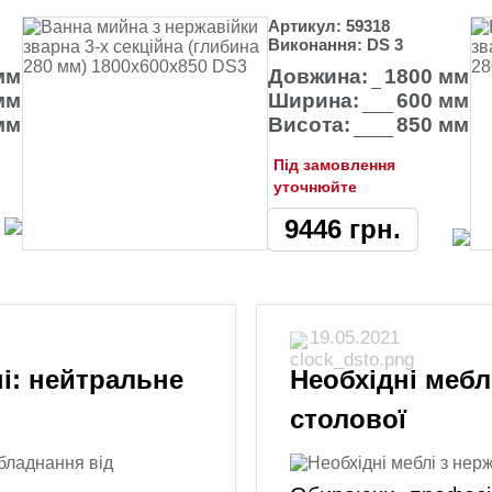
Артикул:
59318
Виконання:
DS 3
мм
Довжина:
1800 мм
мм
Ширина:
600 мм
мм
Висота:
850 мм
Під замовлення
уточнюйте
9446
грн.
19.05.2021
ні: нейтральне
Необхідні мебл
столової