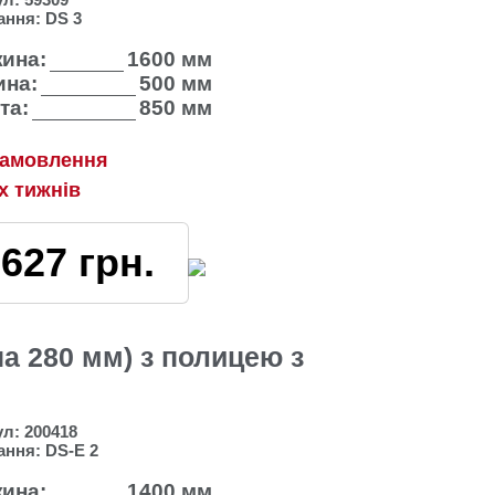
ання:
DS 3
ина:
1600 мм
на:
500 мм
та:
850 мм
замовлення
2х тижнів
7627
грн.
на 280 мм) з полицею з
ул:
200418
ання:
DS-E 2
ина:
1400 мм