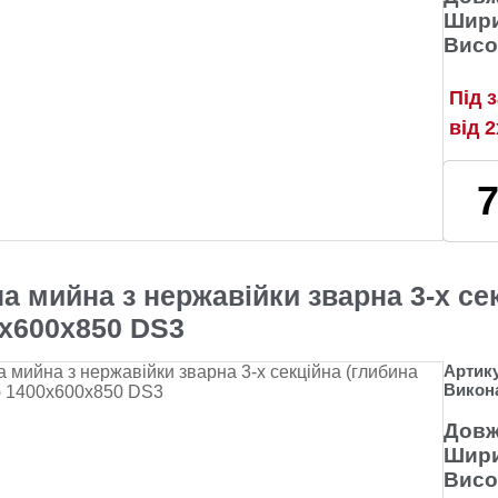
Шири
Висо
Під 
від 
а мийна з нержавійки зварна 3-х се
х600х850 DS3
Артик
Викон
Довж
Шири
Висо