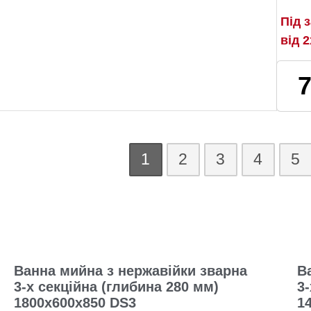
Під 
від 
1
2
3
4
5
Ванна мийна з нержавійки зварна
В
3-х секційна (глибина 280 мм)
3
1800х600х850 DS3
1