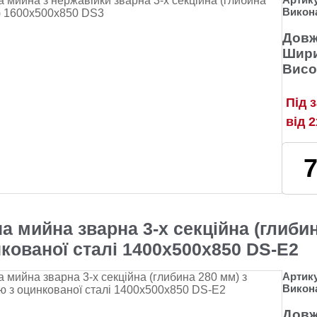
Викон
Довж
Шири
Висо
Під 
від 
а мийна зварна 3-х секційна (глиби
кованої сталі 1400х500х850 DS-E2
Артик
Викон
Довж