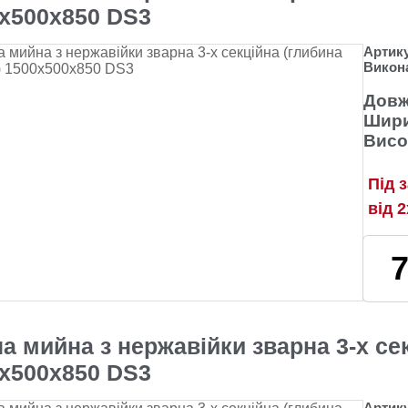
х500х850 DS3
Артик
Викон
Довж
Шири
Висо
Під 
від 
а мийна з нержавійки зварна 3-х се
х500х850 DS3
Артик