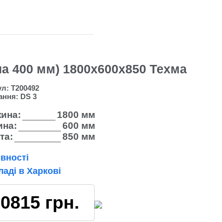
на 400 мм) 1800х600х850 Техма
ул:
Т200492
ання:
DS 3
ина:
1800 мм
на:
600 мм
та:
850 мм
вності
ладі в Харкові
10815
грн.