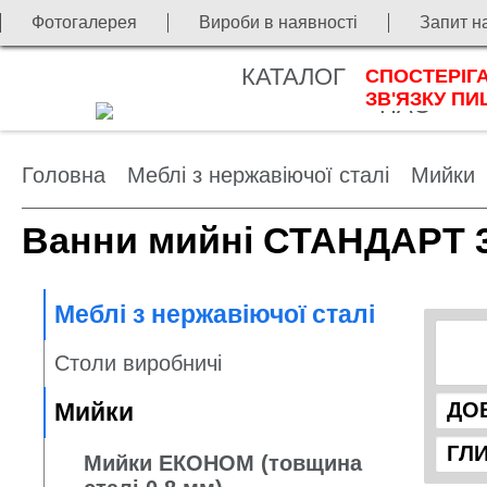
Фотогалерея
Вироби в наявності
Запит н
КАТАЛОГ
ПРО
СПОСТЕРІГА
П
ЗВ'ЯЗКУ ПИ
НАС
Головна
Меблі з нержавіючої сталі
Мийки
Ванни мийні СТАНДАРТ 3-
Меблі з нержавіючої сталі
Столи виробничі
Мийки
Мийки ЕКОНОМ (товщина