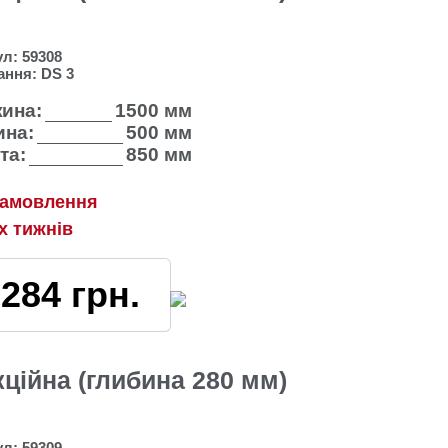
ул:
59308
ання:
DS 3
ина:
1500 мм
на:
500 мм
та:
850 мм
замовлення
2х тижнів
7284
грн.
кційна (глибина 280 мм)
ул:
59309