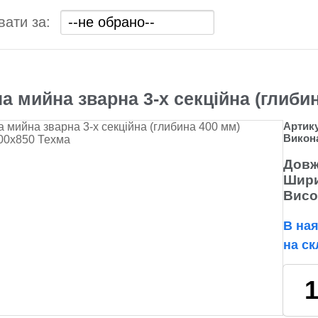
вати за:
а мийна зварна 3-х секційна (глиби
Артик
Викон
Довж
Шири
Висо
В ная
на ск