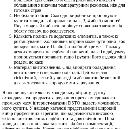
обладнання з нижчим температурним режимом, ніж для
готових страв.
Необхідний обсяг. Сьогодні виробники пропонують
купити холодильні прилавки на 2, 3, 4 або 5 ємностей.
Яку з моделей вибрати, вирішує споживач залежно від
обсягу товару, що реалізується.
Кількість полиць та додаткових елементів, а також їх
розташування. Холодильна вітрина може бути одно- або
двоярусною, мати П- або С-подібний тримач. Також у
деяких моделях передбачені напрямні, на які відвідувачу
пропонується поставити тацю і рухати його вздовж лінії
роздачі до каси.
Матеріал виготовлення. Слід вибирати обладнання,
виготовлене із нержавіючої сталі. Цей матеріал
гігієнічний, легкий у догляді та абсолютно безпечний
для застосування з продуктами харчування.
Якщо ви шукаєте якісну холодильну вітрину, здатну
охолоджувати продукти харчування протягом тривалого
проміжку часу, інтернет-магазин DSTO надасть можливість
його купити. У нашому каталозі представлений широкий
вибір професійних агрегатів, що відрізняються високою
якістю виготовлення, надійністю та довговічністю. Ціна
холодильного прилавка залежить від його комплектації,
обсягу та габаритів. Кожен зможе підібрати обладнання, що