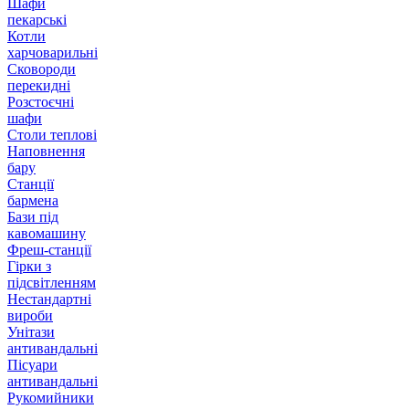
Шафи
пекарські
Котли
харчоварильні
Сковороди
перекидні
Розстоєчні
шафи
Столи теплові
Наповнення
бару
Станції
бармена
Бази під
кавомашину
Фреш-станції
Гірки з
підсвітленням
Нестандартні
вироби
Унітази
антивандальні
Пісуари
антивандальні
Рукомийники