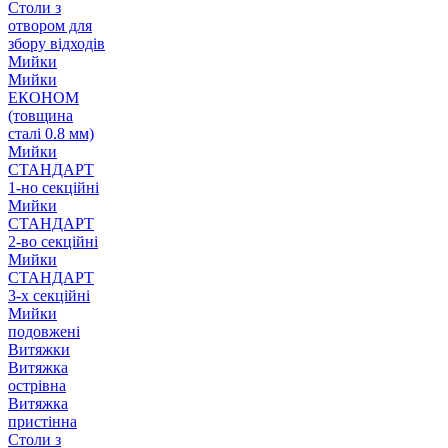
Столи з
отвором для
збору відходів
Мийки
Мийки
ЕКОНОМ
(товщина
сталі 0.8 мм)
Мийки
СТАНДАРТ
1-но секційні
Мийки
СТАНДАРТ
2-во секційні
Мийки
СТАНДАРТ
3-х секційні
Мийки
подовжені
Витяжки
Витяжка
острівна
Витяжка
пристінна
Столи з