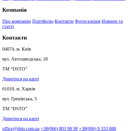
Компанія
Про компанію
Портфоліо
Контакти
Фотогалерея
Новини та
статті
Контакти
04074, м. Київ
вул. Автозаводська, 18
ТМ “DSTO”
Дивитися на карті
61010, м. Харків
вул. Греківська, 5
ТМ “DSTO”
Дивитися на карті
office@dsto.com.ua
+38(066) 803 98 98
+38(096) 9 333 888