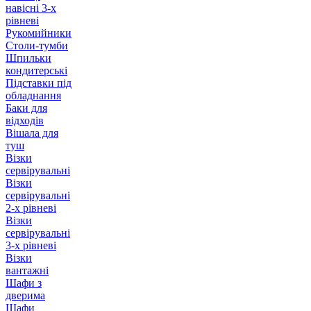
навісні 3-х
рівневі
Рукомийники
Столи-тумби
Шпильки
кондитерські
Підставки під
обладнання
Баки для
відходів
Вішала для
туш
Візки
сервірувальні
Візки
сервірувальні
2-х рівневі
Візки
сервірувальні
3-х рівневі
Візки
вантажні
Шафи з
дверима
Шафи