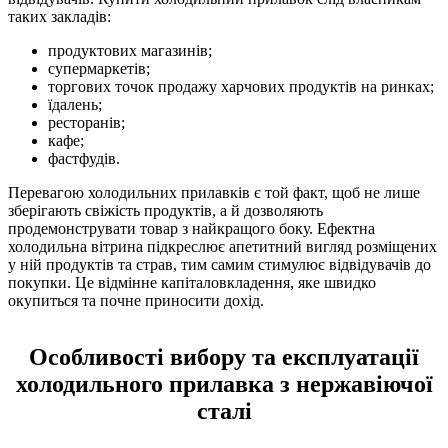
таких закладів:
продуктових магазинів;
супермаркетів;
торгових точок продажу харчових продуктів на ринках;
їдалень;
ресторанів;
кафе;
фастфудів.
Перевагою холодильних прилавків є той факт, щоб не лише
зберігають свіжість продуктів, а й дозволяють
продемонструвати товар з найкращого боку. Ефектна
холодильна вітрина підкреслює апетитний вигляд розміщених
у ній продуктів та страв, тим самим стимулює відвідувачів до
покупки. Це відмінне капіталовкладення, яке швидко
окупиться та почне приносити дохід.
Особливості вибору та експлуатації
холодильного прилавка з нержавіючої
сталі