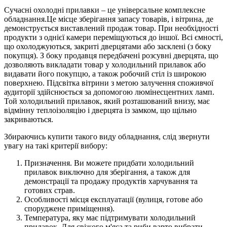
Сучасні охолодні прилавки – це універсальне комплексне
обладнання.Це місце зберігання запасу товарів, і вітрина, де
демонструється виставлений продаж товар. При необхідності
продукти з однієї камери переміщуються до іншої. Всі ємності,
що охолоджуються, закриті дверцятами або засклені (з боку
покупця). З боку продавця передбачені розсувні дверцята, що
дозволяють викладати товар у холодильний прилавок або
видавати його покупцю, а також робочий стіл із широкою
поверхнею. Підсвітка вітрини з метою залучення споживчої
аудиторії здійснюється за допомогою люмінесцентних ламп.
Той холодильний прилавок, який розташований внизу, має
відмінну теплоізоляцію і дверцята із замком, що щільно
закриваються.
Збираючись купити такого виду обладнання, слід звернути
увагу на такі критерії вибору:
Призначення. Ви можете придбати холодильний
прилавок виключно для зберігання, а також для
демонстрації та продажу продуктів харчування та
готових страв.
Особливості місця експлуатації (вулиця, готове або
споруджене приміщення).
Температура, яку має підтримувати холодильний
прилавок. Для свіжого м'яса та риби варто вибрати