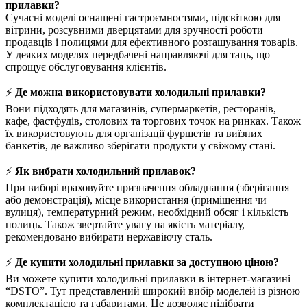
прилавки?
Сучасні моделі оснащені гастроємностями, підсвіткою для
вітрини, розсувними дверцятами для зручності роботи
продавців і полицями для ефективного розташування товарів.
У деяких моделях передбачені направляючі для таць, що
спрощує обслуговування клієнтів.
⚡
Де можна використовувати холодильні прилавки?
Вони підходять для магазинів, супермаркетів, ресторанів,
кафе, фастфудів, столових та торгових точок на ринках. Також
їх використовують для організації фуршетів та виїзних
банкетів, де важливо зберігати продукти у свіжому стані.
⚡
Як вибрати холодильний прилавок?
При виборі враховуйте призначення обладнання (зберігання
або демонстрація), місце використання (приміщення чи
вулиця), температурний режим, необхідний обсяг і кількість
полиць. Також звертайте увагу на якість матеріалу,
рекомендовано вибирати нержавіючу сталь.
⚡
Де купити холодильні прилавки за доступною ціною?
Ви можете купити холодильні прилавки в інтернет-магазині
“DSTO”. Тут представлений широкий вибір моделей із різною
комплектацією та габаритами. Це дозволяє підібрати