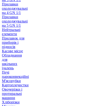
Прилавки
охолоджувальні
на 4 GN 1/1
Прилавки
охолоджувальні
на 5 GN 1/1
Нейтральні
елементи
Прилавок для
приборів і
підносів
Касове місце
Обладнання
для
шкільних
їдалень
Печі
пароконвекційні
М'ясорубки
Картоплечистки
Овочерізки і
протиральні
машини
Хліборізки