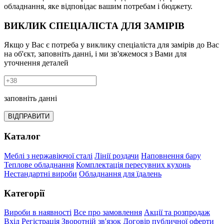
обладнання, яке відповідає вашим потребам і бюджету.
ВИКЛИК СПЕЦІАЛІСТА ДЛЯ ЗАМІРІВ
Якщо у Вас є потреба у виклику спеціаліста для замірів до Вас
на об'єкт, заповніть данні, і ми зв'яжемося з Вами для
уточнення деталей
заповніть данні
ВІДПРАВИТИ
Каталог
Меблі з нержавіючої сталі
Лінії роздачи
Наповнення бару
Теплове обладнання
Комплектація пересувних кухонь
Нестандартні вироби
Обладнання для їдалень
Категорії
Вироби в наявності
Все про замовлення
Акції та розпродаж
Вхід
Регістрація
Зворотній зв'язок
Договір публичної оферти