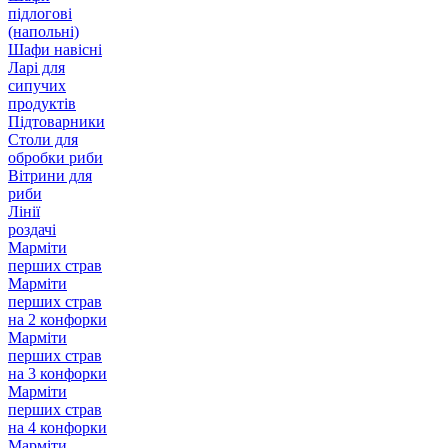
підлогові
(напольні)
Шафи навісні
Ларі для
сипучих
продуктів
Підтоварники
Столи для
обробки риби
Вітрини для
риби
Лінії
роздачі
Марміти
перших страв
Марміти
перших страв
на 2 конфорки
Марміти
перших страв
на 3 конфорки
Марміти
перших страв
на 4 конфорки
Марміти