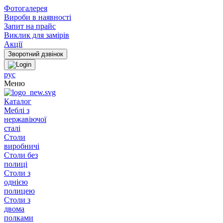
Фотогалерея
Вироби в наявності
Запит на прайс
Виклик для замірів
Акції
рус
Меню
Каталог
Меблі з
нержавіючої
сталі
Столи
виробничі
Столи без
полиці
Столи з
однією
полицею
Столи з
двома
полками