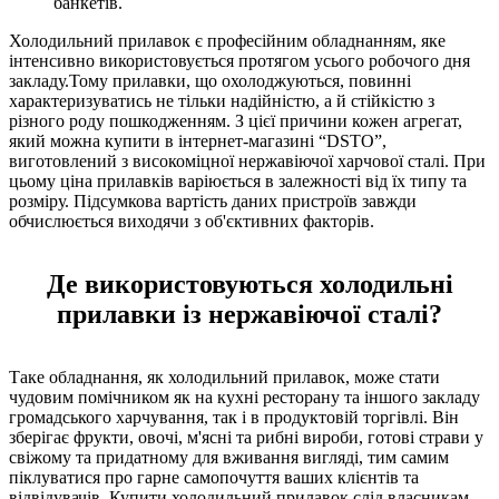
банкетів.
Холодильний прилавок є професійним обладнанням, яке
інтенсивно використовується протягом усього робочого дня
закладу.Тому прилавки, що охолоджуються, повинні
характеризуватись не тільки надійністю, а й стійкістю з
різного роду пошкодженням. З цієї причини кожен агрегат,
який можна купити в інтернет-магазині “DSTO”,
виготовлений з високоміцної нержавіючої харчової сталі. При
цьому ціна прилавків варіюється в залежності від їх типу та
розміру. Підсумкова вартість даних пристроїв завжди
обчислюється виходячи з об'єктивних факторів.
Де використовуються холодильні
прилавки із нержавіючої сталі?
Таке обладнання, як холодильний прилавок, може стати
чудовим помічником як на кухні ресторану та іншого закладу
громадського харчування, так і в продуктовій торгівлі. Він
зберігає фрукти, овочі, м'ясні та рибні вироби, готові страви у
свіжому та придатному для вживання вигляді, тим самим
піклуватися про гарне самопочуття ваших клієнтів та
відвідувачів. Купити холодильний прилавок слід власникам