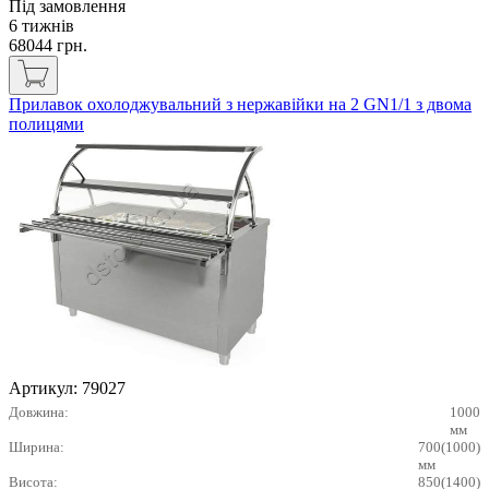
Під замовлення
6 тижнів
68044
грн.
Прилавок охолоджувальний з нержавійки на 2 GN1/1 з двома
полицями
Артикул:
79027
Довжина:
1000
мм
Ширина:
700(1000)
мм
Висота:
850(1400)