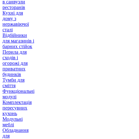
в санвузли
ресторанів
Кухні для
дому з
нержавіючої
сталі
Відбійники
для магазинів і
барних стійок
Перила для
сходів і
огорожі для
приватних
будинків
Тумби для
сміття
Функціональні
модулі
Комплектація
пересувних
кухонь
Модульні
меблі
Обладнання
для