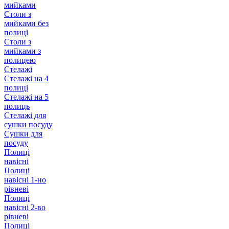
мийками
Столи з
мийками без
полиці
Столи з
мийками з
полицею
Стелажі
Стелажі на 4
полиці
Стелажі на 5
полиць
Стелажі для
сушки посуду
Сушки для
посуду
Полиці
навісні
Полиці
навісні 1-но
рівневі
Полиці
навісні 2-во
рівневі
Полиці