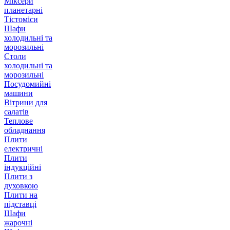
Міксери
планетарні
Тістоміси
Шафи
холодильні та
морозильні
Столи
холодильні та
морозильні
Посудомийні
машини
Вітрини для
салатів
Теплове
обладнання
Плити
електричні
Плити
індукційні
Плити з
духовкою
Плити на
підставці
Шафи
жарочні