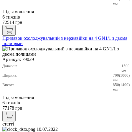
мм
Під замовлення
6 тижнів
72514
грн.
Прилавок охолоджувальний з нержавійки на 4 GN1/1 з двома
полицями
Артикул:
79029
Довжина:
1500
мм
Ширина:
700(1000)
мм
Висота:
850(1400)
мм
Під замовлення
6 тижнів
77178
грн.
статті
10.07.2022