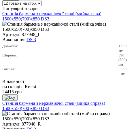
Популярні товари
Станція бармена з нержавіючої сталі (мийка зліва)
1500х550(700)х850 DS3
Артикул:
877948_L
Виконання:
DS 3
Довжина:
1500
мм
Ширина:
590
(700)
мм
Висота:
850
мм
В наявності
на складі в Києві
24415
грн.
Станція бармена з нержавіючої сталі (мийка справа)
1500х550(700)х850 DS3
Артикул:
877948_R