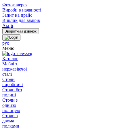
Фотогалерея
Вироби в наявності
Запит на прайс
Виклик для замірів
Акції
рус
Меню
Каталог
Меблі з
нержавіючої
сталі
Столи
виробничі
Столи без
полиці
Столи з
однією
полицею
Столи з
двома
полками