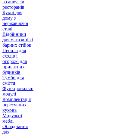
в санвузли
ресторанів
Кухні для
дому з
нержавіючої
сталі
Відбійники
для магазинів і
барних стійок
Перила для
сходів і
огорожі для
приватних
будинків
Тумби для
сміття
Функціональні
модулі
Комплектація
пересувних
кухонь
Модульні
меблі
Обладнання
для