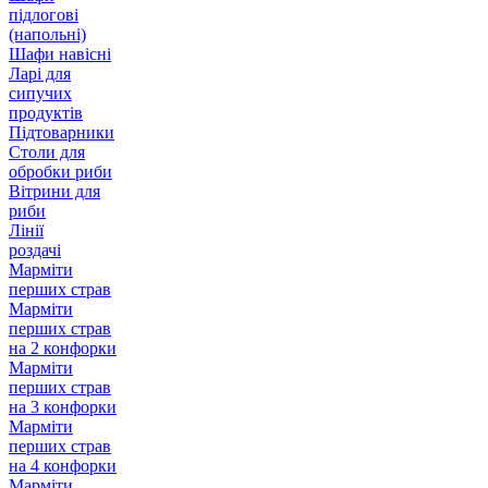
підлогові
(напольні)
Шафи навісні
Ларі для
сипучих
продуктів
Підтоварники
Столи для
обробки риби
Вітрини для
риби
Лінії
роздачі
Марміти
перших страв
Марміти
перших страв
на 2 конфорки
Марміти
перших страв
на 3 конфорки
Марміти
перших страв
на 4 конфорки
Марміти