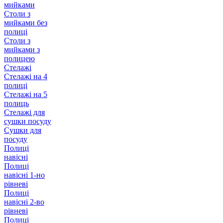
мийками
Столи з
мийками без
полиці
Столи з
мийками з
полицею
Стелажі
Стелажі на 4
полиці
Стелажі на 5
полиць
Стелажі для
сушки посуду
Сушки для
посуду
Полиці
навісні
Полиці
навісні 1-но
рівневі
Полиці
навісні 2-во
рівневі
Полиці