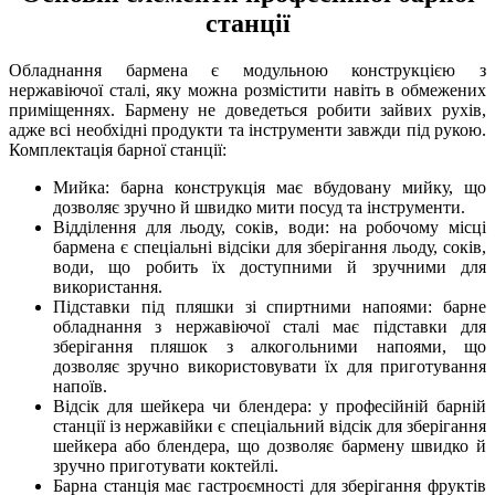
станції
Обладнання бармена є модульною конструкцією з
нержавіючої сталі, яку можна розмістити навіть в обмежених
приміщеннях. Бармену не доведеться робити зайвих рухів,
адже всі необхідні продукти та інструменти завжди під рукою.
Комплектація барної станції:
Мийка: барна конструкція має вбудовану мийку, що
дозволяє зручно й швидко мити посуд та інструменти.
Відділення для льоду, соків, води: на робочому місці
бармена є спеціальні відсіки для зберігання льоду, соків,
води, що робить їх доступними й зручними для
використання.
Підставки під пляшки зі спиртними напоями: барне
обладнання з нержавіючої сталі має підставки для
зберігання пляшок з алкогольними напоями, що
дозволяє зручно використовувати їх для приготування
напоїв.
Відсік для шейкера чи блендера: у професійній барній
станції із нержавійки є спеціальний відсік для зберігання
шейкера або блендера, що дозволяє бармену швидко й
зручно приготувати коктейлі.
Барна станція має гастроємності для зберігання фруктів