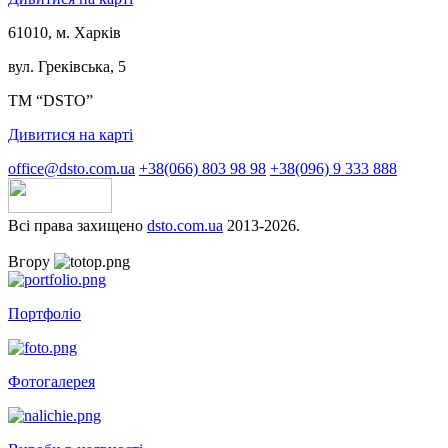
61010, м. Харків
вул. Греківська, 5
ТМ “DSTO”
Дивитися на карті
office@dsto.com.ua
+38(066) 803 98 98
+38(096) 9 333 888
Всі права захищено
dsto.com.ua
2013-2026.
Вгору
Портфоліо
Фотогалерея