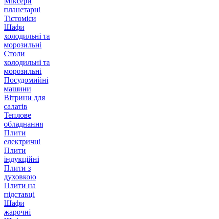
Міксери
планетарні
Тістоміси
Шафи
холодильні та
морозильні
Столи
холодильні та
морозильні
Посудомийні
машини
Вітрини для
салатів
Теплове
обладнання
Плити
електричні
Плити
індукційні
Плити з
духовкою
Плити на
підставці
Шафи
жарочні