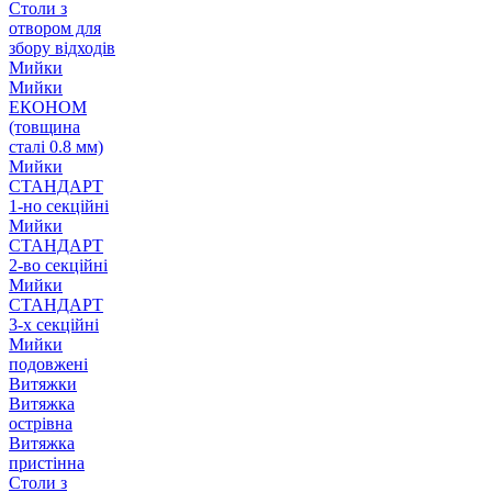
Столи з
отвором для
збору відходів
Мийки
Мийки
ЕКОНОМ
(товщина
сталі 0.8 мм)
Мийки
СТАНДАРТ
1-но секційні
Мийки
СТАНДАРТ
2-во секційні
Мийки
СТАНДАРТ
3-х секційні
Мийки
подовжені
Витяжки
Витяжка
острівна
Витяжка
пристінна
Столи з