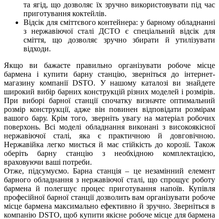
та ягід, що дозволяє їх зручно використовувати під час
приготування коктейлів.
Відсік для сміттєвого контейнера: у барному обладнанні
з нержавіючої сталі ДСТО є спеціальний відсік для
сміття, що дозволяє зручно збирати й утилізувати
відходи.
Якщо ви бажаєте правильно організувати робоче місце
бармена і купити барну станцію, зверніться до інтернет-
магазину компанії DSTO. У нашому каталозі ви знайдете
широкий вибір барних конструкцій різних моделей і розмірів.
При виборі барної станції спочатку визначте оптимальний
розмір конструкції, адже він повинен відповідати розмірам
вашого бару. Крім того, зверніть увагу на матеріал робочих
поверхонь. Всі моделі обладнання виконані з високоякісної
нержавіючої сталі, яка є практичною й довговічною.
Нержавійка легко миється й має стійкість до корозії. Також
оберіть барну станцію з необхідною комплектацією,
враховуючи ваші потреби.
Отже, підсумуємо. Барна станція – це незамінний елемент
барного обладнання з нержавіючої сталі, що спрощує роботу
бармена й полегшує процес приготування напоїв. Купівля
професійної барної станції дозволить вам організувати робоче
місце бармена максимально ефективно й зручно. Зверніться в
компанію DSTO, щоб купити якісне робоче місце для бармена