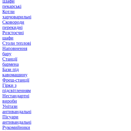
Шафи
пекарські
Котли
харчоварильні
Сковороди
перекидні
Розстоєчні
шафи
Столи теплові
Наповнення
бару
Станції
бармена
Бази під
кавомашину
Фреш-станції
Гірки з
підсвітленням
Нестандартні
вироби
Унітази
антивандальні
Пісуари
антивандальні
Рукомийники