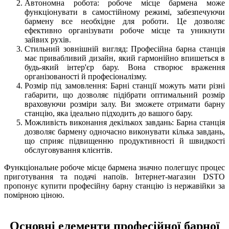
Автономна робота: робоче місце бармена може
функціонувати в самостійному режимі, забезпечуючи
бармену все необхідне для роботи. Це дозволяє
ефективно організувати робоче місце та уникнути
зайвих рухів.
Стильний зовнішній вигляд: Професійна барна станція
має привабливий дизайн, який гармонійно впишеться в
будь-який інтер'єр бару. Вона створює враження
організованості й професіоналізму.
Розмір під замовлення: Барні станції можуть мати різні
габарити, що дозволяє підібрати оптимальний розмір
враховуючи розміри залу. Ви зможете отримати барну
станцію, яка ідеально підходить до вашого бару.
Можливість виконання декількох завдань: Барна станція
дозволяє бармену одночасно виконувати кілька завдань,
що сприяє підвищенню продуктивності й швидкості
обслуговування клієнтів.
Функціональне робоче місце бармена значно полегшує процес
приготування та подачі напоїв. Інтернет-магазин DSTO
пропонує купити професійну барну станцію із нержавійки за
помірною ціною.
Основні елементи професійної барної