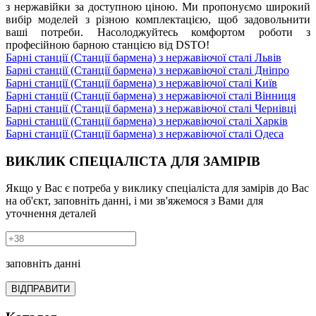
з нержавійки за доступною ціною. Ми пропонуємо широкий
вибір моделей з різною комплектацією, щоб задовольнити
ваші потреби. Насолоджуйтесь комфортом роботи з
професійною барною станцією від DSTO!
Барні станції (Станції бармена) з нержавіючої сталі Львів
Барні станції (Станції бармена) з нержавіючої сталі Дніпро
Барні станції (Станції бармена) з нержавіючої сталі Київ
Барні станції (Станції бармена) з нержавіючої сталі Вінниця
Барні станції (Станції бармена) з нержавіючої сталі Чернівці
Барні станції (Станції бармена) з нержавіючої сталі Харків
Барні станції (Станції бармена) з нержавіючої сталі Одеса
ВИКЛИК СПЕЦІАЛІСТА ДЛЯ ЗАМІРІВ
Якщо у Вас є потреба у виклику спеціаліста для замірів до Вас
на об'єкт, заповніть данні, і ми зв'яжемося з Вами для
уточнення деталей
заповніть данні
ВІДПРАВИТИ