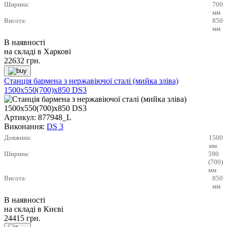
Ширина:
700
мм
Висота:
850
мм
В наявності
на складі в Харкові
22632
грн.
Станція бармена з нержавіючої сталі (мийка зліва)
1500х550(700)х850 DS3
Артикул:
877948_L
Виконання:
DS 3
Довжина:
1500
мм
Ширина:
590
(700)
мм
Висота:
850
мм
В наявності
на складі в Києві
24415
грн.