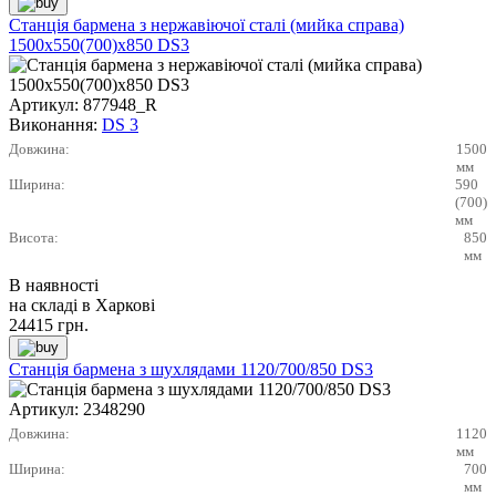
Станція бармена з нержавіючої сталі (мийка справа)
1500х550(700)х850 DS3
Артикул:
877948_R
Виконання:
DS 3
Довжина:
1500
мм
Ширина:
590
(700)
мм
Висота:
850
мм
В наявності
на складі в Харкові
24415
грн.
Станція бармена з шухлядами 1120/700/850 DS3
Артикул:
2348290
Довжина:
1120
мм
Ширина:
700
мм