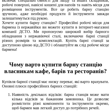
включає спеціальні ємності для льоду та інших складників,
робочі поверхні, навісні кишені для напоїв та навіть місця для
розміщення інструментів. Все це робить барну станцію
зручною, адже необхідні продукти й інструменти завжди
залишатимуться під рукою.
Хочете купити барну станцію? Професійні робочі місця для
бармена із нержавійки ви можете купити в інтернет-магазині
компанії ДСТО. Ми пропонуємо широкий вибір барного
обладнання з нержавіючої сталі, включаючи барні станції
різних розмірів та комплектацій. Купіть барні станції за
доступною ціною від ДСТО і облаштуйте як слід робоче місце
бармена!
Чому варто купити барну станцію
власникам кафе, барів та ресторанів?
Купівля барної станції має низку переваг, які варто врахувати.
Оновні плюси професійних барних станцій:
Наявність декількох відсіків: барна станція може мати
кілька відсіків за бажанням замовника. Це дозволяє
розмістити різні компоненти та інструменти окремо,
щоб бармен мав легкий доступ до потрібних речей.