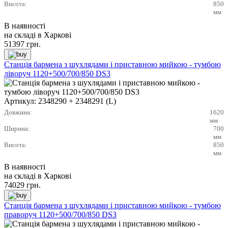
Висота:
850
мм
В наявності
на складі в Харкові
51397
грн.
Станція бармена з шухлядами і приставною мийкою - тумбою
ліворуч 1120+500/700/850 DS3
Артикул:
2348290 + 2348291 (L)
Довжина:
1620
мм
Ширина:
700
мм
Висота:
850
мм
В наявності
на складі в Харкові
74029
грн.
Станція бармена з шухлядами і приставною мийкою - тумбою
праворуч 1120+500/700/850 DS3