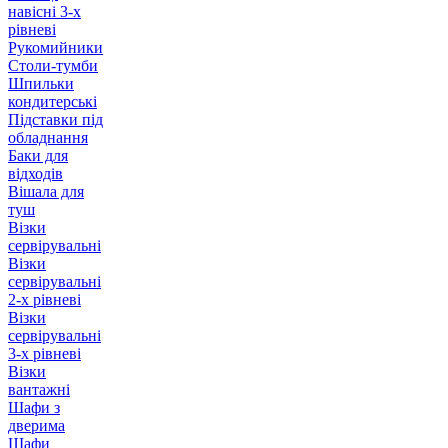
навісні 3-х
рівневі
Рукомийники
Столи-тумби
Шпильки
кондитерські
Підставки під
обладнання
Баки для
відходів
Вішала для
туш
Візки
сервірувальні
Візки
сервірувальні
2-х рівневі
Візки
сервірувальні
3-х рівневі
Візки
вантажні
Шафи з
дверима
Шафи