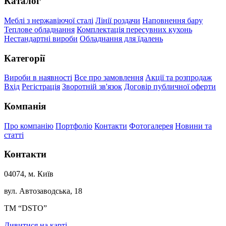
Каталог
Меблі з нержавіючої сталі
Лінії роздачи
Наповнення бару
Теплове обладнання
Комплектація пересувних кухонь
Нестандартні вироби
Обладнання для їдалень
Категорії
Вироби в наявності
Все про замовлення
Акції та розпродаж
Вхід
Регістрація
Зворотній зв'язок
Договір публичної оферти
Компанія
Про компанію
Портфоліо
Контакти
Фотогалерея
Новини та
статті
Контакти
04074, м. Київ
вул. Автозаводська, 18
ТМ “DSTO”
Дивитися на карті