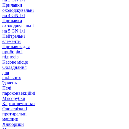
Прилавки
охолоджувальні
на 4 GN 1/1
Прилавки
охолоджувальні
на 5 GN 1/1
Нейтральні
елементи
Прилавок для
приборів і
підносів
Касове місце
Обладнання
для
шкільних
їдалень
Печі
пароконвекційні
М'ясорубки
Картоплечистки
Овочерізки і
протиральні
машини
Хліборізки