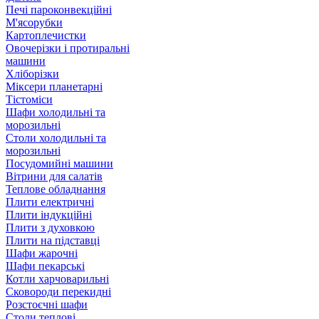
Печі пароконвекційні
М'ясорубки
Картоплечистки
Овочерізки і протиральні
машини
Хліборізки
Міксери планетарні
Тістоміси
Шафи холодильні та
морозильні
Столи холодильні та
морозильні
Посудомийні машини
Вітрини для салатів
Теплове обладнання
Плити електричні
Плити індукційні
Плити з духовкою
Плити на підставці
Шафи жарочні
Шафи пекарські
Котли харчоварильні
Сковороди перекидні
Розстоєчні шафи
Столи теплові