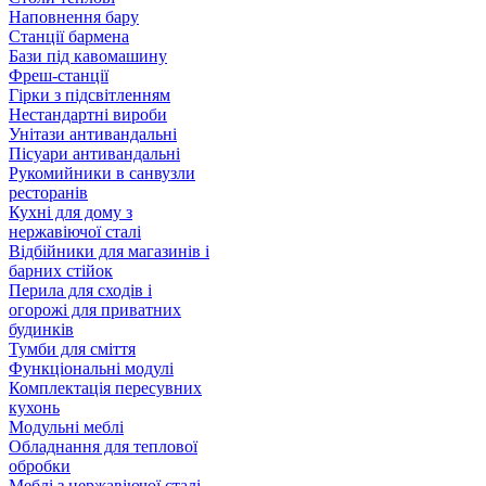
Наповнення бару
Станції бармена
Бази під кавомашину
Фреш-станції
Гірки з підсвітленням
Нестандартні вироби
Унітази антивандальні
Пісуари антивандальні
Рукомийники в санвузли
ресторанів
Кухні для дому з
нержавіючої сталі
Відбійники для магазинів і
барних стійок
Перила для сходів і
огорожі для приватних
будинків
Тумби для сміття
Функціональні модулі
Комплектація пересувних
кухонь
Модульні меблі
Обладнання для теплової
обробки
Меблі з нержавіючої сталі