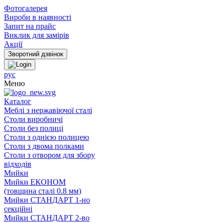
Фотогалерея
Вироби в наявності
Запит на прайс
Виклик для замірів
Акції
рус
Меню
Каталог
Меблі з нержавіючої сталі
Столи виробничі
Столи без полиці
Столи з однією полицею
Столи з двома полками
Столи з отвором для збору
відходів
Мийки
Мийки ЕКОНОМ
(товщина сталі 0.8 мм)
Мийки СТАНДАРТ 1-но
секційні
Мийки СТАНДАРТ 2-во