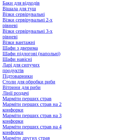
Баки для відходів
Вішала для туш
Візки сервірувальні
Візки сервірувальні 2-х
рівневі
Візки сервірувальні 3-х
рівневі
Візки вантажні
Шафи з дверима
Шафи підлогові (напольні)
Шафи навісні
Ларі для сипучих
продуктів
Підтоварники
Столи для обробки риби
Вітрини для риби
Лінії роздачі
Марміти перших страв
Марміти перших страв на 2
конфорки
Марміти перших страв на 3
конфорки
Марміти перших страв на 4
конфорки
Марміти других страв