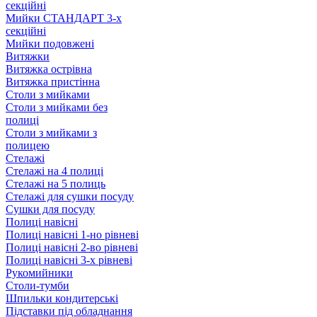
секційні
Мийки СТАНДАРТ 3-х
секційні
Мийки подовжені
Витяжки
Витяжка острівна
Витяжка пристінна
Столи з мийками
Столи з мийками без
полиці
Столи з мийками з
полицею
Стелажі
Стелажі на 4 полиці
Стелажі на 5 полиць
Стелажі для сушки посуду
Сушки для посуду
Полиці навісні
Полиці навісні 1-но рівневі
Полиці навісні 2-во рівневі
Полиці навісні 3-х рівневі
Рукомийники
Столи-тумби
Шпильки кондитерські
Підставки під обладнання