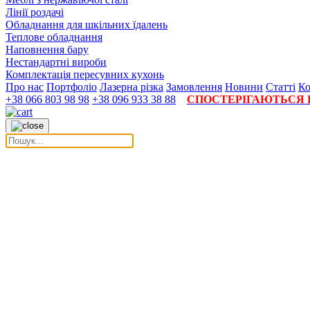
Лінії роздачі
Обладнання для шкільних їдалень
Теплове обладнання
Наповнення бару
Нестандартні вироби
Комплектація пересувних кухонь
Про нас
Портфоліо
Лазерна різка
Замовлення
Новини
Статті
Ко
+38 066 803 98 98
+38 096 933 38 88
СПОСТЕРІГАЮТЬСЯ П