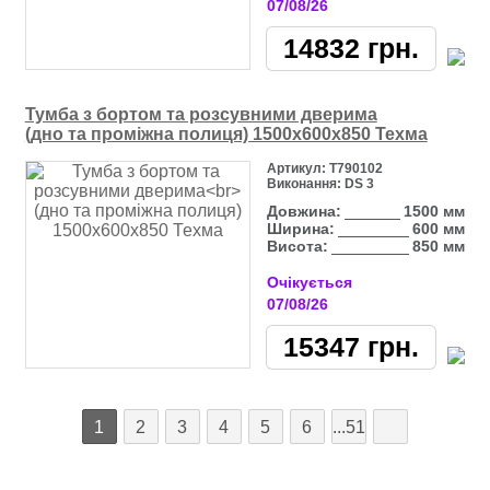
07/08/26
14832
грн.
Тумба з бортом та розсувними дверима
(дно та проміжна полиця) 1500х600х850 Техма
Артикул:
Т790102
Виконання:
DS 3
Довжина:
1500 мм
Ширина:
600 мм
Висота:
850 мм
Очікується
07/08/26
15347
грн.
1
2
3
4
5
6
...51