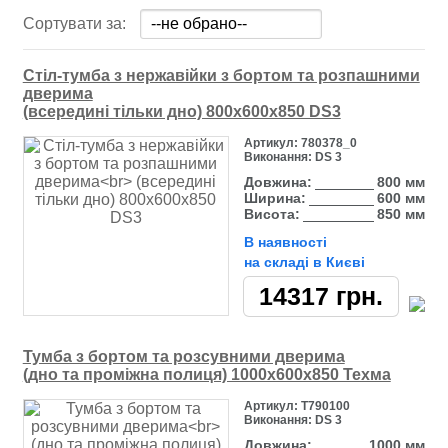
Сортувати за:
Стіл-тумба з нержавійки з бортом та розпашними
дверима
(всередині тільки дно) 800х600х850 DS3
Артикул:
780378_0
Виконання:
DS 3
Довжина:
800 мм
Ширина:
600 мм
Висота:
850 мм
В наявності
на складі в Києві
14317
грн.
Тумба з бортом та розсувними дверима
(дно та проміжна полиця) 1000х600х850 Техма
Артикул:
Т790100
Виконання:
DS 3
Довжина:
1000 мм