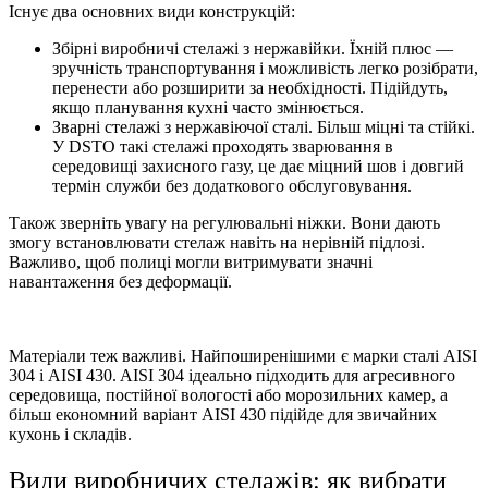
Існує два основних види конструкцій:
Збірні виробничі стелажі з нержавійки. Їхній плюс —
зручність транспортування і можливість легко розібрати,
перенести або розширити за необхідності. Підійдуть,
якщо планування кухні часто змінюється.
Зварні стелажі з нержавіючої сталі. Більш міцні та стійкі.
У DSTO такі стелажі проходять зварювання в
середовищі захисного газу, це дає міцний шов і довгий
термін служби без додаткового обслуговування.
Також зверніть увагу на регулювальні ніжки. Вони дають
змогу встановлювати стелаж навіть на нерівній підлозі.
Важливо, щоб полиці могли витримувати значні
навантаження без деформації.
Матеріали теж важливі. Найпоширенішими є марки сталі AISI
304 і AISI 430. AISI 304 ідеально підходить для агресивного
середовища, постійної вологості або морозильних камер, а
більш економний варіант AISI 430 підійде для звичайних
кухонь і складів.
Види виробничих стелажів: як вибрати