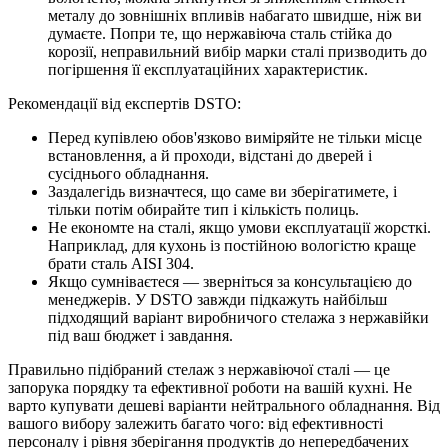
металу до зовнішніх впливів набагато швидше, ніж ви
думаєте. Попри те, що нержавіюча сталь стійка до
корозії, неправильний вибір марки сталі призводить до
погіршення її експлуатаційних характеристик.
Рекомендації від експертів DSTO:
Перед купівлею обов'язково виміряйте не тільки місце
встановлення, а й проходи, відстані до дверей і
сусіднього обладнання.
Заздалегідь визначтеся, що саме ви зберігатимете, і
тільки потім обирайте тип і кількість полиць.
Не економте на сталі, якщо умови експлуатації жорсткі.
Наприклад, для кухонь із постійною вологістю краще
брати сталь AISI 304.
Якщо сумніваєтеся — зверніться за консультацією до
менеджерів. У DSTO завжди підкажуть найбільш
підходящий варіант виробничого стелажа з нержавійки
під ваш бюджет і завдання.
Правильно підібраний стелаж з нержавіючої сталі — це
запорука порядку та ефективної роботи на вашій кухні. Не
варто купувати дешеві варіанти нейтрального обладнання. Від
вашого вибору залежить багато чого: від ефективності
персоналу і рівня зберігання продуктів до непередбачених