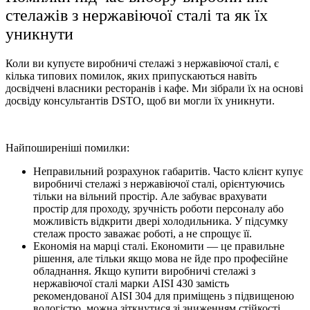
стелажів з нержавіючої сталі та як їх
уникнути
Коли ви купуєте виробничі стелажі з нержавіючої сталі, є
кілька типових помилок, яких припускаються навіть
досвідчені власники ресторанів і кафе. Ми зібрали їх на основі
досвіду консультантів DSTO, щоб ви могли їх уникнути.
Найпоширеніші помилки:
Неправильний розрахунок габаритів. Часто клієнт купує
виробничі стелажі з нержавіючої сталі, орієнтуючись
тільки на вільний простір. Але забуває врахувати
простір для проходу, зручність роботи персоналу або
можливість відкрити двері холодильника. У підсумку
стелаж просто заважає роботі, а не спрощує її.
Економія на марці сталі. Економити — це правильне
рішення, але тільки якщо мова не йде про професійне
обладнання. Якщо купити виробничі стелажі з
нержавіючої сталі марки AISI 430 замість
рекомендованої AISI 304 для приміщень з підвищеною
вологістю, можна зіткнутися зі зниженням стійкості