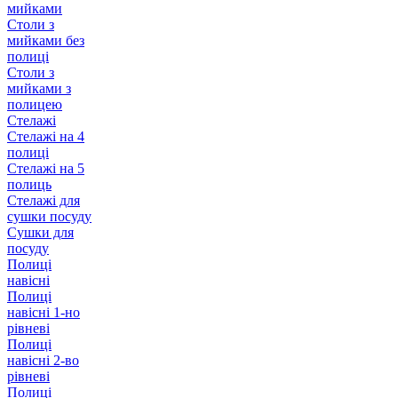
мийками
Столи з
мийками без
полиці
Столи з
мийками з
полицею
Стелажі
Стелажі на 4
полиці
Стелажі на 5
полиць
Стелажі для
сушки посуду
Сушки для
посуду
Полиці
навісні
Полиці
навісні 1-но
рівневі
Полиці
навісні 2-во
рівневі
Полиці