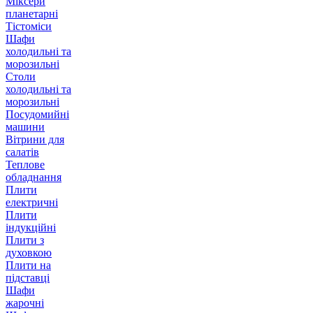
Міксери
планетарні
Тістоміси
Шафи
холодильні та
морозильні
Столи
холодильні та
морозильні
Посудомийні
машини
Вітрини для
салатів
Теплове
обладнання
Плити
електричні
Плити
індукційні
Плити з
духовкою
Плити на
підставці
Шафи
жарочні