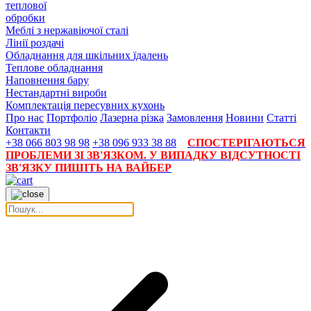
теплової
обробки
Меблі з нержавіючої сталі
Лінії роздачі
Обладнання для шкільних їдалень
Теплове обладнання
Наповнення бару
Нестандартні вироби
Комплектація пересувних кухонь
Про нас
Портфоліо
Лазерна різка
Замовлення
Новини
Статті
Контакти
+38 066 803 98 98
+38 096 933 38 88
СПОСТЕРІГАЮТЬСЯ
ПРОБЛЕМИ ЗІ ЗВ'ЯЗКОМ. У ВИПАДКУ ВІДСУТНОСТІ
ЗВ'ЯЗКУ ПИШІТЬ НА ВАЙБЕР