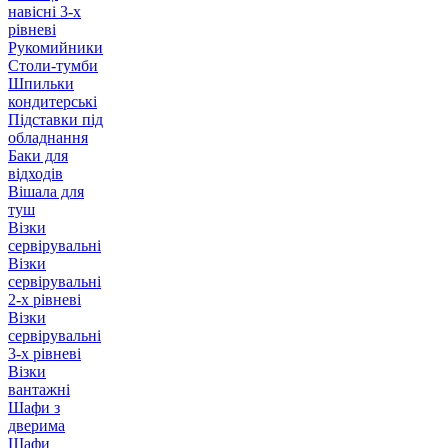
навісні 3-х
рівневі
Рукомийники
Столи-тумби
Шпильки
кондитерські
Підставки під
обладнання
Баки для
відходів
Вішала для
туш
Візки
сервірувальні
Візки
сервірувальні
2-х рівневі
Візки
сервірувальні
3-х рівневі
Візки
вантажні
Шафи з
дверима
Шафи