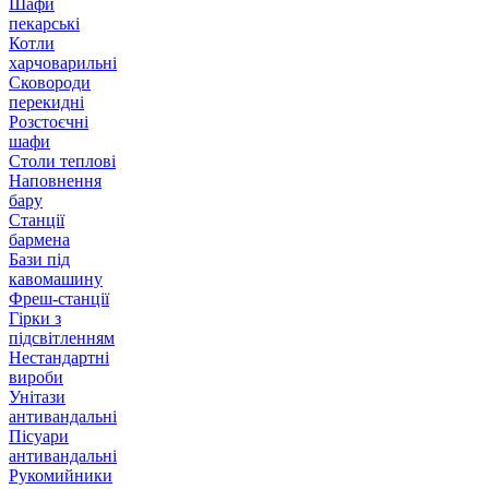
Шафи
пекарські
Котли
харчоварильні
Сковороди
перекидні
Розстоєчні
шафи
Столи теплові
Наповнення
бару
Станції
бармена
Бази під
кавомашину
Фреш-станції
Гірки з
підсвітленням
Нестандартні
вироби
Унітази
антивандальні
Пісуари
антивандальні
Рукомийники