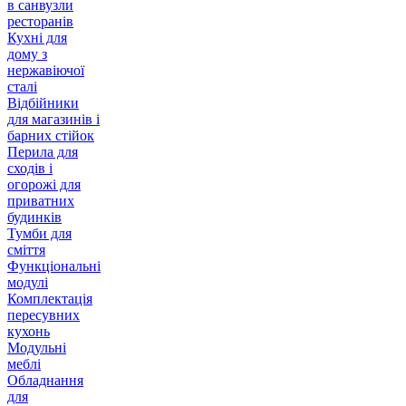
в санвузли
ресторанів
Кухні для
дому з
нержавіючої
сталі
Відбійники
для магазинів і
барних стійок
Перила для
сходів і
огорожі для
приватних
будинків
Тумби для
сміття
Функціональні
модулі
Комплектація
пересувних
кухонь
Модульні
меблі
Обладнання
для