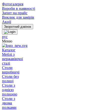
Фотогалерея
Вироби в наявності
Запит на прайс
Виклик для замірів
Акції
рус
Меню
Каталог
Меблі з
нержавіючої
сталі
Столи
виробничі
Столи без
полиці
Столи з
однією
полицею
Столи з
двома
полками