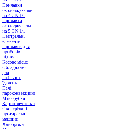
Прилавки
охолоджувальні
на 4 GN 1/1
Прилавки
охолоджувальні
на 5 GN 1/1
Нейтральні
елементи
Прилавок для
приборів і
підносів
Касове місце
Обладнання
для
шкільних
їдалень
Печі
пароконвекційні
М'ясорубки
Картоплечистки
Овочерізки і
протиральні
машини
Хліборізки