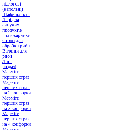
підлогові
(напольні)
Шафи навісні
Ларі для
сипучих
продуктів
Підтоварники
Столи для
обробки риби
Вітрини для
риби
Лінії
роздачі
Марміти
перших страв
Марміти
перших страв
на 2 конфорки
Марміти
перших страв
на 3 конфорки
Марміти
перших страв
на 4 конфорки
Марміти