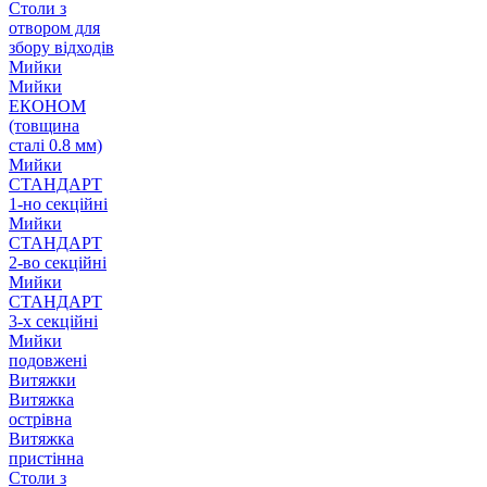
Столи з
отвором для
збору відходів
Мийки
Мийки
ЕКОНОМ
(товщина
сталі 0.8 мм)
Мийки
СТАНДАРТ
1-но секційні
Мийки
СТАНДАРТ
2-во секційні
Мийки
СТАНДАРТ
3-х секційні
Мийки
подовжені
Витяжки
Витяжка
острівна
Витяжка
пристінна
Столи з