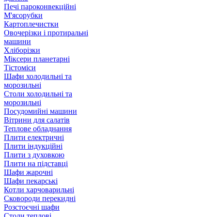
Печі пароконвекційні
М'ясорубки
Картоплечистки
Овочерізки і протиральні
машини
Хліборізки
Міксери планетарні
Тістоміси
Шафи холодильні та
морозильні
Столи холодильні та
морозильні
Посудомийні машини
Вітрини для салатів
Теплове обладнання
Плити електричні
Плити індукційні
Плити з духовкою
Плити на підставці
Шафи жарочні
Шафи пекарські
Котли харчоварильні
Сковороди перекидні
Розстоєчні шафи
Столи теплові