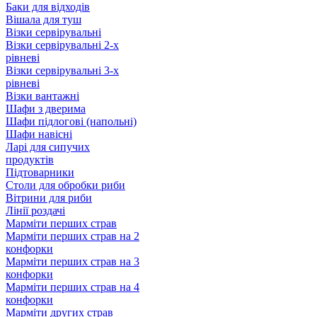
Баки для відходів
Вішала для туш
Візки сервірувальні
Візки сервірувальні 2-х
рівневі
Візки сервірувальні 3-х
рівневі
Візки вантажні
Шафи з дверима
Шафи підлогові (напольні)
Шафи навісні
Ларі для сипучих
продуктів
Підтоварники
Столи для обробки риби
Вітрини для риби
Лінії роздачі
Марміти перших страв
Марміти перших страв на 2
конфорки
Марміти перших страв на 3
конфорки
Марміти перших страв на 4
конфорки
Марміти других страв