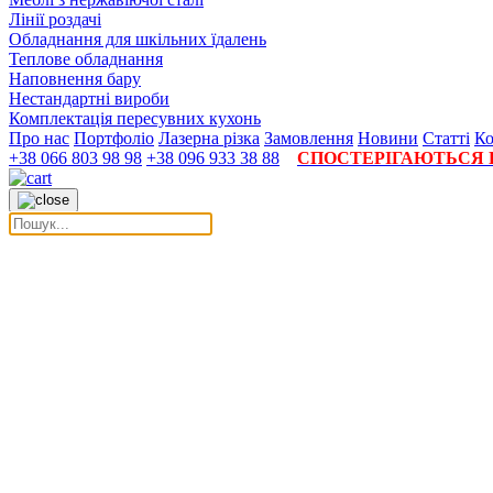
Лінії роздачі
Обладнання для шкільних їдалень
Теплове обладнання
Наповнення бару
Нестандартні вироби
Комплектація пересувних кухонь
Про нас
Портфоліо
Лазерна різка
Замовлення
Новини
Статті
Ко
+38 066 803 98 98
+38 096 933 38 88
СПОСТЕРІГАЮТЬСЯ П