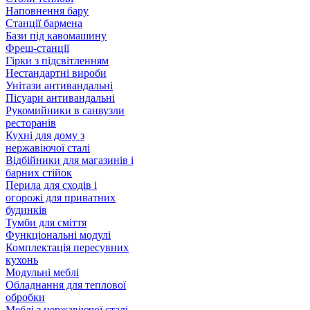
Наповнення бару
Станції бармена
Бази під кавомашину
Фреш-станції
Гірки з підсвітленням
Нестандартні вироби
Унітази антивандальні
Пісуари антивандальні
Рукомийники в санвузли
ресторанів
Кухні для дому з
нержавіючої сталі
Відбійники для магазинів і
барних стійок
Перила для сходів і
огорожі для приватних
будинків
Тумби для сміття
Функціональні модулі
Комплектація пересувних
кухонь
Модульні меблі
Обладнання для теплової
обробки
Меблі з нержавіючої сталі