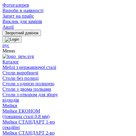
Фотогалерея
Вироби в наявності
Запит на прайс
Виклик для замірів
Акції
рус
Меню
Каталог
Меблі з нержавіючої сталі
Столи виробничі
Столи без полиці
Столи з однією полицею
Столи з двома полками
Столи з отвором для збору
відходів
Мийки
Мийки ЕКОНОМ
(товщина сталі 0.8 мм)
Мийки СТАНДАРТ 1-но
секційні
Мийки СТАНДАРТ 2-во