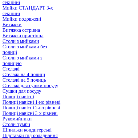
секційні
Мийки СТАНДАРТ 3-х
секційні
Мийки подовжені
Витяжки
Витяжка острівна
Витяжка пристінна
Столи з мийками
Столи з мийками без
полиці
Столи з мийками з
полицею
Стелажі
Стелажі на 4 полиці
Стелажі на 5 полиць
Стелажі для сушки посуду
Сушки для посуду
Полиці навісні
Полиці навісні 1-но рівневі
Полиці навісні 2-во рівневі
Полиці навісні 3-х рівневі
Рукомийники
Столи-тумби
Шпильки кондитерські
Підставки під обладнання