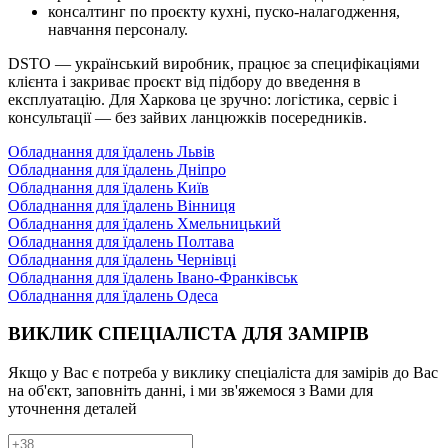
консалтинг по проєкту кухні, пуско-налагодження,
навчання персоналу.
DSTO — український виробник, працює за специфікаціями
клієнта і закриває проєкт від підбору до введення в
експлуатацію. Для Харкова це зручно: логістика, сервіс і
консультації — без зайвих ланцюжків посередників.
Обладнання для їдалень Львів
Обладнання для їдалень Дніпро
Обладнання для їдалень Київ
Обладнання для їдалень Вінниця
Обладнання для їдалень Хмельницький
Обладнання для їдалень Полтава
Обладнання для їдалень Чернівці
Обладнання для їдалень Івано-Франківськ
Обладнання для їдалень Одеса
ВИКЛИК СПЕЦІАЛІСТА ДЛЯ ЗАМІРІВ
Якщо у Вас є потреба у виклику спеціаліста для замірів до Вас
на об'єкт, заповніть данні, і ми зв'яжемося з Вами для
уточнення деталей