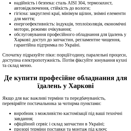
надійність і безпека: сталь AISI 304, термозахист,
автовідключення, стійкість до вологи;
гігієна: закруглені краї, мінімум щілин, знімні елементи
для миття;
енергоефективність: індукція, теплоізоляція, економічні
мотори, режими очікування;
обслуговування професійного обладнання для їдалень у
Харкові: доступ до запчастин, регламентне чищення,
гарантійна підтримка по Україні.
Спочатку підрахуйте піки: порції/годину, паралельні процеси,
доступна електропотужність. Потім фіксуйте зонування кухні
та склад меню.
Де купити професійне обладнання для
їдалень у Харкові
Якщо для вас важливі терміни та передбачуваність,
перевіряйте постачальника за чотирма пунктами:
виробник з можливістю кастомізації під ваші технічні
завдання;
офіційний сервіс і склад запчастин в Україні;
прозорі терміни поставки та монтаж під ключ;