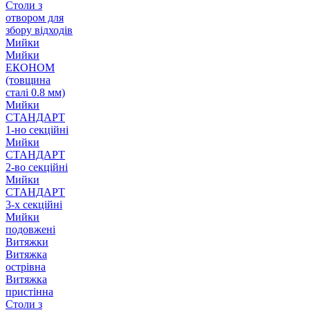
Столи з
отвором для
збору відходів
Мийки
Мийки
ЕКОНОМ
(товщина
сталі 0.8 мм)
Мийки
СТАНДАРТ
1-но секційні
Мийки
СТАНДАРТ
2-во секційні
Мийки
СТАНДАРТ
3-х секційні
Мийки
подовжені
Витяжки
Витяжка
острівна
Витяжка
пристінна
Столи з