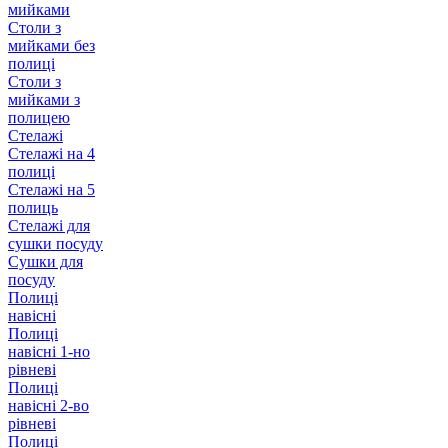
мийками
Столи з
мийками без
полиці
Столи з
мийками з
полицею
Стелажі
Стелажі на 4
полиці
Стелажі на 5
полиць
Стелажі для
сушки посуду
Сушки для
посуду
Полиці
навісні
Полиці
навісні 1-но
рівневі
Полиці
навісні 2-во
рівневі
Полиці