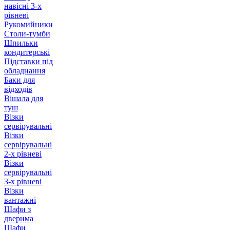
навісні 3-х
рівневі
Рукомийники
Столи-тумби
Шпильки
кондитерські
Підставки під
обладнання
Баки для
відходів
Вішала для
туш
Візки
сервірувальні
Візки
сервірувальні
2-х рівневі
Візки
сервірувальні
3-х рівневі
Візки
вантажні
Шафи з
дверима
Шафи