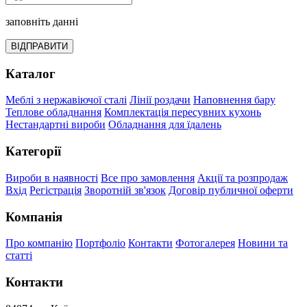
заповніть данні
ВІДПРАВИТИ
Каталог
Меблі з нержавіючої сталі
Лінії роздачи
Наповнення бару
Теплове обладнання
Комплектація пересувних кухонь
Нестандартні вироби
Обладнання для їдалень
Категорії
Вироби в наявності
Все про замовлення
Акції та розпродаж
Вхід
Регістрація
Зворотній зв'язок
Договір публичної оферти
Компанія
Про компанію
Портфоліо
Контакти
Фотогалерея
Новини та
статті
Контакти