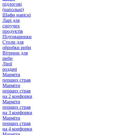
підлогові
(напольні)
Шафи навісні
Ларі для
сипучих
продуктів
Підтоварники
Столи для
обробки риби
Вітрини для
риби
Лінії
роздачі
Марміти
перших страв
Марміти
перших страв
на 2 конфорки
Марміти
перших страв
на 3 конфорки
Марміти
перших страв
на 4 конфорки
Марміти