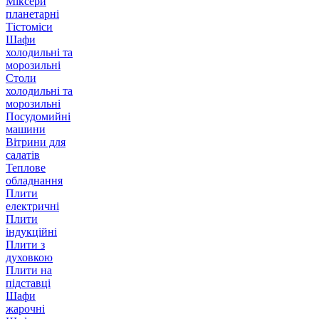
Міксери
планетарні
Тістоміси
Шафи
холодильні та
морозильні
Столи
холодильні та
морозильні
Посудомийні
машини
Вітрини для
салатів
Теплове
обладнання
Плити
електричні
Плити
індукційні
Плити з
духовкою
Плити на
підставці
Шафи
жарочні