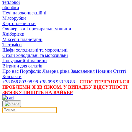
теплової
обробки
Печі пароконвекційні
М'ясорубки
Картоплечистки
Овочерізки і протиральні машини
Хліборізки
Міксери планетарні
Тістоміси
Шафи холодильні та морозильні
Столи холодильні та морозильні
Посудомийні машини
Вітрини для салатів
Про нас
Портфоліо
Лазерна різка
Замовлення
Новини
Статті
Контакти
+38 066 803 98 98
+38 096 933 38 88
СПОСТЕРІГАЮТЬСЯ
ПРОБЛЕМИ ЗІ ЗВ'ЯЗКОМ. У ВИПАДКУ ВІДСУТНОСТІ
ЗВ'ЯЗКУ ПИШІТЬ НА ВАЙБЕР