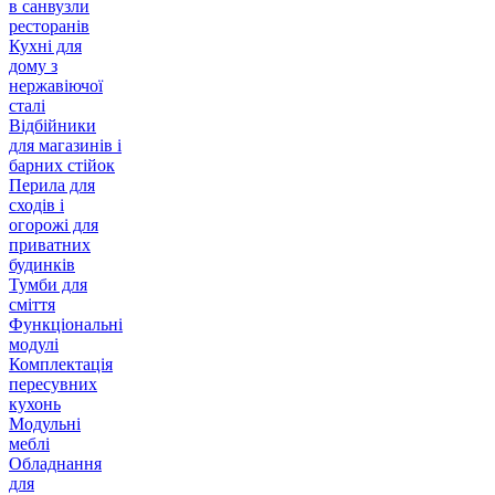
в санвузли
ресторанів
Кухні для
дому з
нержавіючої
сталі
Відбійники
для магазинів і
барних стійок
Перила для
сходів і
огорожі для
приватних
будинків
Тумби для
сміття
Функціональні
модулі
Комплектація
пересувних
кухонь
Модульні
меблі
Обладнання
для