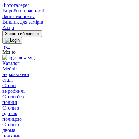
Фотогалерея
Вироби в наявності
Запит на прайс
Виклик для замірів
Акції
рус
Меню
Каталог
Меблі з
нержавіючої
сталі
Столи
виробничі
Столи без
полиці
Столи з
однією
полицею
Столи з
двома
полками