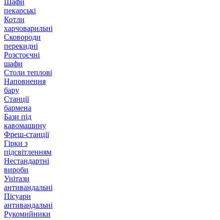
Шафи
пекарські
Котли
харчоварильні
Сковороди
перекидні
Розстоєчні
шафи
Столи теплові
Наповнення
бару
Станції
бармена
Бази під
кавомашину
Фреш-станції
Гірки з
підсвітленням
Нестандартні
вироби
Унітази
антивандальні
Пісуари
антивандальні
Рукомийники