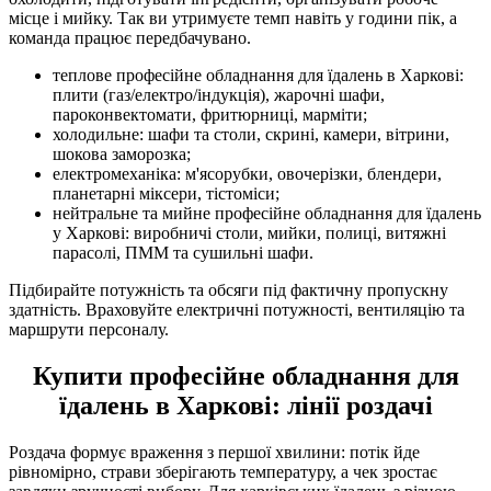
місце і мийку. Так ви утримуєте темп навіть у години пік, а
команда працює передбачувано.
теплове професійне обладнання для їдалень в Харкові:
плити (газ/електро/індукція), жарочні шафи,
пароконвектомати, фритюрниці, марміти;
холодильне: шафи та столи, скрині, камери, вітрини,
шокова заморозка;
електромеханіка: м'ясорубки, овочерізки, блендери,
планетарні міксери, тістоміси;
нейтральне та мийне професійне обладнання для їдалень
у Харкові: виробничі столи, мийки, полиці, витяжні
парасолі, ПММ та сушильні шафи.
Підбирайте потужність та обсяги під фактичну пропускну
здатність. Враховуйте електричні потужності, вентиляцію та
маршрути персоналу.
Купити професійне обладнання для
їдалень в Харкові: лінії роздачі
Роздача формує враження з першої хвилини: потік йде
рівномірно, страви зберігають температуру, а чек зростає