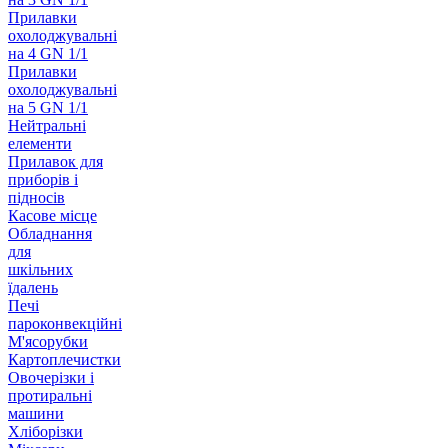
Прилавки
охолоджувальні
на 4 GN 1/1
Прилавки
охолоджувальні
на 5 GN 1/1
Нейтральні
елементи
Прилавок для
приборів і
підносів
Касове місце
Обладнання
для
шкільних
їдалень
Печі
пароконвекційні
М'ясорубки
Картоплечистки
Овочерізки і
протиральні
машини
Хліборізки