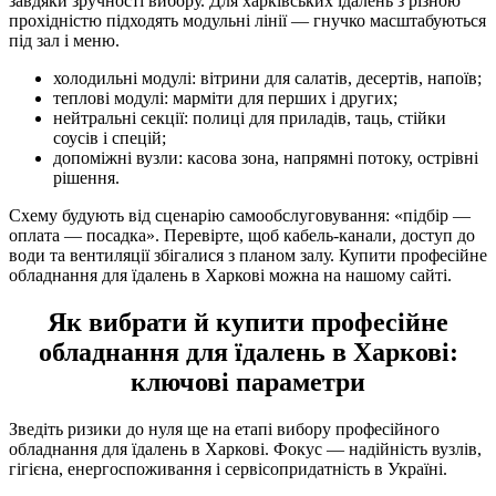
завдяки зручності вибору. Для харківських їдалень з різною
прохідністю підходять модульні лінії — гнучко масштабуються
під зал і меню.
холодильні модулі: вітрини для салатів, десертів, напоїв;
теплові модулі: марміти для перших і других;
нейтральні секції: полиці для приладів, таць, стійки
соусів і спецій;
допоміжні вузли: касова зона, напрямні потоку, острівні
рішення.
Схему будують від сценарію самообслуговування: «підбір —
оплата — посадка». Перевірте, щоб кабель-канали, доступ до
води та вентиляції збігалися з планом залу. Купити професійне
обладнання для їдалень в Харкові можна на нашому сайті.
Як вибрати й купити професійне
обладнання для їдалень в Харкові:
ключові параметри
Зведіть ризики до нуля ще на етапі вибору професійного
обладнання для їдалень в Харкові. Фокус — надійність вузлів,
гігієна, енергоспоживання і сервісопридатність в Україні.