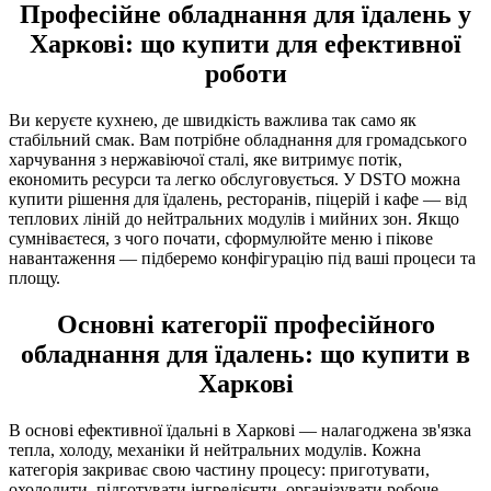
Професійне обладнання для їдалень у
Харкові: що купити для ефективної
роботи
Ви керуєте кухнею, де швидкість важлива так само як
стабільний смак. Вам потрібне обладнання для громадського
харчування з нержавіючої сталі, яке витримує потік,
економить ресурси та легко обслуговується. У DSTO можна
купити рішення для їдалень, ресторанів, піцерій і кафе — від
теплових ліній до нейтральних модулів і мийних зон. Якщо
сумніваєтеся, з чого почати, сформулюйте меню і пікове
навантаження — підберемо конфігурацію під ваші процеси та
площу.
Основні категорії професійного
обладнання для їдалень: що купити в
Харкові
В основі ефективної їдальні в Харкові — налагоджена зв'язка
тепла, холоду, механіки й нейтральних модулів. Кожна
категорія закриває свою частину процесу: приготувати,
охолодити, підготувати інгредієнти, організувати робоче