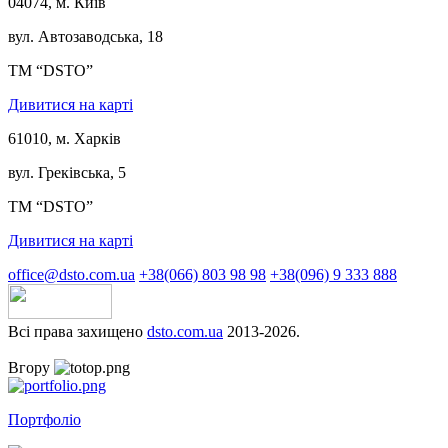
04074, м. Київ
вул. Автозаводська, 18
ТМ “DSTO”
Дивитися на карті
61010, м. Харків
вул. Греківська, 5
ТМ “DSTO”
Дивитися на карті
office@dsto.com.ua
+38(066) 803 98 98
+38(096) 9 333 888
Всі права захищено
dsto.com.ua
2013-2026.
Вгору
Портфоліо