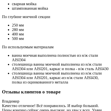
сварная мойка
штампованная мойка
По глубине моечной секции
250 мм
280 мм
400 мм
500 мм
По используемым материалам
ванна моечная выполнена полностью из н/ж стали
AISI304
столешница ванны моечной выполнена из н/ж стали
AISI304 или AISI201, каркас и полка - н/ж сталь AISI430
столешница ванны моечной выполнена из н/ж стали
AISI304 или AISI201, каркас-из н/ж стали AISI430,
полка из оцинкованного металла
Отзывы клиентов о
товаре
Владимир
Качество отличное! Всё понравилось. И выбор большой.
Цены конечно сейчас очень высокие, но увы у всех. Удачи