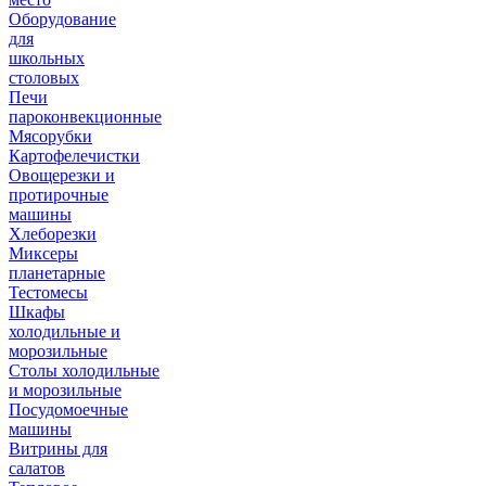
Оборудование
для
школьных
столовых
Печи
пароконвекционные
Мясорубки
Картофелечистки
Овощерезки и
протирочные
машины
Хлеборезки
Миксеры
планетарные
Тестомесы
Шкафы
холодильные и
морозильные
Столы холодильные
и морозильные
Посудомоечные
машины
Витрины для
салатов