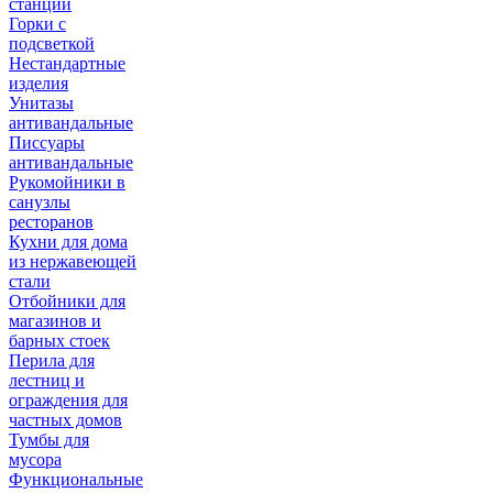
станции
Горки с
подсветкой
Нестандартные
изделия
Унитазы
антивандальные
Писсуары
антивандальные
Рукомойники в
санузлы
ресторанов
Кухни для дома
из нержавеющей
стали
Отбойники для
магазинов и
барных стоек
Перила для
лестниц и
ограждения для
частных домов
Тумбы для
мусора
Функциональные