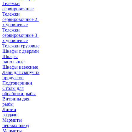
Тележки
сервировочные
Тележки
сервировочные 2-
х уровневые
Тележки
сервировочные 3-
х уровневые
Тележки грузовые
Шкафы с дверями
Шкафы
напольные
Шкафы навесные
Лари для сыпучих
продуктов
Подтоварники
Столы для
обработки рыбы
Витрины для
рыбы
Линии
раздачи
Мармиты
первых блюд
Мармиты