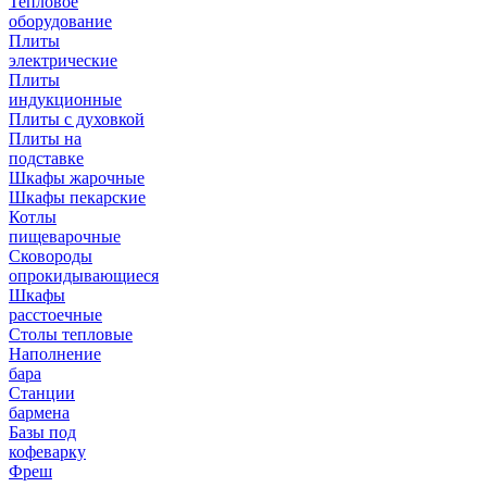
Тепловое
оборудование
Плиты
электрические
Плиты
индукционные
Плиты с духовкой
Плиты на
подставке
Шкафы жарочные
Шкафы пекарские
Котлы
пищеварочные
Сковороды
опрокидывающиеся
Шкафы
расстоечные
Столы тепловые
Наполнение
бара
Станции
бармена
Базы под
кофеварку
Фреш