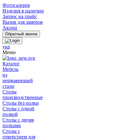
Фотогалерея
Изделия в наличии
Запрос на прайс
Вызов для замеров
Акции
укр
Меню
Каталог
Мебель
из
нержавеющей
стали
Столы
производственные
Столы без полки
Столы с одной
полкой
Столы с двумя
полками
Столы с
отверстием для