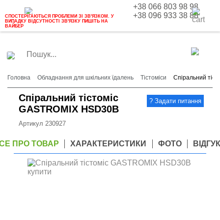
+38 066 803 98 98
+38 096 933 38 88
СПОСТЕРІГАЮТЬСЯ ПРОБЛЕМИ ЗІ ЗВ'ЯЗКОМ. У
ВИПАДКУ ВІДСУТНОСТІ ЗВ'ЯЗКУ ПИШІТЬ НА
ВАЙБЕР
Головна
Обладнання для шкільних їдалень
Тістоміси
Спіральний тіс
Спіральний тістоміс
GASTROMIX HSD30B
Артикул
230927
СЕ ПРО ТОВАР
ХАРАКТЕРИСТИКИ
ФОТО
ВІДГУ