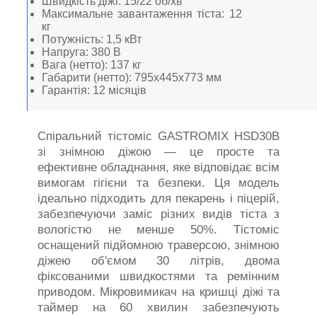
Швидкість діжі: 15/22 об/хв
Максимальне завантаження тіста: 12
кг
Потужність: 1,5 кВт
Напруга: 380 В
Вага (нетто): 137 кг
Габарити (нетто): 795x445x773 мм
Гарантія: 12 місяців
Спіральний тістоміс GASTROMIX HSD30B
зі знімною діжою — це просте та
ефективне обладнання, яке відповідає всім
вимогам гігієни та безпеки. Ця модель
ідеально підходить для пекарень і піцерій,
забезпечуючи заміс різних видів тіста з
вологістю не менше 50%. Тістоміс
оснащений підйомною траверсою, знімною
діжею об'ємом 30 літрів, двома
фіксованими швидкостями та ремінним
приводом. Мікровимикач на кришці діжі та
таймер на 60 хвилин забезпечують