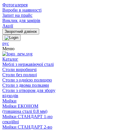
Фотогалерея
Вироби в наявності
Запит на прайс
Виклик для замірів
Акції
рус
Меню
Каталог
Меблі з нержавіючої сталі
Столи виробничі
Столи без полиці
Столи з однією полицею
Столи з двома полками
Столи з отвором для збору
відходів
Мийки
Мийки ЕКОНОМ
(товщина сталі 0.8 мм)
Мийки СТАНДАРТ 1-но
секційні
Мийки СТАНДАРТ 2-во