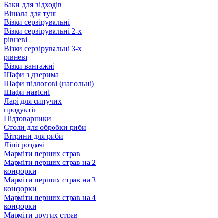
Баки для відходів
Вішала для туш
Візки сервірувальні
Візки сервірувальні 2-х
рівневі
Візки сервірувальні 3-х
рівневі
Візки вантажні
Шафи з дверима
Шафи підлогові (напольні)
Шафи навісні
Ларі для сипучих
продуктів
Підтоварники
Столи для обробки риби
Вітрини для риби
Лінії роздачі
Марміти перших страв
Марміти перших страв на 2
конфорки
Марміти перших страв на 3
конфорки
Марміти перших страв на 4
конфорки
Марміти других страв