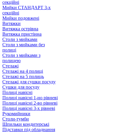
секційні
Мийки СТАНДАРТ 3-х
секційні
Мийки подовжені
Витяжки
Витяжка острівна
Витяжка пристінна
Столи з мийками
Столи з мийками без
полиці
Столи з мийками з
полицею
Стелажі
Стелажі на 4 полиці
Стелажі на 5 полиць
Стелажі для сушки посуду
Сушки для посуду
Полиці навісні
Полиці навісні 1-но рівневі
Полиці навісні 2-во рівневі
Полиці навісні 3-х рівневі
Рукомийники
Столи-тумби
Шпильки кондитерські
Підставки під обладнання