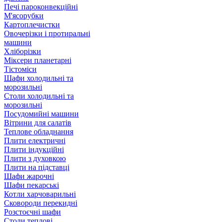
Печі пароконвекційні
М'ясорубки
Картоплечистки
Овочерізки і протиральні
машини
Хліборізки
Міксери планетарні
Тістоміси
Шафи холодильні та
морозильні
Столи холодильні та
морозильні
Посудомийні машини
Вітрини для салатів
Теплове обладнання
Плити електричні
Плити індукційні
Плити з духовкою
Плити на підставці
Шафи жарочні
Шафи пекарські
Котли харчоварильні
Сковороди перекидні
Розстоєчні шафи
Столи теплові