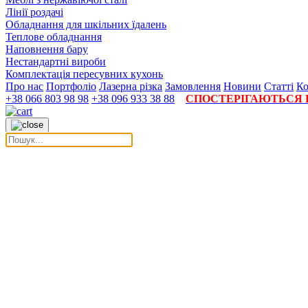
Лінії роздачі
Обладнання для шкільних їдалень
Теплове обладнання
Наповнення бару
Нестандартні вироби
Комплектація пересувних кухонь
Про нас
Портфоліо
Лазерна різка
Замовлення
Новини
Статті
Ко
+38 066 803 98 98
+38 096 933 38 88
СПОСТЕРІГАЮТЬСЯ П