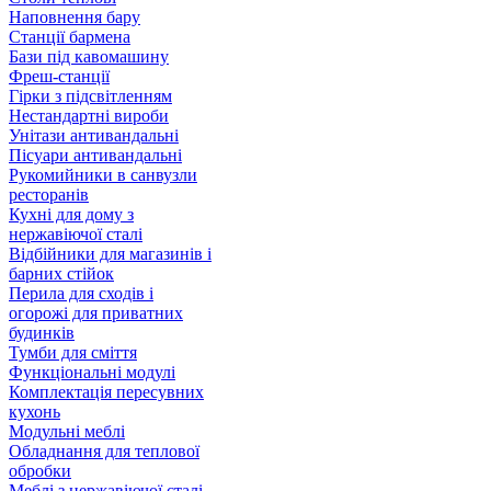
Наповнення бару
Станції бармена
Бази під кавомашину
Фреш-станції
Гірки з підсвітленням
Нестандартні вироби
Унітази антивандальні
Пісуари антивандальні
Рукомийники в санвузли
ресторанів
Кухні для дому з
нержавіючої сталі
Відбійники для магазинів і
барних стійок
Перила для сходів і
огорожі для приватних
будинків
Тумби для сміття
Функціональні модулі
Комплектація пересувних
кухонь
Модульні меблі
Обладнання для теплової
обробки
Меблі з нержавіючої сталі