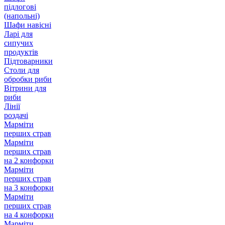
підлогові
(напольні)
Шафи навісні
Ларі для
сипучих
продуктів
Підтоварники
Столи для
обробки риби
Вітрини для
риби
Лінії
роздачі
Марміти
перших страв
Марміти
перших страв
на 2 конфорки
Марміти
перших страв
на 3 конфорки
Марміти
перших страв
на 4 конфорки
Марміти