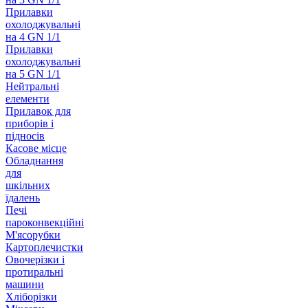
Прилавки
охолоджувальні
на 4 GN 1/1
Прилавки
охолоджувальні
на 5 GN 1/1
Нейтральні
елементи
Прилавок для
приборів і
підносів
Касове місце
Обладнання
для
шкільних
їдалень
Печі
пароконвекційні
М'ясорубки
Картоплечистки
Овочерізки і
протиральні
машини
Хліборізки