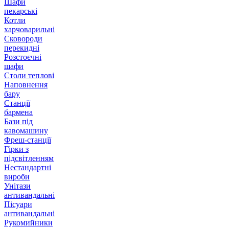
Шафи
пекарські
Котли
харчоварильні
Сковороди
перекидні
Розстоєчні
шафи
Столи теплові
Наповнення
бару
Станції
бармена
Бази під
кавомашину
Фреш-станції
Гірки з
підсвітленням
Нестандартні
вироби
Унітази
антивандальні
Пісуари
антивандальні
Рукомийники