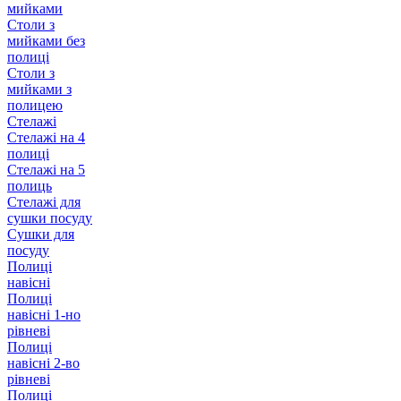
мийками
Столи з
мийками без
полиці
Столи з
мийками з
полицею
Стелажі
Стелажі на 4
полиці
Стелажі на 5
полиць
Стелажі для
сушки посуду
Сушки для
посуду
Полиці
навісні
Полиці
навісні 1-но
рівневі
Полиці
навісні 2-во
рівневі
Полиці