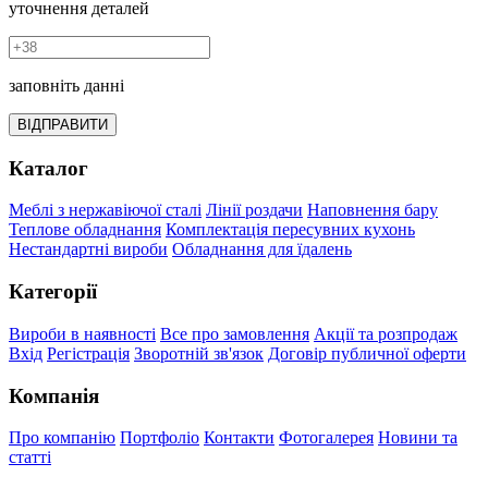
уточнення деталей
заповніть данні
ВІДПРАВИТИ
Каталог
Меблі з нержавіючої сталі
Лінії роздачи
Наповнення бару
Теплове обладнання
Комплектація пересувних кухонь
Нестандартні вироби
Обладнання для їдалень
Категорії
Вироби в наявності
Все про замовлення
Акції та розпродаж
Вхід
Регістрація
Зворотній зв'язок
Договір публичної оферти
Компанія
Про компанію
Портфоліо
Контакти
Фотогалерея
Новини та
статті