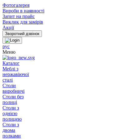
Фотогалерея
Вироби в наявності
Запит на прайс
Виклик для замірів
Акції
рус
Меню
Каталог
Меблі з
нержавіючої
сталі
Столи
виробничі
Столи без
полиці
Столи з
однією
полицею
Столи з
двома
полками