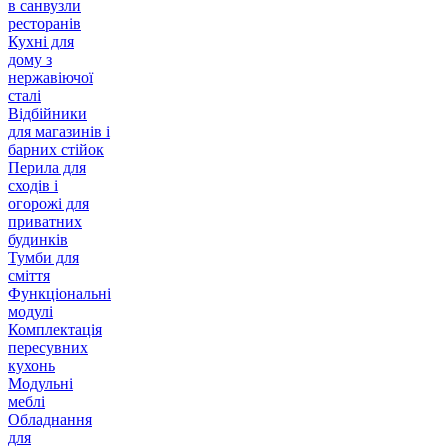
в санвузли
ресторанів
Кухні для
дому з
нержавіючої
сталі
Відбійники
для магазинів і
барних стійок
Перила для
сходів і
огорожі для
приватних
будинків
Тумби для
сміття
Функціональні
модулі
Комплектація
пересувних
кухонь
Модульні
меблі
Обладнання
для