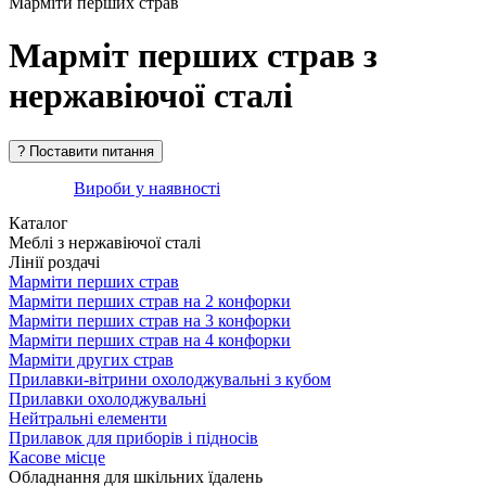
Марміти перших страв
Марміт перших страв з
нержавіючої сталі
Вироби у наявності
Каталог
Меблі з нержавіючої сталі
Лінії роздачі
Марміти перших страв
Марміти перших страв на 2 конфорки
Марміти перших страв на 3 конфорки
Марміти перших страв на 4 конфорки
Марміти других страв
Прилавки-вітрини охолоджувальні з кубом
Прилавки охолоджувальні
Нейтральні елементи
Прилавок для приборів і підносів
Касове місце
Обладнання для шкільних їдалень