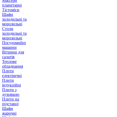
Міксери
планетарні
Тістоміси
Шафи
холодильні та
морозильні
Столи
холодильні та
морозильні
Посудомийні
машини
Вітрини для
салатів
Теплове
обладнання
Плити
електричні
Плити
індукційні
Плити з
духовкою
Плити на
підставці
Шафи
жарочні