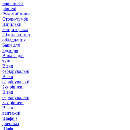
навісні 3-х
рівневі
Рукомийники
Столи-тумби
Шпильки
кондитерські
Підставки під
обладнання
Баки для
відходів
Вішала для
туш
Візки
сервірувальні
Візки
сервірувальні
2-х рівневі
Візки
сервірувальні
3-х рівневі
Візки
вантажні
Шафи з
дверима
Шафи