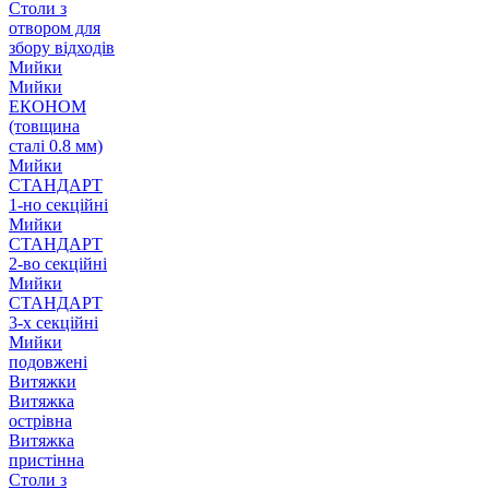
Столи з
отвором для
збору відходів
Мийки
Мийки
ЕКОНОМ
(товщина
сталі 0.8 мм)
Мийки
СТАНДАРТ
1-но секційні
Мийки
СТАНДАРТ
2-во секційні
Мийки
СТАНДАРТ
3-х секційні
Мийки
подовжені
Витяжки
Витяжка
острівна
Витяжка
пристінна
Столи з