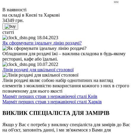
мм
В наявності
на складі в Києві та Харкові
34349
грн.
статті
18.04.2023
Як сформувати ідеальну лінію роздачі?
Обладнання для роздачі їжі – важлива складова в будь-якому
ресторані, кафе або їдальні.
10.07.2022
Лінія роздачі для шкільної столової
Лінія роздачі являє собою набір однотипних на вигляд
елементів з можливістю використання кожного з них в строго
позначеному для нього якості
Марміт перших страв з нержавіючої сталі Київ
Марміт перших страв з нержавіючої сталі Харків
ВИКЛИК СПЕЦІАЛІСТА ДЛЯ ЗАМІРІВ
Якщо у Вас є потреба у виклику спеціаліста для замірів до Вас
на об'єкт, заповніть данні, і ми зв'яжемося з Вами для