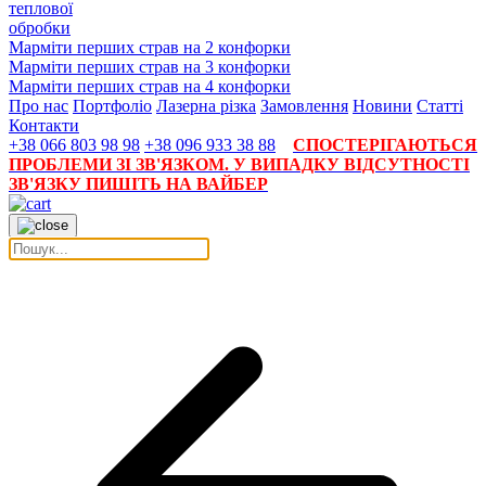
теплової
обробки
Марміти перших страв на 2 конфорки
Марміти перших страв на 3 конфорки
Марміти перших страв на 4 конфорки
Про нас
Портфоліо
Лазерна різка
Замовлення
Новини
Статті
Контакти
+38 066 803 98 98
+38 096 933 38 88
СПОСТЕРІГАЮТЬСЯ
ПРОБЛЕМИ ЗІ ЗВ'ЯЗКОМ. У ВИПАДКУ ВІДСУТНОСТІ
ЗВ'ЯЗКУ ПИШІТЬ НА ВАЙБЕР