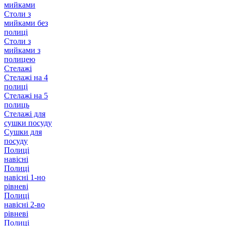
мийками
Столи з
мийками без
полиці
Столи з
мийками з
полицею
Стелажі
Стелажі на 4
полиці
Стелажі на 5
полиць
Стелажі для
сушки посуду
Сушки для
посуду
Полиці
навісні
Полиці
навісні 1-но
рівневі
Полиці
навісні 2-во
рівневі
Полиці