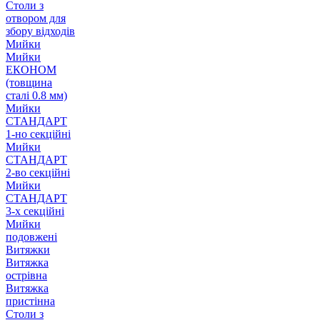
Столи з
отвором для
збору відходів
Мийки
Мийки
ЕКОНОМ
(товщина
сталі 0.8 мм)
Мийки
СТАНДАРТ
1-но секційні
Мийки
СТАНДАРТ
2-во секційні
Мийки
СТАНДАРТ
3-х секційні
Мийки
подовжені
Витяжки
Витяжка
острівна
Витяжка
пристінна
Столи з