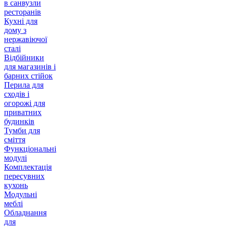
в санвузли
ресторанів
Кухні для
дому з
нержавіючої
сталі
Відбійники
для магазинів і
барних стійок
Перила для
сходів і
огорожі для
приватних
будинків
Тумби для
сміття
Функціональні
модулі
Комплектація
пересувних
кухонь
Модульні
меблі
Обладнання
для