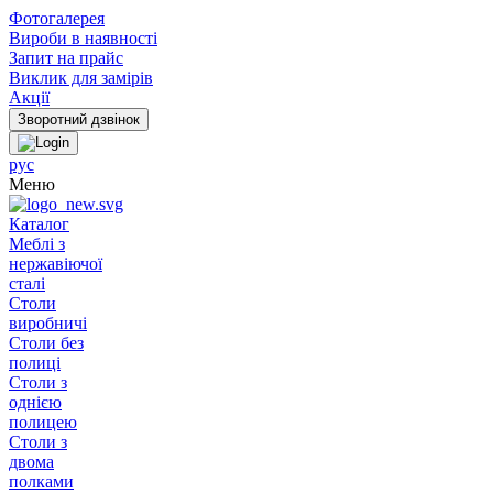
Фотогалерея
Вироби в наявності
Запит на прайс
Виклик для замірів
Акції
рус
Меню
Каталог
Меблі з
нержавіючої
сталі
Столи
виробничі
Столи без
полиці
Столи з
однією
полицею
Столи з
двома
полками