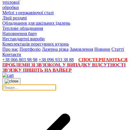
теплової
обробки
Меблі з нержавіючої сталі
Лінії роздачі
Обладнання для шкільних їдалень
Теплове обладнання
Наповнення бару
Нестандартні вироби
Комплектація пересувних кухонь
Про нас
Портфоліо
Лазерна різка
Замовлення
Новини
Статті
Контакти
+38 066 803 98 98
+38 096 933 38 88
СПОСТЕРІГАЮТЬСЯ
ПРОБЛЕМИ ЗІ ЗВ'ЯЗКОМ. У ВИПАДКУ ВІДСУТНОСТІ
ЗВ'ЯЗКУ ПИШІТЬ НА ВАЙБЕР