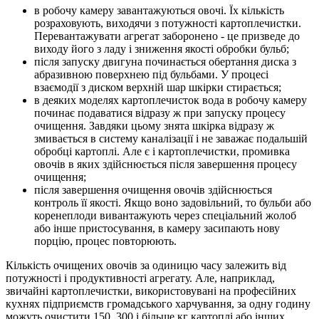
в робочу камеру завантажуються овочі. Їх кількість
розраховують, виходячи з потужності картоплечистки.
Перевантажувати агрегат заборонено - це призведе до
виходу його з ладу і зниження якості обробки бульб;
після запуску двигуна починається обертання диска з
абразивною поверхнею під бульбами. У процесі
взаємодії з диском верхній шар шкірки стирається;
в деяких моделях картоплечисток вода в робочу камеру
починає подаватися відразу ж при запуску процесу
очищення. Завдяки цьому знята шкірка відразу ж
змивається в систему каналізації і не заважає подальшій
обробці картоплі. Але є і картоплечистки, промивка
овочів в яких здійснюється після завершення процесу
очищення;
після завершення очищення овочів здійснюється
контроль її якості. Якщо воно задовільний, то бульби або
коренеплоди вивантажують через спеціальний жолоб
або інше пристосування, в камеру засипають нову
порцію, процес повторюють.
Кількість очищених овочів за одиницю часу залежить від
потужності і продуктивності агрегату. Але, наприклад,
звичайні картоплечистки, використовувані на професійних
кухнях підприємств громадського харчування, за одну годину
можуть очистити 150, 300 і більше кг картоплі або інших