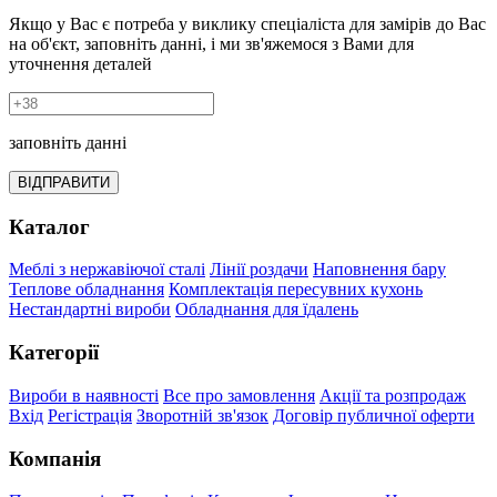
Якщо у Вас є потреба у виклику спеціаліста для замірів до Вас
на об'єкт, заповніть данні, і ми зв'яжемося з Вами для
уточнення деталей
заповніть данні
ВІДПРАВИТИ
Каталог
Меблі з нержавіючої сталі
Лінії роздачи
Наповнення бару
Теплове обладнання
Комплектація пересувних кухонь
Нестандартні вироби
Обладнання для їдалень
Категорії
Вироби в наявності
Все про замовлення
Акції та розпродаж
Вхід
Регістрація
Зворотній зв'язок
Договір публичної оферти
Компанія