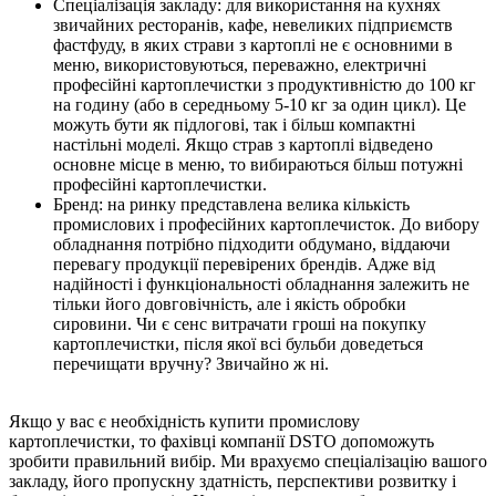
Спеціалізація закладу: для використання на кухнях
звичайних ресторанів, кафе, невеликих підприємств
фастфуду, в яких страви з картоплі не є основними в
меню, використовуються, переважно, електричні
професійні картоплечистки з продуктивністю до 100 кг
на годину (або в середньому 5-10 кг за один цикл). Це
можуть бути як підлогові, так і більш компактні
настільні моделі. Якщо страв з картоплі відведено
основне місце в меню, то вибираються більш потужні
професійні картоплечистки.
Бренд: на ринку представлена ​​велика кількість
промислових і професійних картоплечисток. До вибору
обладнання потрібно підходити обдумано, віддаючи
перевагу продукції перевірених брендів. Адже від
надійності і функціональності обладнання залежить не
тільки його довговічність, але і якість обробки
сировини. Чи є сенс витрачати гроші на покупку
картоплечистки, після якої всі бульби доведеться
перечищати вручну? Звичайно ж ні.
Якщо у вас є необхідність купити промислову
картоплечистки, то фахівці компанії DSTO допоможуть
зробити правильний вибір. Ми врахуємо спеціалізацію вашого
закладу, його пропускну здатність, перспективи розвитку і