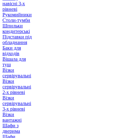
навісні 3-х
рівневі
Рукомийники
Столи-тумби
Шпильки
кондитерські
Підставки під
обладнання
Баки для
відходів
Вішала для
туш
Візки
сервірувальні
Візки
сервірувальні
2-х рівневі
Візки
сервірувальні
3-х рівневі
Візки
вантажні
Шафи з
дверима
Шафи