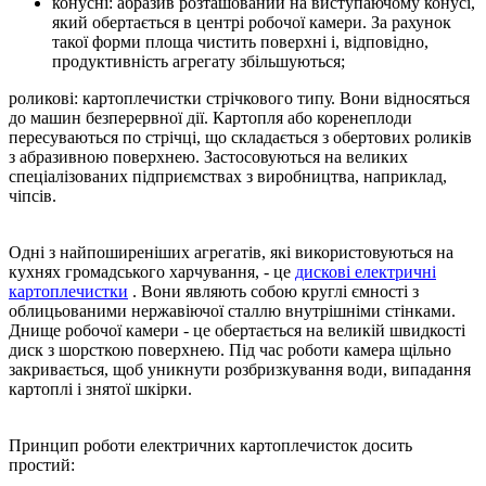
конусні: абразив розташований на виступаючому конусі,
який обертається в центрі робочої камери. За рахунок
такої форми площа чистить поверхні і, відповідно,
продуктивність агрегату збільшуються;
роликові: картоплечистки стрічкового типу. Вони відносяться
до машин безперервної дії. Картопля або коренеплоди
пересуваються по стрічці, що складається з обертових роликів
з абразивною поверхнею. Застосовуються на великих
спеціалізованих підприємствах з виробництва, наприклад,
чіпсів.
Одні з найпоширеніших агрегатів, які використовуються на
кухнях громадського харчування, - це
дискові електричні
картоплечистки
. Вони являють собою круглі ємності з
облицьованими нержавіючої сталлю внутрішніми стінками.
Днище робочої камери - це обертається на великій швидкості
диск з шорсткою поверхнею. Під час роботи камера щільно
закривається, щоб уникнути розбризкування води, випадання
картоплі і знятої шкірки.
Принцип роботи електричних картоплечисток досить
простий: