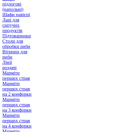
підлогові
(напольні)
Шафи навісні
Ларі для
сипучих
продуктів
Підтоварники
Столи для
обробки риби
Вітрини для
риби
Лінії
роздачі
Марміти
перших страв
Марміти
перших страв
на 2 конфорки
Марміти
перших страв
на 3 конфорки
Марміти
перших страв
на 4 конфорки
Марміти