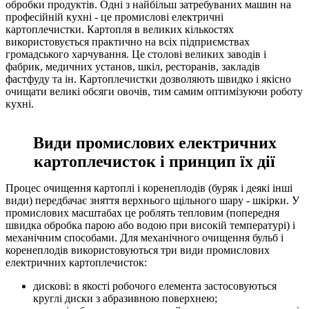
обробки продуктів. Одні з найбільш затребуваних машин на
професійній кухні - це промислові електричні
картоплечистки. Картопля в великих кількостях
використовується практично на всіх підприємствах
громадського харчування. Це столові великих заводів і
фабрик, медичних установ, шкіл, ресторанів, закладів
фастфуду та ін. Картоплечистки дозволяють швидко і якісно
очищати великі обсяги овочів, тим самим оптимізуючи роботу
кухні.
Види промислових електричних
картоплечисток і принцип їх дії
Процес очищення картоплі і коренеплодів (буряк і деякі інші
види) передбачає зняття верхнього щільного шару - шкірки. У
промислових масштабах це роблять тепловим (попередня
швидка обробка парою або водою при високій температурі) і
механічним способами. Для механічного очищення бульб і
коренеплодів використовуються три види промислових
електричних картоплечисток:
дискові: в якості робочого елемента застосовуються
круглі диски з абразивною поверхнею;