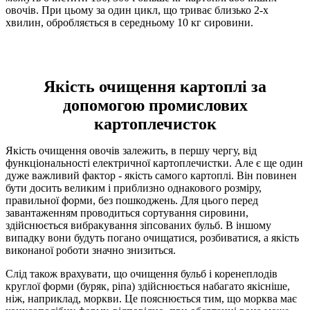
овочів. При цьому за один цикл, що триває близько 2-х
хвилин, обробляється в середньому 10 кг сировини.
Якість очищення картоплі за
допомогою промислових
картоплечисток
Якість очищення овочів залежить, в першу чергу, від
функціональності електричної картоплечистки. Але є ще один
дуже важливий фактор - якість самого картоплі. Він повинен
бути досить великим і приблизно однакового розміру,
правильної форми, без пошкоджень. Для цього перед
завантаженням проводиться сортування сировини,
здійснюється вибракування зіпсованих бульб. В іншому
випадку вони будуть погано очищатися, розбиватися, а якість
виконаної роботи значно знизиться.
Слід також врахувати, що очищення бульб і коренеплодів
круглої форми (буряк, ріпа) здійснюється набагато якісніше,
ніж, наприклад, моркви. Це пояснюється тим, що морква має