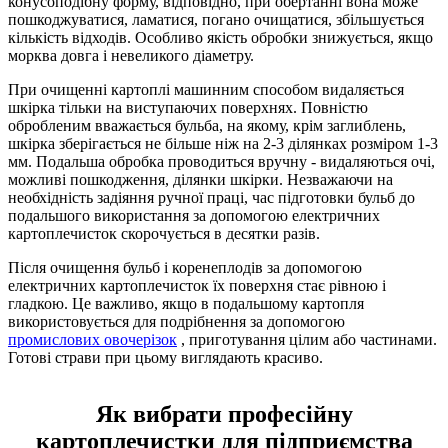
конусоподібну форму, відповідно, при обертанні вона може
пошкоджуватися, ламатися, погано очищатися, збільшується
кількість відходів. Особливо якість обробки знижується, якщо
морква довга і невеликого діаметру.
При очищенні картоплі машинним способом видаляється
шкірка тільки на виступаючих поверхнях. Повністю
обробленим вважається бульба, на якому, крім заглиблень,
шкірка зберігається не більше ніж на 2-3 ділянках розміром 1-3
мм. Подальша обробка проводиться вручну - видаляються очі,
можливі пошкодження, ділянки шкірки. Незважаючи на
необхідність задіяння ручної праці, час підготовки бульб до
подальшого використання за допомогою електричних
картоплечисток скорочується в десятки разів.
Після очищення бульб і коренеплодів за допомогою
електричних картоплечисток їх поверхня стає рівною і
гладкою. Це важливо, якщо в подальшому картопля
використовується для подрібнення за допомогою
промислових овочерізок
, приготування цілим або частинами.
Готові страви при цьому виглядають красиво.
Як вибрати професійну
картоплечистки для підприємства