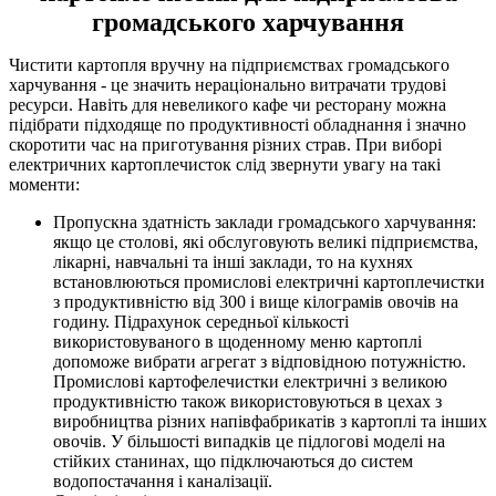
громадського харчування
Чистити картопля вручну на підприємствах громадського
харчування - це значить нераціонально витрачати трудові
ресурси. Навіть для невеликого кафе чи ресторану можна
підібрати підходяще по продуктивності обладнання і значно
скоротити час на приготування різних страв. При виборі
електричних картоплечисток слід звернути увагу на такі
моменти:
Пропускна здатність заклади громадського харчування:
якщо це столові, які обслуговують великі підприємства,
лікарні, навчальні та інші заклади, то на кухнях
встановлюються промислові електричні картоплечистки
з продуктивністю від 300 і вище кілограмів овочів на
годину. Підрахунок середньої кількості
використовуваного в щоденному меню картоплі
допоможе вибрати агрегат з відповідною потужністю.
Промислові картофелечистки електричні з великою
продуктивністю також використовуються в цехах з
виробництва різних напівфабрикатів з картоплі та інших
овочів. У більшості випадків це підлогові моделі на
стійких станинах, що підключаються до систем
водопостачання і каналізації.