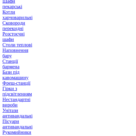
Шафи
пекарські
Котли
харчоварильні
Сковороди
перекидні
Розстоєчні
шафи
Столи теплові
Наповнення
бару
Станції
бармена
Бази під
кавомашину
Фреш-станції
Гірки з
підсвітленням
Нестандартні
вироби
Унітази
антивандальні
Пісуари
антивандальні
Рукомийники