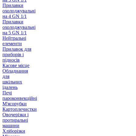
Прилавки
охолоджувальні
на 4 GN 1/1
Прилавки
охолоджувальні
на 5 GN 1/1
Нейтральні
елементи
Прилавок для
приборів і
підносів
Касове місце
Обладнання
для
шкільних
їдалень
Печі
пароконвекційні
М'ясорубки
Картоплечистки
Овочерізки і
протиральні
машини
Хліборізки