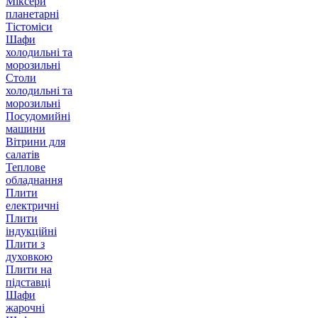
Міксери
планетарні
Тістоміси
Шафи
холодильні та
морозильні
Столи
холодильні та
морозильні
Посудомийні
машини
Вітрини для
салатів
Теплове
обладнання
Плити
електричні
Плити
індукційні
Плити з
духовкою
Плити на
підставці
Шафи
жарочні