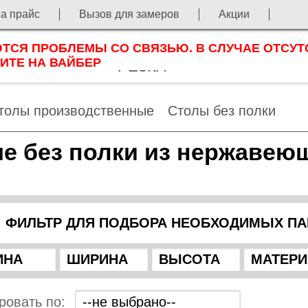
на прайс
Вызов для замеров
Акции
ЛАЗЕРНАЯ
СЯ ПРОБЛЕМЫ СО СВЯЗЬЮ. В СЛУЧАЕ ОТСУТ
ОРТФОЛИО
ЗАКАЗ
НОВ
ИТЕ НА ВАЙБЕР
РЕЗКА
толы производственные
Столы без полки
е без полки из нержавею
ФИЛЬТР ДЛЯ ПОДБОРА НЕОБХОДИМЫХ П
ровать по: