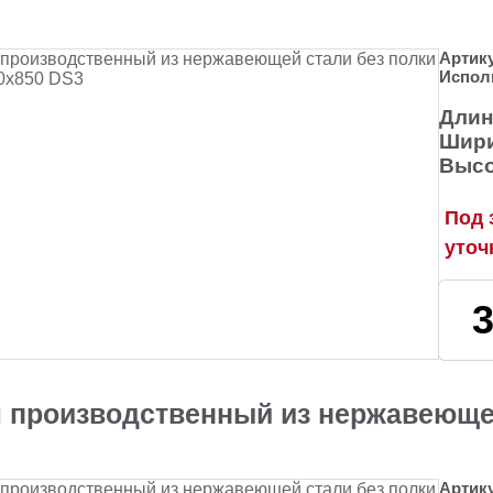
Артик
Испол
Длин
Шири
Высо
Под 
уточ
 производственный из нержавеющей
Артик