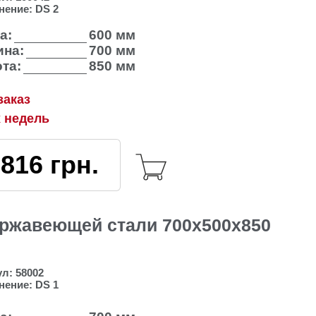
нение:
DS 2
а:
600 мм
на:
700 мм
та:
850 мм
заказ
х недель
3816
грн.
ержавеющей стали 700х500х850
ул:
58002
нение:
DS 1