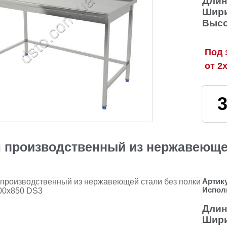
Длин
Шири
Высо
Под 
от 2
 производственный из нержавеющей
Артик
Испол
Длин
Шири