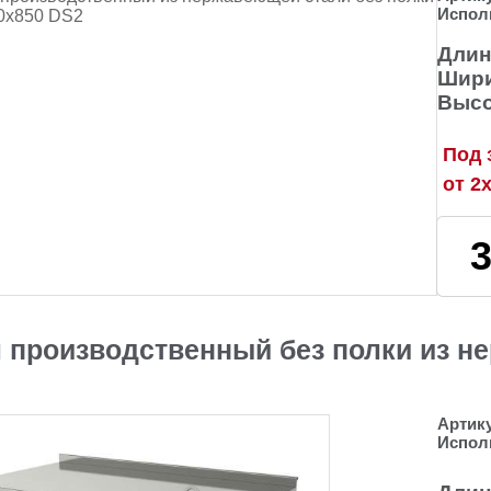
Испол
Длин
Шири
Высо
Под 
от 2
 производственный без полки из н
Артик
Испол