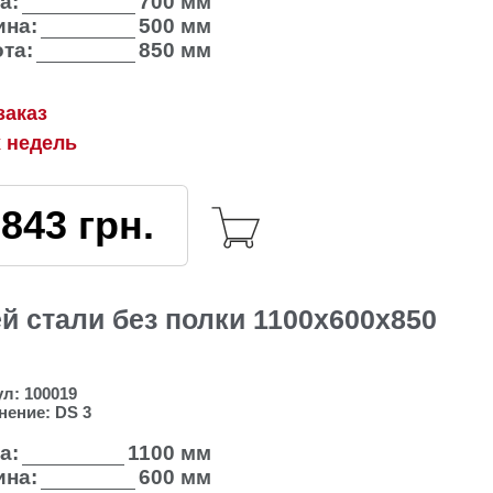
а:
700 мм
на:
500 мм
та:
850 мм
заказ
х недель
3843
грн.
 стали без полки 1100х600х850
ул:
100019
нение:
DS 3
а:
1100 мм
на:
600 мм