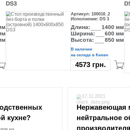
DS3
D
Артикул:
100016_2
Исполнение:
DS 3
мм
Длина:
1400 мм
мм
Ширина:
600 мм
мм
Высота:
850 мм
В наличии
на складе в Киеве
4573
грн.
17.11.2021
водственных
Нержавеющая м
й кухне?
нейтральное о
производител