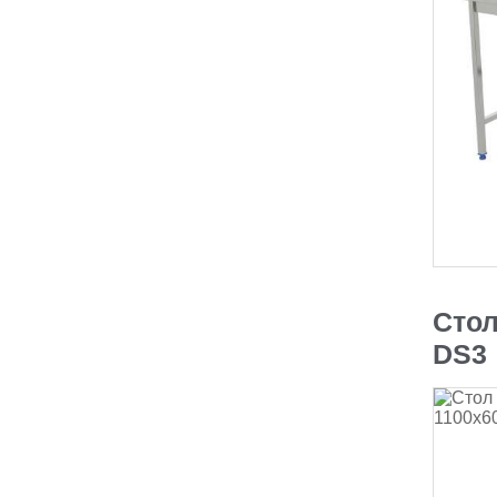
Стол
DS3