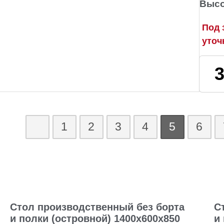
Высо
Под 
уточ
1
2
3
4
5
6
Стол производственный без борта
С
и полки (островной) 1400х600х850
и