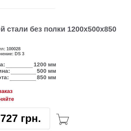
 стали без полки 1200х500х850
ул:
100028
нение:
DS 3
а:
1200 мм
на:
500 мм
та:
850 мм
заказ
няйте
3727
грн.