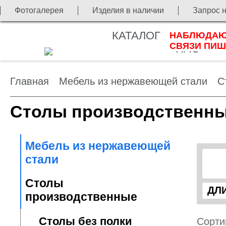
Фотогалерея
Изделия в наличии
Запрос 
КАТАЛОГ
О
НАБЛЮДАЮТ
П
СВЯЗИ ПИШ
НАС
Главная
Мебель из нержавеющей стали
С
Столы производственны
Мебель из нержавеющей
стали
Столы
производственные
Столы без полки
Сорти