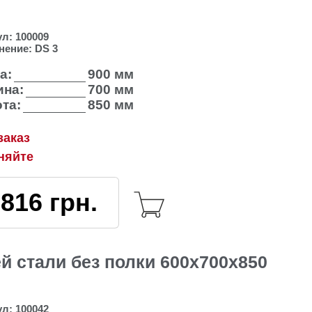
ул:
100009
нение:
DS 3
а:
900 мм
на:
700 мм
та:
850 мм
заказ
няйте
3816
грн.
 стали без полки 600х700х850
ул:
100042