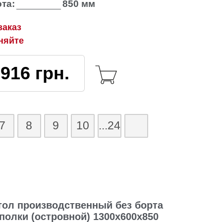
та:
850 мм
заказ
няйте
3916
грн.
7
8
9
10
...24
тол производственный без борта
 полки (островной) 1300х600х850