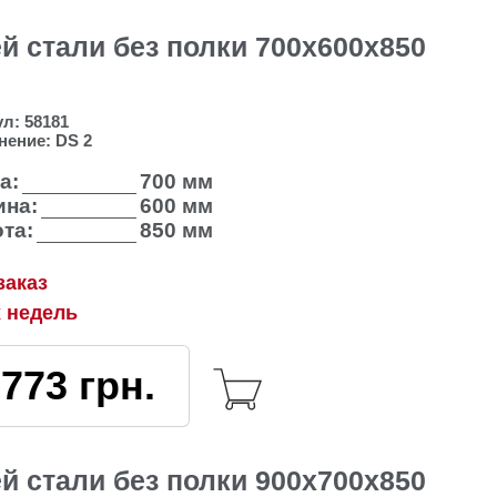
 стали без полки 700х600х850
ул:
58181
нение:
DS 2
а:
700 мм
на:
600 мм
та:
850 мм
заказ
х недель
3773
грн.
 стали без полки 900х700х850