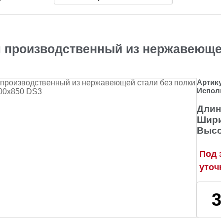
 производственный из нержавеющей
Артик
Испол
Длин
Шири
Высо
Под 
уточ