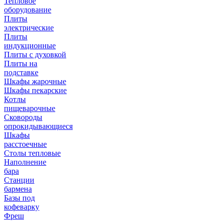
Тепловое
оборудование
Плиты
электрические
Плиты
индукционные
Плиты с духовкой
Плиты на
подставке
Шкафы жарочные
Шкафы пекарские
Котлы
пищеварочные
Сковороды
опрокидывающиеся
Шкафы
расстоечные
Столы тепловые
Наполнение
бара
Станции
бармена
Базы под
кофеварку
Фреш