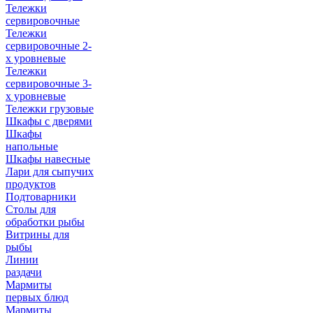
Тележки
сервировочные
Тележки
сервировочные 2-
х уровневые
Тележки
сервировочные 3-
х уровневые
Тележки грузовые
Шкафы с дверями
Шкафы
напольные
Шкафы навесные
Лари для сыпучих
продуктов
Подтоварники
Столы для
обработки рыбы
Витрины для
рыбы
Линии
раздачи
Мармиты
первых блюд
Мармиты