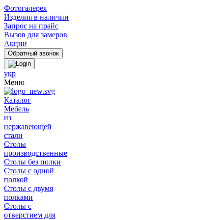
Фотогалерея
Изделия в наличии
Запрос на прайс
Вызов для замеров
Акции
укр
Меню
Каталог
Мебель
из
нержавеющей
стали
Столы
производственные
Столы без полки
Столы с одной
полкой
Столы с двумя
полками
Столы с
отверстием для