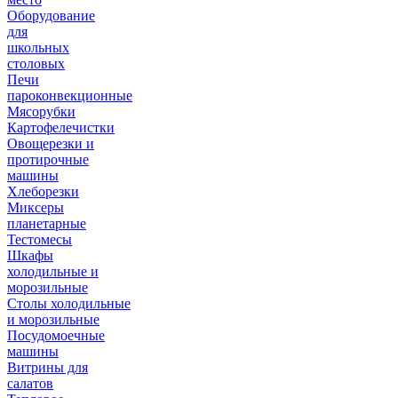
Оборудование
для
школьных
столовых
Печи
пароконвекционные
Мясорубки
Картофелечистки
Овощерезки и
протирочные
машины
Хлеборезки
Миксеры
планетарные
Тестомесы
Шкафы
холодильные и
морозильные
Столы холодильные
и морозильные
Посудомоечные
машины
Витрины для
салатов