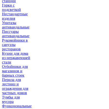
станции
Горки с
подсветкой
Нестандартные
изделия
Унитазы
антивандальные
Писсуары
антивандальные
Рукомойники в
санузлы
ресторанов
Кухни для дома
из нержавеющей
стали
Отбойники для
магазинов и
барных стоек
Перила для
лестниц и
ограждения для
частных домов
Тумбы для
мусора
Функциональные