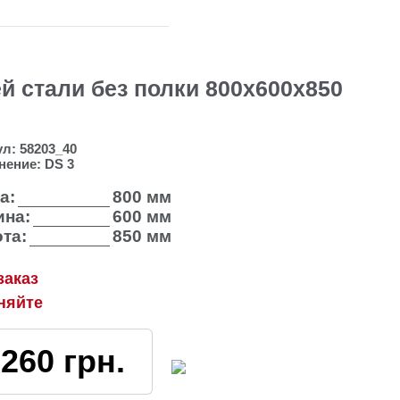
 стали без полки 800х600х850
ул:
58203_40
нение:
DS 3
а:
800 мм
на:
600 мм
та:
850 мм
заказ
няйте
3260
грн.