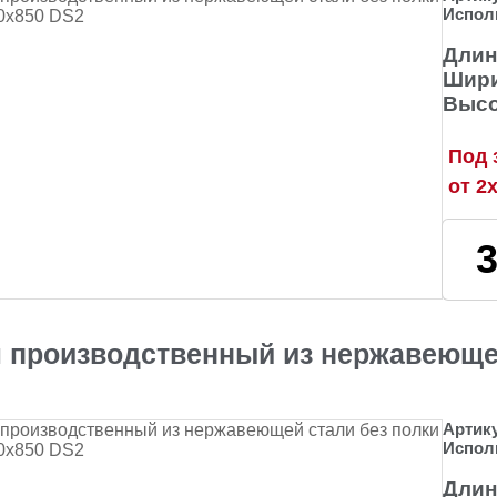
Испол
Длин
Шири
Высо
Под 
от 2
 производственный из нержавеющей
Артик
Испол
Длин