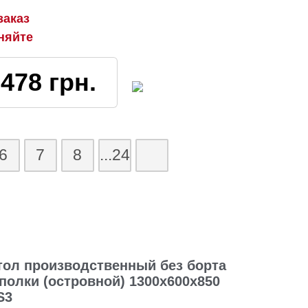
заказ
няйте
3478
грн.
6
7
8
...24
тол производственный без борта
 полки (островной) 1300х600х850
S3