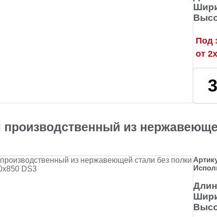
Шири
Высо
Под 
от 2
 производственный из нержавеющей
Артик
Испол
Длин
Шири
Высо