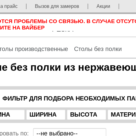
на прайс
Вызов для замеров
Акции
ЛАЗЕРНАЯ
СЯ ПРОБЛЕМЫ СО СВЯЗЬЮ. В СЛУЧАЕ ОТСУТ
ОРТФОЛИО
ЗАКАЗ
НОВ
ИТЕ НА ВАЙБЕР
РЕЗКА
толы производственные
Столы без полки
е без полки из нержавею
ФИЛЬТР ДЛЯ ПОДБОРА НЕОБХОДИМЫХ П
ровать по: