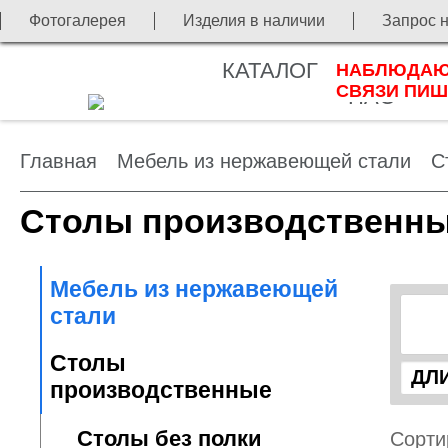
Фотогалерея
Изделия в наличии
Запрос 
КАТАЛОГ
О
НАБЛЮДАЮТ
П
СВЯЗИ ПИШ
НАС
Главная
Мебель из нержавеющей стали
С
Столы производственны
Мебель из нержавеющей
стали
Столы
производственные
Столы без полки
Сорти