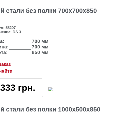
 стали без полки 700х700х850
ул:
58207
нение:
DS 3
а:
700 мм
на:
700 мм
та:
850 мм
заказ
няйте
3333
грн.
 стали без полки 1000х500х850