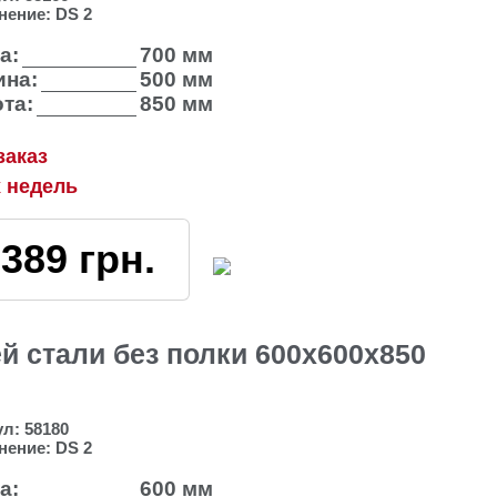
нение:
DS 2
а:
700 мм
на:
500 мм
та:
850 мм
заказ
х недель
3389
грн.
 стали без полки 600х600х850
ул:
58180
нение:
DS 2
а:
600 мм