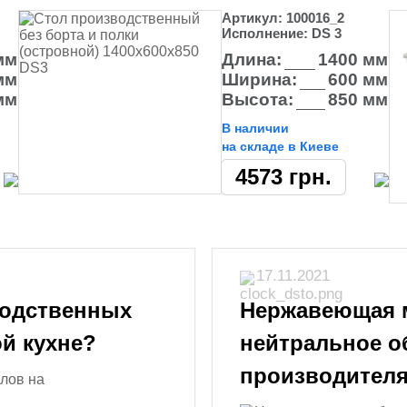
Артикул:
100016_2
Исполнение:
DS 3
мм
Длина:
1400 мм
мм
Ширина:
600 мм
мм
Высота:
850 мм
В наличии
на складе в Киеве
4573
грн.
17.11.2021
водственных
Нержавеющая м
й кухне?
нейтральное о
производител