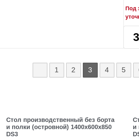
Под 
уточ
1
2
3
4
5
Стол производственный без борта
С
и полки (островной) 1400х600х850
и
DS3
D