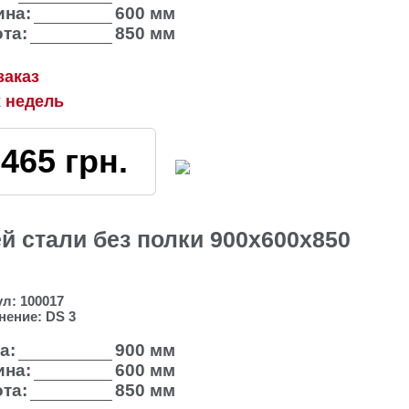
на:
600 мм
та:
850 мм
заказ
х недель
3465
грн.
 стали без полки 900х600х850
ул:
100017
нение:
DS 3
а:
900 мм
на:
600 мм
та:
850 мм