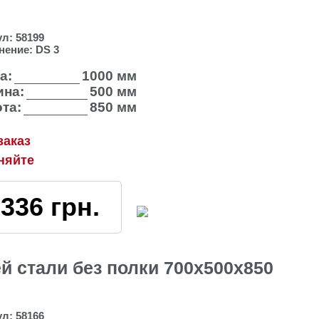
ул:
58199
нение:
DS 3
а:
1000 мм
на:
500 мм
та:
850 мм
заказ
няйте
3336
грн.
 стали без полки 700х500х850
ул:
58166