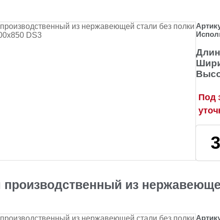
Артик
Испол
Длин
Шири
Высо
Под 
уточ
 производственный из нержавеющей
Артик