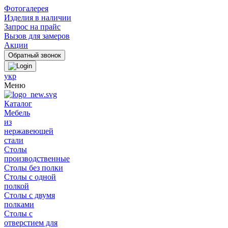
Фотогалерея
Изделия в наличии
Запрос на прайс
Вызов для замеров
Акции
укр
Меню
Каталог
Мебель
из
нержавеющей
стали
Столы
производственные
Столы без полки
Столы с одной
полкой
Столы с двумя
полками
Столы с
отверстием для