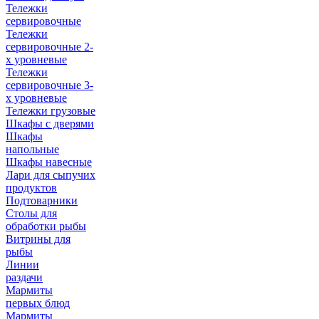
Тележки
сервировочные
Тележки
сервировочные 2-
х уровневые
Тележки
сервировочные 3-
х уровневые
Тележки грузовые
Шкафы с дверями
Шкафы
напольные
Шкафы навесные
Лари для сыпучих
продуктов
Подтоварники
Столы для
обработки рыбы
Витрины для
рыбы
Линии
раздачи
Мармиты
первых блюд
Мармиты