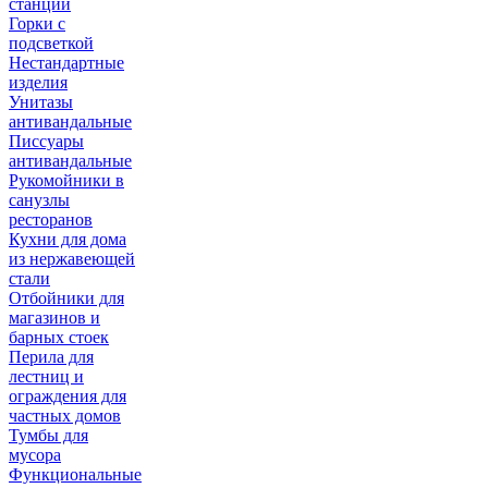
станции
Горки с
подсветкой
Нестандартные
изделия
Унитазы
антивандальные
Писсуары
антивандальные
Рукомойники в
санузлы
ресторанов
Кухни для дома
из нержавеющей
стали
Отбойники для
магазинов и
барных стоек
Перила для
лестниц и
ограждения для
частных домов
Тумбы для
мусора
Функциональные