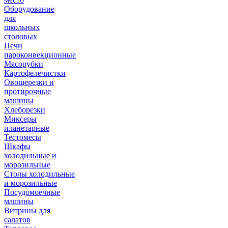
Оборудование
для
школьных
столовых
Печи
пароконвекционные
Мясорубки
Картофелечистки
Овощерезки и
протирочные
машины
Хлеборезки
Миксеры
планетарные
Тестомесы
Шкафы
холодильные и
морозильные
Столы холодильные
и морозильные
Посудомоечные
машины
Витрины для
салатов