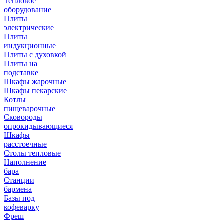
Тепловое
оборудование
Плиты
электрические
Плиты
индукционные
Плиты с духовкой
Плиты на
подставке
Шкафы жарочные
Шкафы пекарские
Котлы
пищеварочные
Сковороды
опрокидывающиеся
Шкафы
расстоечные
Столы тепловые
Наполнение
бара
Станции
бармена
Базы под
кофеварку
Фреш