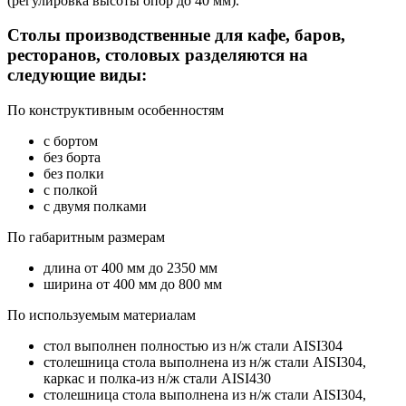
(регулировка высоты опор до 40 мм).
Столы производственные для кафе, баров,
ресторанов, столовых разделяются на
следующие виды:
По конструктивным особенностям
с бортом
без борта
без полки
с полкой
с двумя полками
По габаритным размерам
длина от 400 мм до 2350 мм
ширина от 400 мм до 800 мм
По используемым материалам
стол выполнен полностью из н/ж стали AISI304
столешница стола выполнена из н/ж стали AISI304,
каркас и полка-из н/ж стали AISI430
столешница стола выполнена из н/ж стали AISI304,