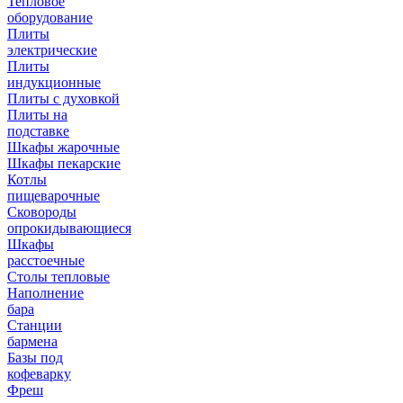
Тепловое
оборудование
Плиты
электрические
Плиты
индукционные
Плиты с духовкой
Плиты на
подставке
Шкафы жарочные
Шкафы пекарские
Котлы
пищеварочные
Сковороды
опрокидывающиеся
Шкафы
расстоечные
Столы тепловые
Наполнение
бара
Станции
бармена
Базы под
кофеварку
Фреш