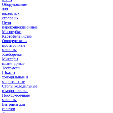
Оборудование
для
школьных
столовых
Печи
пароконвекционные
Мясорубки
Картофелечистки
Овощерезки и
протирочные
машины
Хлеборезки
Миксеры
планетарные
Тестомесы
Шкафы
холодильные и
морозильные
Столы холодильные
и морозильные
Посудомоечные
машины
Витрины для
салатов