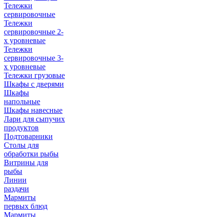
Тележки
сервировочные
Тележки
сервировочные 2-
х уровневые
Тележки
сервировочные 3-
х уровневые
Тележки грузовые
Шкафы с дверями
Шкафы
напольные
Шкафы навесные
Лари для сыпучих
продуктов
Подтоварники
Столы для
обработки рыбы
Витрины для
рыбы
Линии
раздачи
Мармиты
первых блюд
Мармиты