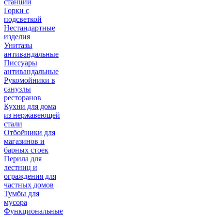
станции
Горки с
подсветкой
Нестандартные
изделия
Унитазы
антивандальные
Писсуары
антивандальные
Рукомойники в
санузлы
ресторанов
Кухни для дома
из нержавеющей
стали
Отбойники для
магазинов и
барных стоек
Перила для
лестниц и
ограждения для
частных домов
Тумбы для
мусора
Функциональные