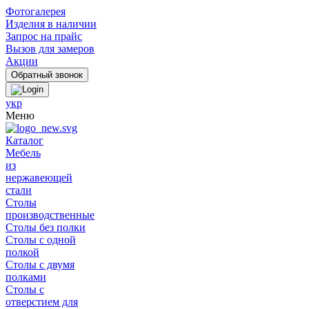
Фотогалерея
Изделия в наличии
Запрос на прайс
Вызов для замеров
Акции
укр
Меню
Каталог
Мебель
из
нержавеющей
стали
Столы
производственные
Столы без полки
Столы с одной
полкой
Столы с двумя
полками
Столы с
отверстием для