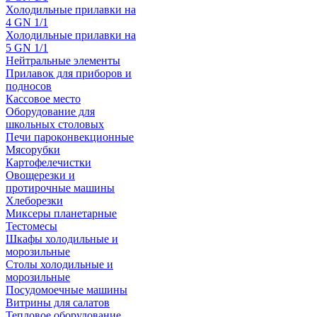
Холодильные прилавки на
4 GN 1/1
Холодильные прилавки на
5 GN 1/1
Нейтральные элементы
Прилавок для приборов и
подносов
Кассовое место
Оборудование для
школьных столовых
Печи пароконвекционные
Мясорубки
Картофелечистки
Овощерезки и
протирочные машины
Хлеборезки
Миксеры планетарные
Тестомесы
Шкафы холодильные и
морозильные
Столы холодильные и
морозильные
Посудомоечные машины
Витрины для салатов
Тепловое оборудование