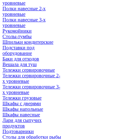
уровневые
Полки навесные 2-х
уровневые
Полки навесные 3-х
уровневые
Рукомойники
Столы-тумбы
Шпильки кондитерские
Подставки под
оборудование
Баки для отходов
Вешала для туш
Тележки сервировочные
Тележки сервировочные 2-
х уровневые
Тележки сервировочные 3-
х уровневые
Тележки грузовые
Шкафы с дверями
Шкафы напольные
Шкафы навесные
Лари для сыпучих
продуктов
Подтоварники
Столы для обработки рыбы