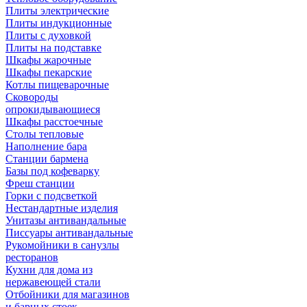
Плиты электрические
Плиты индукционные
Плиты с духовкой
Плиты на подставке
Шкафы жарочные
Шкафы пекарские
Котлы пищеварочные
Сковороды
опрокидывающиеся
Шкафы расстоечные
Столы тепловые
Наполнение бара
Станции бармена
Базы под кофеварку
Фреш станции
Горки с подсветкой
Нестандартные изделия
Унитазы антивандальные
Писсуары антивандальные
Рукомойники в санузлы
ресторанов
Кухни для дома из
нержавеющей стали
Отбойники для магазинов
и барных стоек