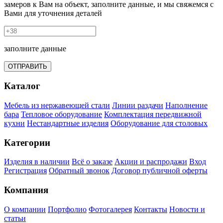
замеров к Вам на объект, заполните данные, и мы свяжемся с
Вами для уточнения деталей
заполните данные
ОТПРАВИТЬ
Каталог
Мебель из нержавеющей стали
Линии раздачи
Наполнение
бара
Тепловое оборудование
Комплектация передвижной
кухни
Нестандартные изделия
Оборудование для столовых
Категории
Изделия в наличии
Всё о заказе
Акции и распродажи
Вход
Регистрация
Обратный звонок
Договор публичной оферты
Компания
О компании
Портфолио
Фотогалерея
Контакты
Новости и
статьи