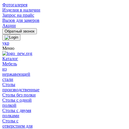
Фотогалерея
Изделия в наличии
Запрос на прайс
Вызов для замеров
Акции
укр
Меню
Каталог
Мебель
из
нержавеющей
стали
Столы
производственные
Столы без полки
Столы с одной
полкой
Столы с двумя
полками
Столы с
отверстием для