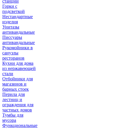
станции
Горки с
подсветкой
Нестандартные
изделия
Унитазы
антивандальные
Писсуары
антивандальные
Рукомойники в
санузлы
ресторанов
Кухни для дома
из нержавеющей
стали
Отбойники для
магазинов и
барных стоек
Перила для
лестниц и
ограждения для
частных домов
Тумбы для
мусора
Функциональные