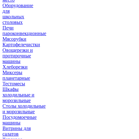
Оборудование
для
школьных
столовых
Печи
пароконвекционные
Мясорубки
Картофелечистки
Овощерезки и
протирочные
машины
Хлеборезки
Миксеры
планетарные
Тестомесы
Шкафы
холодильные и
морозильные
Столы холодильные
и морозильные
Посудомоечные
машины
Витрины для
салатов