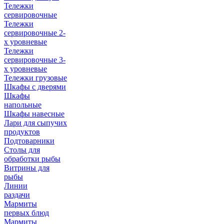
Тележки
сервировочные
Тележки
сервировочные 2-
х уровневые
Тележки
сервировочные 3-
х уровневые
Тележки грузовые
Шкафы с дверями
Шкафы
напольные
Шкафы навесные
Лари для сыпучих
продуктов
Подтоварники
Столы для
обработки рыбы
Витрины для
рыбы
Линии
раздачи
Мармиты
первых блюд
Мармиты