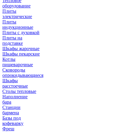
Тепловое
оборудование
Плиты
электрические
Плиты
индукционные
Плиты с духовкой
Плиты на
подставке
Шкафы жарочные
Шкафы пекарские
Котлы
пищеварочные
Сковороды
опрокидывающиеся
Шкафы
расстоечные
Столы тепловые
Наполнение
бара
Станции
бармена
Базы под
кофеварку
Фреш