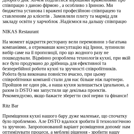
співпрацю з даною фірмою , а особливо з Іриною. Ми
бюджетна установа і вражені професійною співпрацею та
ставленням до клієнтів . Замовляли плиту та мармід для
закладу освіти у харчоблок .Надіємося на дальшу співпрацю
NIKAS Restaurant
На момент відкриття ресторану вели перемовини з багатьма
компаніями, а отримавши консултацію від Ірини, зупинили
вибір саме на її пропозиції, про що жодного разу не
пошкодували. Відмінно розроблена технологія кухні, при якій
все було продумано до дрібниць для ефективної та
безперебійної роботи кухні та зручності співробітників.
Робота була виконана повністю вчасно, при цьому
співробітники компанії стали для нас більше ніж партнери.
Пройшов не один рік, а наша кухня залишається ідеальною, а
разом із DSTO ми запустили ще декілька проектів.
Рекомендуємо, якщо бажаєте зберегти свої нерви та фінанси!
Ritz Bar
Приміщення кухні нашого бару дуже маленьке, що спочатку
було проблемою. Але DSTO вдалося зробити її технологічною
та зручною. Запропонований варіант розміщення допоміг нам
оптимізувати процеси, а меблеві рішення - зробити нашу