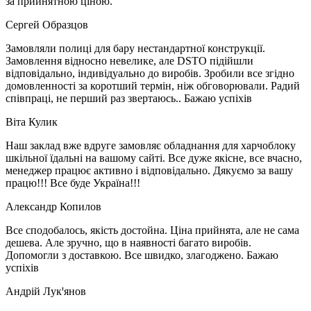
за прийнятною ціною.
Сергей Образцов
Замовляли полиці для бару нестандартної конструкції.
Замовлення відносно невелике, але DSTO підійшли
відповідально, індивідуально до виробів. Зробили все згідно
домовленності за коротший термін, ніж обговорювали. Радий
співпраці, не перший раз звертаюсь.. Бажаю успіхів
Віта Кулик
Наш заклад вже вдруге замовляє обладнання для харчоблоку
шкільної їдальні на вашому сайті. Все дуже якісне, все вчасно,
менеджер працює активно і відповідально. Дякуємо за вашу
працю!!! Все буде Україна!!!
Александр Копилов
Все сподобалось, якість достойна. Ціна прийнята, але не сама
дешева. Але зручно, що в наявності багато виробів.
Допомогли з доставкою. Все швидко, злагоджено. Бажаю
успіхів
Андрій Лукꞌянов