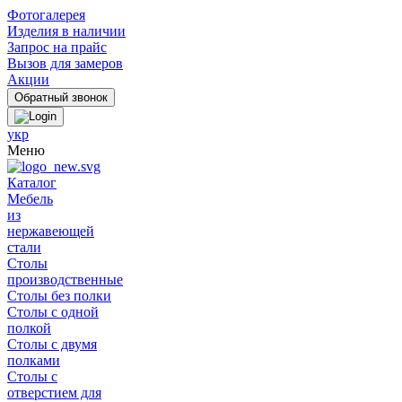
Фотогалерея
Изделия в наличии
Запрос на прайс
Вызов для замеров
Акции
укр
Меню
Каталог
Мебель
из
нержавеющей
стали
Столы
производственные
Столы без полки
Столы с одной
полкой
Столы с двумя
полками
Столы с
отверстием для