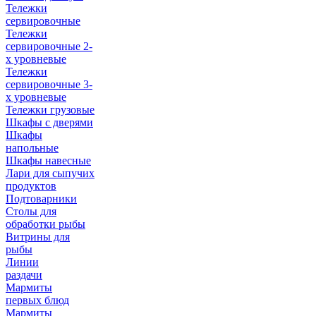
Тележки
сервировочные
Тележки
сервировочные 2-
х уровневые
Тележки
сервировочные 3-
х уровневые
Тележки грузовые
Шкафы с дверями
Шкафы
напольные
Шкафы навесные
Лари для сыпучих
продуктов
Подтоварники
Столы для
обработки рыбы
Витрины для
рыбы
Линии
раздачи
Мармиты
первых блюд
Мармиты