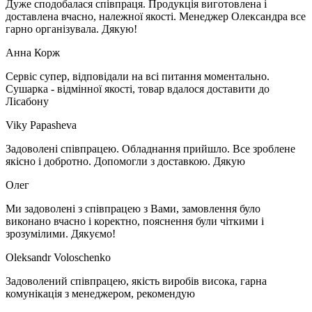
Дуже сподобалася співпраця. Продукція виготовлена і
доставлена вчасно, належної якості. Менеджер Олександра все
гарно організувала. Дякую!
Анна Корж
Сервіс супер, відповідали на всі питання моментально.
Сушарка - відмінної якості, товар вдалося доставити до
Лісабону
Viky Papasheva
Задоволені співпрацею. Обладнання прийшло. Все зроблене
якісно і добротно. Допомогли з доставкою. Дякую
Олег
Ми задоволені з співпрацею з Вами, замовлення було
виконано вчасно і коректно, пояснення були чіткими і
зрозумілими. Дякуємо!
Oleksandr Voloschenko
Задоволений співпрацею, якість виробів висока, гарна
комунікація з менеджером, рекомендую