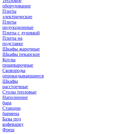
Тепловое
оборудование
Плиты
электрические
Плиты
индукционные
Плиты с духовкой
Плиты на
подставке
Шкафы жарочные
Шкафы пекарские
Котлы
пищеварочные
Сковороды
опрокидывающиеся
Шкафы
расстоечные
Столы тепловые
Наполнение
бара
Станции
бармена
Базы под
кофеварку
Фреш