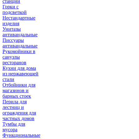
станции
Горки с
подсветкой
Нестандартные
изделия
Унитазы
антивандальные
Писсуары
антивандальные
Рукомойники в
санузлы
ресторанов
Кухни для дома
из нержавеющей
стали
Отбойники для
магазинов и
барных стоек
Перила для
лестниц и
ограждения для
частных домов
Тумбы для
мусора
Функциональные