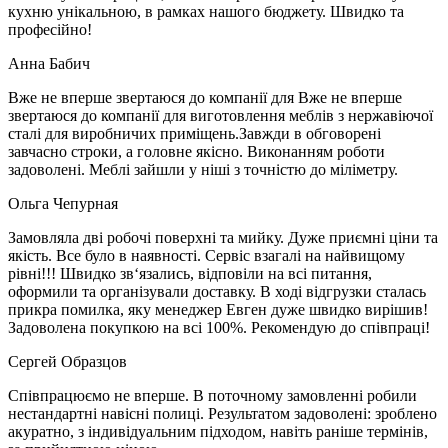
кухню унікальною, в рамках нашого бюджету. Швидко та
професійно!
Анна Бабич
Вже не вперше звертаюся до компанії для Вже не вперше
звертаюся до компанії для виготовлення меблів з нержавіючої
сталі для виробничих приміщень.Завжди в обговорені
завчасно строки, а головне якісно. Виконанням роботи
задоволені. Меблі зайшли у ніші з точністю до міліметру.
Ольга Чепурная
Замовляла дві робочі поверхні та мийку. Дуже приємні ціни та
якість. Все було в наявності. Сервіс взагалі на найвищому
рівні!!! Швидко зв‘язались, відповіли на всі питання,
оформили та організували доставку. В ході відгрузки сталась
прикра помилка, яку менеджер Евген дуже швидко вирішив!
Задоволена покупкою на всі 100%. Рекомендую до співпраці!
Сергей Образцов
Співпрацюємо не вперше. В поточному замовленні робили
нестандартні навісні полиці. Результатом задоволені: зроблено
акуратно, з індивідуальним підходом, навіть раніше термінів,