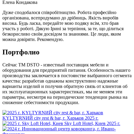
Елена Кондакова
Дуже сподобалося співробітництво. Робота професійно
організована, всепродумано до дрібниць. Якість виробів
висока. Будь ласка, передайте мою подяку всім, хто брав
участь у роботі. Дякую Ірині за терпіння, за те, що ділиться
безкорисливо своїм досвідом та знаннями. Це люди, яким
можна довіряти. Рекомендую.
Портфолио
Сейчас TM DSTO - известный поставщик мебели и
оборудования для предприятий питания. Особенность нашего
производства заключается в постоянстве выбранного сегмента
качества: разработав однажны конструктивно надежные
варианты изделий и получив обратную связь от клиентов об
их эксплуатационных характеристиках, мы не меняем эти
параметры, несмотря на периодические тенденции рынка на
снижение себестоимости продукции.
KYLTYRNИЙ city rest & bar, г. Харьков
2025 г.
Sky Loft Hotel, Киев
2025 г.