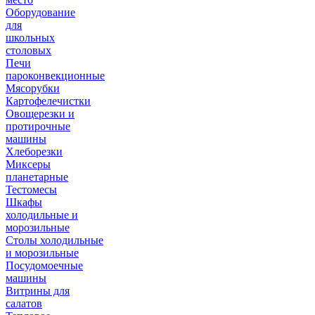
Оборудование
для
школьных
столовых
Печи
пароконвекционные
Мясорубки
Картофелечистки
Овощерезки и
протирочные
машины
Хлеборезки
Миксеры
планетарные
Тестомесы
Шкафы
холодильные и
морозильные
Столы холодильные
и морозильные
Посудомоечные
машины
Витрины для
салатов