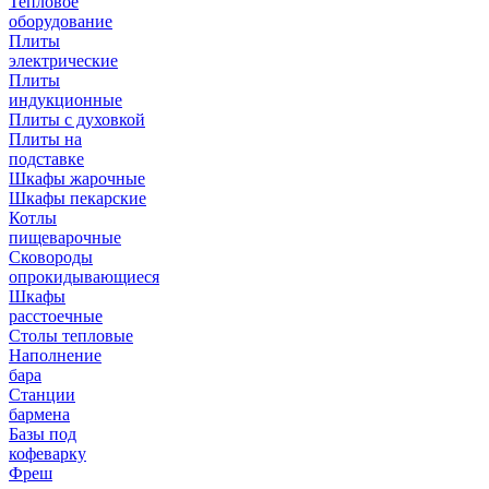
Тепловое
оборудование
Плиты
электрические
Плиты
индукционные
Плиты с духовкой
Плиты на
подставке
Шкафы жарочные
Шкафы пекарские
Котлы
пищеварочные
Сковороды
опрокидывающиеся
Шкафы
расстоечные
Столы тепловые
Наполнение
бара
Станции
бармена
Базы под
кофеварку
Фреш