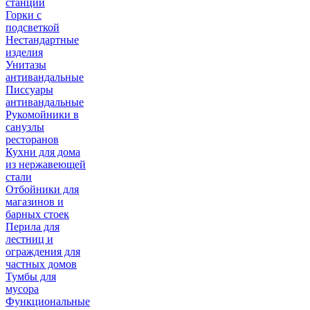
станции
Горки с
подсветкой
Нестандартные
изделия
Унитазы
антивандальные
Писсуары
антивандальные
Рукомойники в
санузлы
ресторанов
Кухни для дома
из нержавеющей
стали
Отбойники для
магазинов и
барных стоек
Перила для
лестниц и
ограждения для
частных домов
Тумбы для
мусора
Функциональные