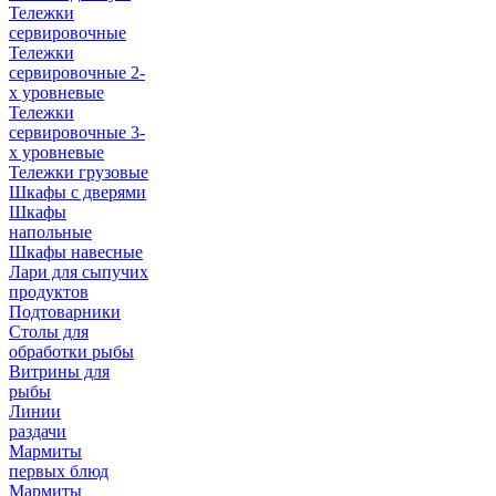
Тележки
сервировочные
Тележки
сервировочные 2-
х уровневые
Тележки
сервировочные 3-
х уровневые
Тележки грузовые
Шкафы с дверями
Шкафы
напольные
Шкафы навесные
Лари для сыпучих
продуктов
Подтоварники
Столы для
обработки рыбы
Витрины для
рыбы
Линии
раздачи
Мармиты
первых блюд
Мармиты