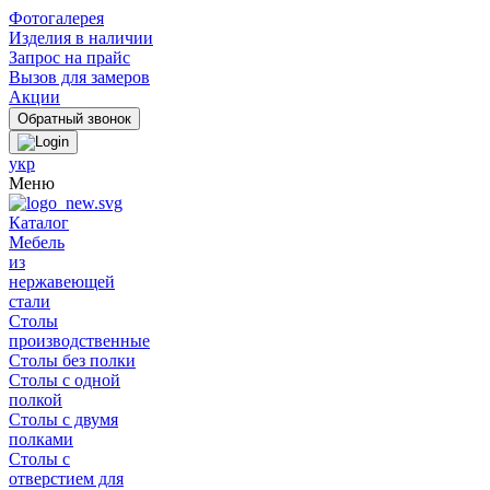
Фотогалерея
Изделия в наличии
Запрос на прайс
Вызов для замеров
Акции
укр
Меню
Каталог
Мебель
из
нержавеющей
стали
Столы
производственные
Столы без полки
Столы с одной
полкой
Столы с двумя
полками
Столы с
отверстием для