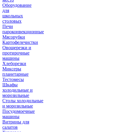
Оборудование
для
школьных
столовых
Печи
пароконвекционные
Мясорубки
Картофелечистки
Овощерезки и
протирочные
машины
Хлеборезки
Миксеры
планетарные
Тестомесы
Шкафы
холодильные и
морозильные
Столы холодильные
и морозильные
Посудомоечные
машины
Витрины для
салатов