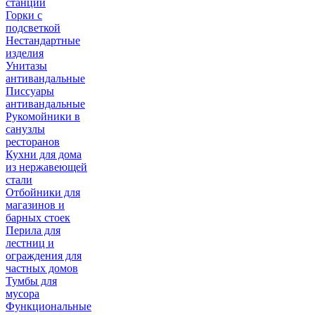
станции
Горки с
подсветкой
Нестандартные
изделия
Унитазы
антивандальные
Писсуары
антивандальные
Рукомойники в
санузлы
ресторанов
Кухни для дома
из нержавеющей
стали
Отбойники для
магазинов и
барных стоек
Перила для
лестниц и
ограждения для
частных домов
Тумбы для
мусора
Функциональные