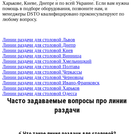
Харькове, Киеве, Днепре и по всей Украине. Если вам нужна
помощь в подборе оборудования, позвоните нам, и
менеджеры DSTO квалифицировано проконсультируют по
любому вопросу.
Линии раздачи для столовой Львов
Линии раздачи для столовой Днепр
Линии раздачи для столовой Киев
Линии раздачи для столовой Винница
Линии раздачи для столовой Хмельницкий
Линии раздачи для столовой Полтава
Линии раздачи для столовой Черкассы
Линии раздачи для столовой Черновцы
Линии раздачи для столовой Ивано-Франковск
Линии раздачи для столовой Харьков
Линии раздачи для столовой Одесса
Часто задаваемые вопросы про линии
раздачи
⚡ Что такое линия раздачи для столовой?