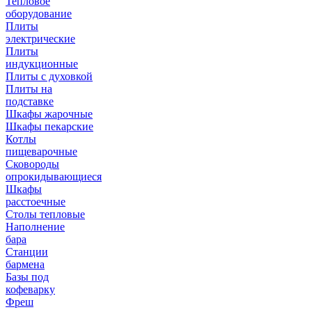
Тепловое
оборудование
Плиты
электрические
Плиты
индукционные
Плиты с духовкой
Плиты на
подставке
Шкафы жарочные
Шкафы пекарские
Котлы
пищеварочные
Сковороды
опрокидывающиеся
Шкафы
расстоечные
Столы тепловые
Наполнение
бара
Станции
бармена
Базы под
кофеварку
Фреш