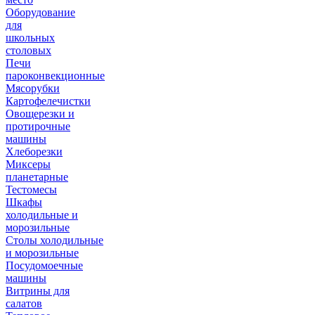
Оборудование
для
школьных
столовых
Печи
пароконвекционные
Мясорубки
Картофелечистки
Овощерезки и
протирочные
машины
Хлеборезки
Миксеры
планетарные
Тестомесы
Шкафы
холодильные и
морозильные
Столы холодильные
и морозильные
Посудомоечные
машины
Витрины для
салатов