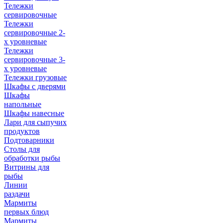
Тележки
сервировочные
Тележки
сервировочные 2-
х уровневые
Тележки
сервировочные 3-
х уровневые
Тележки грузовые
Шкафы с дверями
Шкафы
напольные
Шкафы навесные
Лари для сыпучих
продуктов
Подтоварники
Столы для
обработки рыбы
Витрины для
рыбы
Линии
раздачи
Мармиты
первых блюд
Мармиты