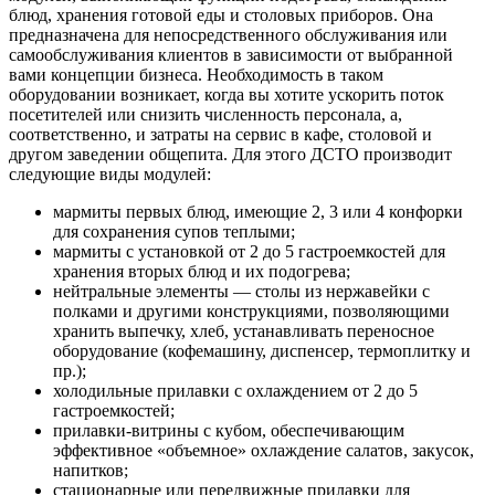
блюд, хранения готовой еды и столовых приборов. Она
предназначена для непосредственного обслуживания или
самообслуживания клиентов в зависимости от выбранной
вами концепции бизнеса. Необходимость в таком
оборудовании возникает, когда вы хотите ускорить поток
посетителей или снизить численность персонала, а,
соответственно, и затраты на сервис в кафе, столовой и
другом заведении общепита. Для этого ДСТО производит
следующие виды модулей:
мармиты первых блюд, имеющие 2, 3 или 4 конфорки
для сохранения супов теплыми;
мармиты с установкой от 2 до 5 гастроемкостей для
хранения вторых блюд и их подогрева;
нейтральные элементы — столы из нержавейки с
полками и другими конструкциями, позволяющими
хранить выпечку, хлеб, устанавливать переносное
оборудование (кофемашину, диспенсер, термоплитку и
пр.);
холодильные прилавки с охлаждением от 2 до 5
гастроемкостей;
прилавки-витрины с кубом, обеспечивающим
эффективное «объемное» охлаждение салатов, закусок,
напитков;
стационарные или передвижные прилавки для